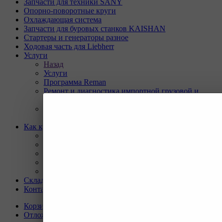
Запчасти для техники SANY
Опорно-поворотные круги
Охлаждающая система
Запчасти для буровых станков KAISHAN
Стартеры и генераторы разное
Ходовая часть для Liebherr
Услуги
Назад
Услуги
Программа Reman
Ремонт и диагностика импортной грузовой и
дорожно-строительной техники.
Ремонт и восстановление отверстий проушин
спецтехники
Как купить
Назад
Как купить
Условия оплаты
Условия доставки
Гарантия на товар
Склады
Контакты
Корзина
0
Отложенные
0