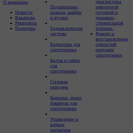
диагностика
О компании
Подшипники,
импортной
Новости
пальцы, шайбы
грузовой и
Вакансии
и втулки
дорожно-
Реквизиты
строительной
Политика
Гидравлическая
техники.
система
Ремонт и
восстановление
Радиаторы для
отверстий
спецтехники
проушин
спецтехники
Болты и гайки
для
спецтехники
Силовая
передача
Коронки, ножи,
бокорезы для
спецтехники
Управление и
кабина
оператора