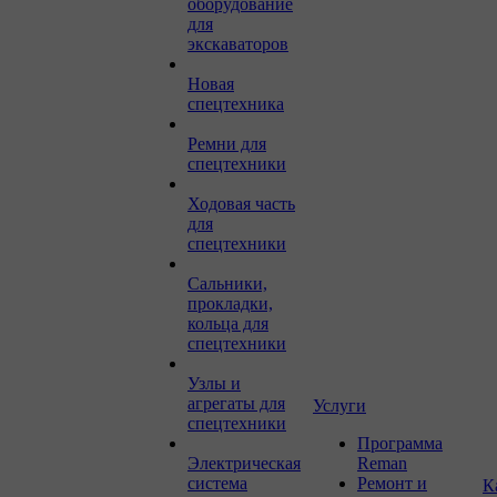
оборудование
для
экскаваторов
Новая
спецтехника
Ремни для
спецтехники
Ходовая часть
для
спецтехники
Сальники,
прокладки,
кольца для
спецтехники
Узлы и
агрегаты для
Услуги
спецтехники
Программа
Электрическая
Reman
система
Ремонт и
К