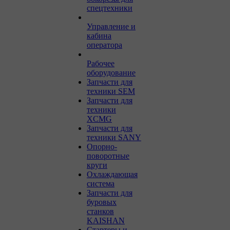
спецтехники
Управление и
кабина
оператора
Рабочее
оборудование
Запчасти для
техники SEM
Запчасти для
техники
XCMG
Запчасти для
техники SANY
Опорно-
поворотные
круги
Охлаждающая
система
Запчасти для
буровых
станков
KAISHAN
Стартеры и