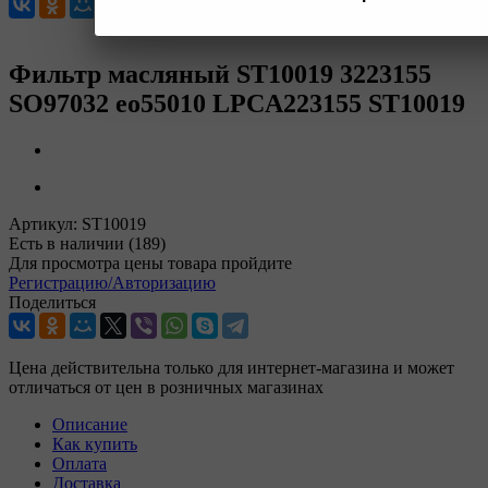
Фильтр масляный ST10019 3223155
SO97032 eo55010 LPCA223155 ST10019
Артикул:
ST10019
Есть в наличии
(189)
Для просмотра цены товара пройдите
Регистрацию/Авторизацию
Поделиться
Цена действительна только для интернет-магазина и может
отличаться от цен в розничных магазинах
Описание
Как купить
Оплата
Доставка