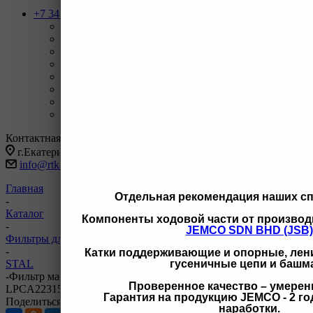
+7 343 247-83-62
Назад
Телефоны
+7 343 247-83-62
С 9-20 отдел продаж ГО
+7 343 247-82-50
С 9-18 ВЗД, Бухгалтерия
+7 3462 77-41-47
С 9-18 ОП г Сургут
+7 922 126 9 000
С 9-18 ОП г Новый Уренгой
+7 932 11111 42
С 9-18 ОП г Иркутск
Заказать звонок
Контактная информация
г.Екатеринбург, ул Черняховского 86 корп 9/3
info@rtk-parts.ru
Главная
Отдельная рекомендация наших с
-
Каталог
Компоненты ходовой части от производ
-
JEMCO SDN BHD (JSB)
Фильтры для спецтехники
-
Катки поддерживающие и опорные, лени
гусеничные цепи и башм
STAL
-
Фильтр масляный ST10019 3223155 SO97032 eo55010
Проверенное качество – умерен
LPCA223155 ST10019
Гарантия на продукцию JEMCO - 2 год
Поделиться
наработки.