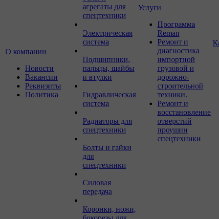
агрегаты для
Услуги
спецтехники
Программа
Электрическая
Reman
система
Ремонт и
К
диагностика
О компании
Подшипники,
импортной
Новости
пальцы, шайбы
грузовой и
Вакансии
и втулки
дорожно-
Реквизиты
строительной
Политика
Гидравлическая
техники.
система
Ремонт и
восстановление
Радиаторы для
отверстий
спецтехники
проушин
спецтехники
Болты и гайки
для
спецтехники
Силовая
передача
Коронки, ножи,
бокорезы для