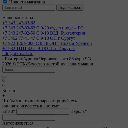
Новости магазина
Наши контакты
+7 343 247-83-62
+7 343 247-83-62
С 9-20 отдел продаж ГО
+7 343 247-82-50
С 9-18 ВЗД, Бухгалтерия
+7 3462 77-41-47
С 9-18 ОП г Сургут
+7 922 126 9 000
С 9-18 ОП г Новый Уренгой
+7 932 11111 42
С 9-18 ОП г Иркутск
info@rtk-parts.ru
г.Екатеринбург, ул Черняховского 86 корп 9/3
2026 © РТК-Качество достойное ваших машин
0
0
Корзина
+
Чтобы узнать цену зарегистрируйтесь
или авторизуйтесь в системе
Email
*
Пароль
*
Авторизоваться