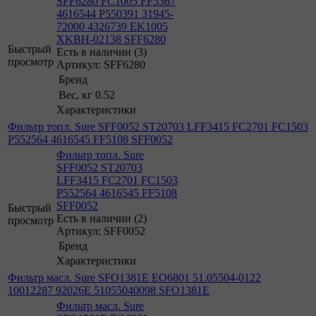
SFF6280 FC1005 FF5367
4616544 P550391 31945-
72000 4326739 EK1005
XKBH-02138 SFF6280
Быстрый
Есть в наличии (3)
просмотр
Артикул: SFF6280
Бренд
Вес, кг
0.52
Характеристики
Фильтр топл. Sure SFF0052 ST20703 LFF3415 FC2701 FC1503
P552564 4616545 FF5108 SFF0052
Фильтр топл. Sure
SFF0052 ST20703
LFF3415 FC2701 FC1503
P552564 4616545 FF5108
SFF0052
Быстрый
Есть в наличии (2)
просмотр
Артикул: SFF0052
Бренд
Характеристики
Фильтр масл. Sure SFO1381E EO6801 51.05504-0122
10012287 92026E 51055040098 SFO1381E
Фильтр масл. Sure