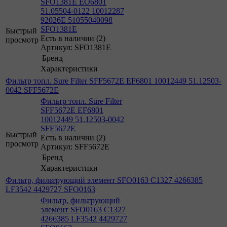
SFO1381E EO6801
51.05504-0122 10012287
92026E 51055040098
SFO1381E
Быстрый
Есть в наличии (2)
просмотр
Артикул: SFO1381E
Бренд
Характеристики
Фильтр топл. Sure Filter SFF5672E EF6801 10012449 51.12503-
0042 SFF5672E
Фильтр топл. Sure Filter
SFF5672E EF6801
10012449 51.12503-0042
SFF5672E
Быстрый
Есть в наличии (2)
просмотр
Артикул: SFF5672E
Бренд
Характеристики
Фильтр, фильтрующий элемент SFO0163 C1327 4266385
LF3542 4429727 SFO0163
Фильтр, фильтрующий
элемент SFO0163 C1327
4266385 LF3542 4429727