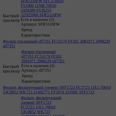
SFR5110FW SFC570910
FS1000 11NB-70010
3329289 FS36253
32/925968 SFR5110FW
Быстрый
Есть в наличии (2)
просмотр
Артикул: SFR5110FW
Бренд
Характеристики
Фильтр топливный sff7351 FC51170 FF261 2081071 2998229
sff7351
Фильтр топливный
sff7351 FC51170 FF261
2081071 2998229 sff7351
Есть в наличии (2)
Быстрый
Артикул: sff7351
просмотр
Бренд
Характеристики
Фильтр, фильтрующий элемент SFF1723 FC5723 11E1-70010
53C0052 WK723 21492771 FF5074 33358E SFF1723
Фильтр, фильтрующий
элемент SFF1723
FC5723 11E1-70010
53C0052 WK723