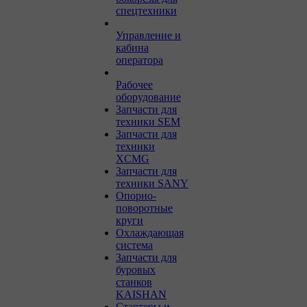
спецтехники
Управление и
кабина
оператора
Рабочее
оборудование
Запчасти для
техники SEM
Запчасти для
техники
XCMG
Запчасти для
техники SANY
Опорно-
поворотные
круги
Охлаждающая
система
Запчасти для
буровых
станков
KAISHAN
Стартеры и