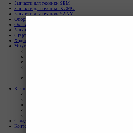
Запчасти для техники SEM
Запчасти для техники XCMG
Запчасти для техники SANY
Опорно-поворотные круги
Охлаждающая система
Запчасти для буровых станков KAISHAN
Стартеры и генераторы разное
Ходовая часть для Liebherr
Услуги
Назад
Услуги
Программа Reman
Ремонт и диагностика импортной грузовой и
дорожно-строительной техники.
Ремонт и восстановление отверстий проушин
спецтехники
Как купить
Назад
Как купить
Условия оплаты
Условия доставки
Гарантия на товар
Склады
Контакты