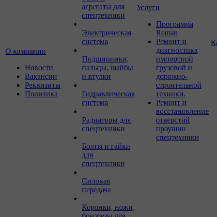
агрегаты для
Услуги
спецтехники
Программа
Электрическая
Reman
система
Ремонт и
К
диагностика
О компании
Подшипники,
импортной
Новости
пальцы, шайбы
грузовой и
Вакансии
и втулки
дорожно-
Реквизиты
строительной
Политика
Гидравлическая
техники.
система
Ремонт и
восстановление
Радиаторы для
отверстий
спецтехники
проушин
спецтехники
Болты и гайки
для
спецтехники
Силовая
передача
Коронки, ножи,
бокорезы для