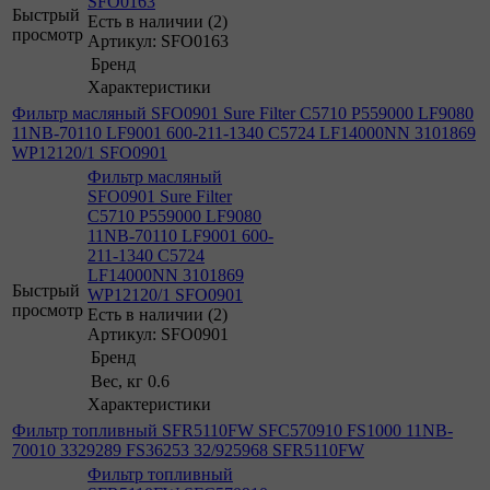
SFO0163
Быстрый
Есть в наличии (2)
просмотр
Артикул: SFO0163
Бренд
Характеристики
Фильтр масляный SFO0901 Sure Filter C5710 P559000 LF9080
11NB-70110 LF9001 600-211-1340 C5724 LF14000NN 3101869
WP12120/1 SFO0901
Фильтр масляный
SFO0901 Sure Filter
C5710 P559000 LF9080
11NB-70110 LF9001 600-
211-1340 C5724
LF14000NN 3101869
Быстрый
WP12120/1 SFO0901
просмотр
Есть в наличии (2)
Артикул: SFO0901
Бренд
Вес, кг
0.6
Характеристики
Фильтр топливный SFR5110FW SFC570910 FS1000 11NB-
70010 3329289 FS36253 32/925968 SFR5110FW
Фильтр топливный