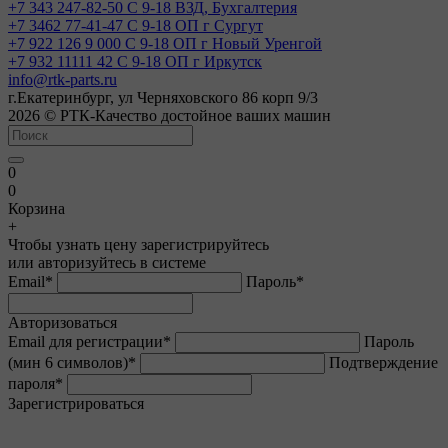
+7 343 247-82-50
С 9-18 ВЗД, Бухгалтерия
+7 3462 77-41-47
С 9-18 ОП г Сургут
+7 922 126 9 000
С 9-18 ОП г Новый Уренгой
+7 932 11111 42
С 9-18 ОП г Иркутск
info@rtk-parts.ru
г.Екатеринбург, ул Черняховского 86 корп 9/3
2026 © РТК-Качество достойное ваших машин
0
0
Корзина
+
Чтобы узнать цену зарегистрируйтесь
или авторизуйтесь в системе
Email
*
Пароль
*
Авторизоваться
Email для регистрации
*
Пароль
(мин 6 символов)
*
Подтверждение
пароля
*
Зарегистрироваться