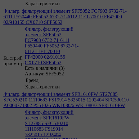
Характеристики
Фильтр, фильтрующий элемент SFF5052 FC7903 6732-71-
6111 P550440 FF5052 6732-71-6112 11E1-70010 FF42000
02/910155 CX0710 SFF5052
Фильтр, фильтрующий
элемент SFF5052
FC7903 6732-71-6111
P550440 FF5052 6732-71-
6112 11E1-70010
FF42000 02/910155
Быстрый
CX0710 SFF5052
просмотр
Есть в наличии (3)
Артикул: SFF5052
Бренд
Характеристики
Фильтр, фильтрующий элемент SFR1610FW ST27885
SFC530210 11110683 FS19914 5825015 1292404 SFC530110
A0004771302 P551026 WK1080/6 WK1080/7 SFR1610FW
Фильтр, фильтрующий
элемент SFR1610FW
ST27885 SFC530210
11110683 FS19914
5825015 1292404