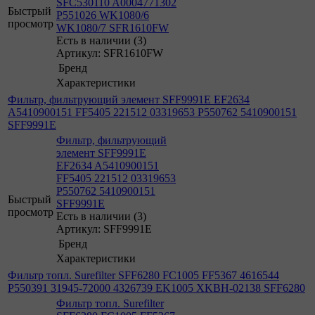
SFC530110 A0004771302
Быстрый
P551026 WK1080/6
просмотр
WK1080/7 SFR1610FW
Есть в наличии (3)
Артикул: SFR1610FW
Бренд
Характеристики
Фильтр, фильтрующий элемент SFF9991E EF2634
A5410900151 FF5405 221512 03319653 P550762 5410900151
SFF9991E
Фильтр, фильтрующий
элемент SFF9991E
EF2634 A5410900151
FF5405 221512 03319653
P550762 5410900151
Быстрый
SFF9991E
просмотр
Есть в наличии (3)
Артикул: SFF9991E
Бренд
Характеристики
Фильтр топл. Surefilter SFF6280 FC1005 FF5367 4616544
P550391 31945-72000 4326739 EK1005 XKBH-02138 SFF6280
Фильтр топл. Surefilter