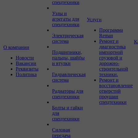
спецтехники
Узлы и
агрегаты для
Услуги
спецтехники
Программа
Электрическая
Reman
система
Ремонт и
К
диагностика
О компании
Подшипники,
импортной
Новости
пальцы, шайбы
грузовой и
Вакансии
и втулки
дорожно-
Реквизиты
строительной
Политика
Гидравлическая
техники.
система
Ремонт и
восстановление
Радиаторы для
отверстий
спецтехники
проушин
спецтехники
Болты и гайки
для
спецтехники
Силовая
передача