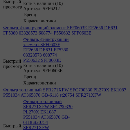
Быстрый
Есть в наличии (10)
просмотр
Артикул: SFF6212
Бренд
Характеристики
Фильтр, фильтрующий элемент SFF0603E EF2636 DE631
FF5380 03328573 608774 P550632 SFF0603E
Фильтр, фильтрующий
элемент SFF0603E
EF2636 DE631 FF5380
03328573 608774
P550632 SFF0603E
Быстрый
Есть в наличии (10)
просмотр
Артикул: SFF0603E
Бренд
Характеристики
Фильтр топливный SFR271XFW SFC790330 PL270X EK1087
P551034 AT365870 GB-6118 st20754 SFR271XFW
Фильтр топливный
SFR271XFW SFC790330
PL270X EK1087
P551034 AT365870 GB-
6118 st20754
Быстрый
SFR271XFW