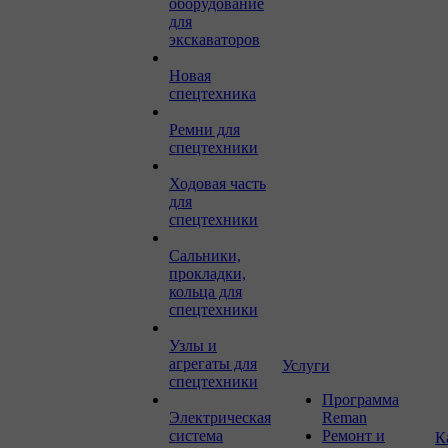
оборудование
для
экскаваторов
Новая
спецтехника
Ремни для
спецтехники
Ходовая часть
для
спецтехники
Сальники,
прокладки,
кольца для
спецтехники
Узлы и
агрегаты для
Услуги
спецтехники
Программа
Электрическая
Reman
система
Ремонт и
К