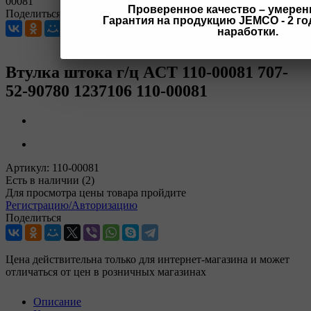
00081
Проверенное качество – умерен
Поделиться
Гарантия на продукцию JEMCO - 2 год
наработки.
Втулка штока г/ц ACT 110-00081 707-
52-90780 1237106 110-00081
Артикул:
110-00081
Есть в наличии
(2)
Для просмотра цены товара пройдите
Регистрацию/Авторизацию
Поделиться
Цена действительна только для интернет-магазина и может
отличаться от цен в розничных магазинах
Описание