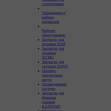
спецтехники
Управление и
кабина
оператора
Рабочее
оборудование
Запчасти для
техники SEM
Запчасти для
техники
XCMG
Запчасти для
техники SANY
Опорно-
поворотные
круги
Охлаждающая
система
Запчасти для
буровых
станков
KAISHAN
Стартеры и