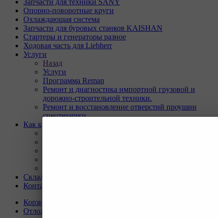
Запчасти для техники SANY
Опорно-поворотные круги
Охлаждающая система
Запчасти для буровых станков KAISHAN
Стартеры и генераторы разное
Ходовая часть для Liebherr
Услуги
Назад
Услуги
Программа Reman
Ремонт и диагностика импортной грузовой и
дорожно-строительной техники.
Ремонт и восстановление отверстий проушин
спецтехники
Как купить
Назад
Как купить
Условия оплаты
Условия доставки
Гарантия на товар
Склады
Контакты
Корзина
0
Отложенные
0