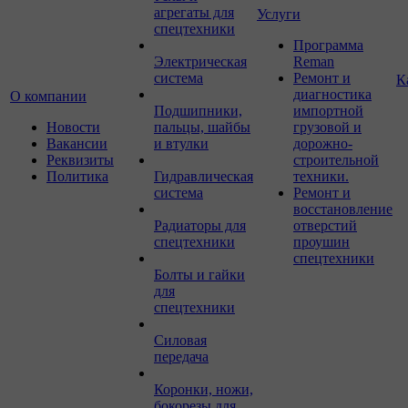
агрегаты для
Услуги
спецтехники
Программа
Электрическая
Reman
система
Ремонт и
К
диагностика
О компании
Подшипники,
импортной
Новости
пальцы, шайбы
грузовой и
Вакансии
и втулки
дорожно-
Реквизиты
строительной
Политика
Гидравлическая
техники.
система
Ремонт и
восстановление
Радиаторы для
отверстий
спецтехники
проушин
спецтехники
Болты и гайки
для
спецтехники
Силовая
передача
Коронки, ножи,
бокорезы для