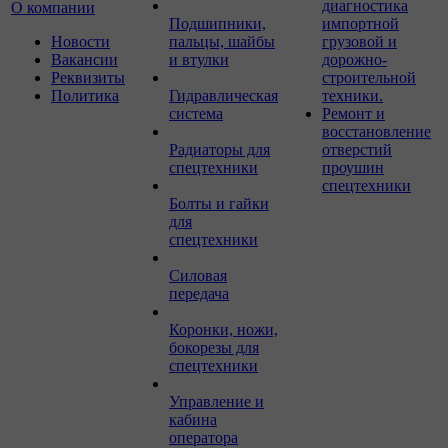
диагностика
О компании
Подшипники,
импортной
Новости
пальцы, шайбы
грузовой и
Вакансии
и втулки
дорожно-
Реквизиты
строительной
Политика
Гидравлическая
техники.
система
Ремонт и
восстановление
Радиаторы для
отверстий
спецтехники
проушин
спецтехники
Болты и гайки
для
спецтехники
Силовая
передача
Коронки, ножи,
бокорезы для
спецтехники
Управление и
кабина
оператора