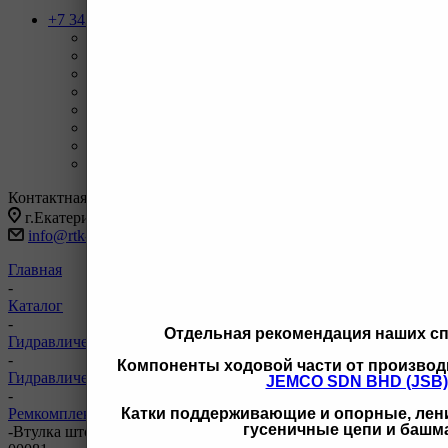
+7 343 247-83-62
Назад
Телефоны
+7 343 247-83-62
С 9-20 отдел продаж ГО
+7 343 247-82-50
С 9-18 ВЗД, Бухгалтерия
+7 3462 77-41-47
С 9-18 ОП г Сургут
+7 922 126 9 000
С 9-18 ОП г Новый Уренгой
+7 932 11111 42
С 9-18 ОП г Иркутск
Заказать звонок
Контактная информация
г.Екатеринбург, ул Черняховского 86 корп 9/3
info@rtk-parts.ru
Главная
-
Каталог
-
Отдельная рекомендация наших с
Гидравлическая система
-
Компоненты ходовой части от производ
Гидравлическая система Doosan
JEMCO SDN BHD (JSB)
-
Ремкомплекты гидроцилиндров Doosan
Катки поддерживающие и опорные, лени
гусеничные цепи и башм
-
Втулка штока г/ц ACT 110-00081 707-52-90780 1237106 110-