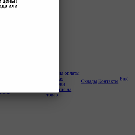
е цены!
ода или
Как купить
Условия оплаты
Условия
Ещё
о-строительной
Склады
Контакты
доставки
Гарантия на
хники
товар