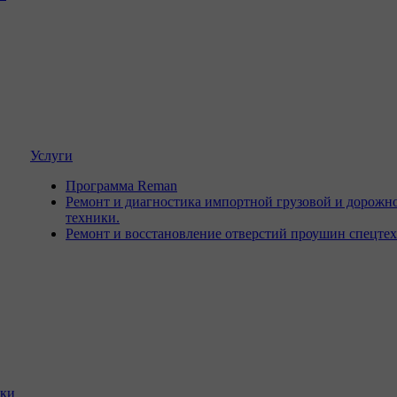
Услуги
Программа Reman
Ремонт и диагностика импортной грузовой и дорожн
техники.
Ремонт и восстановление отверстий проушин спецте
ики