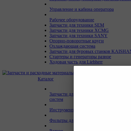
Управление и кабина оператора
Рабочее оборудование
Запчасти для техники SEM
Запчасти для техники XCMG
Запчасти для техники SANY
Опорно-поворотные круги
Охлаждающая система
Запчасти для буровых станков KAISHA
Стартеры и генераторы разное
Ходовая часть для Liebherr
Каталог
Запчасти для двигателей и сопутствую
систем
Инструмент и материалы для СТО
Фильтры для спецтехники
Разное