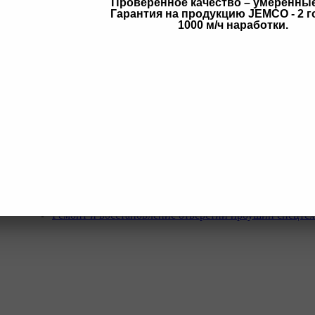
Проверенное качество – умеренны
Гарантия на продукцию JEMCO - 2 г
в
1000 м/ч наработки.
Услуги
Программа Reman
Ремонт и диагностика импортной грузовой и дорожн
техники.
Ремонт и восстановление отверстий проушин спецте