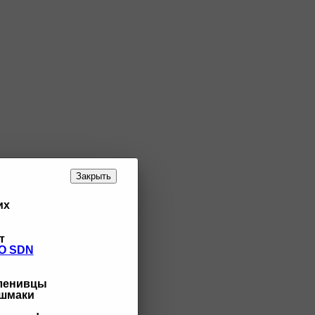
Закрыть
их
т
O SDN
 ленивцы
ашмаки