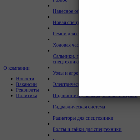
Навесное оборудование для экскаваторо
Новая спецтехника
Ремни для спецтехники
Ходовая часть для спецтехники
Сальники, прокладки, кольца для
спецтехники
О компании
Узлы и агрегаты для спецтехники
Новости
Вакансии
Электрическая система
Реквизиты
Политика
Подшипники, пальцы, шайбы и втулки
Гидравлическая система
Радиаторы для спецтехники
Болты и гайки для спецтехники