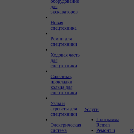
оборудование
для
экскаваторов
Новая
спецтехника
Ремни для
спецтехники
Ходовая часть
для
спецтехники
Сальники,
прокладки,
кольца для
спецтехники
Узлы и
агрегаты для
Услуги
спецтехники
Программа
Электрическая
Reman
система
Ремонт и
К