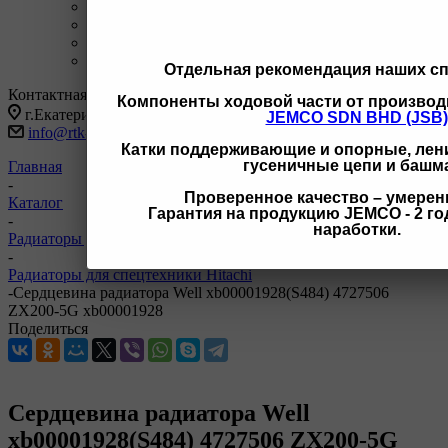
+7 3462 77-41-47
С 9-18 ОП г Сургут
+7 922 126 9 000
С 9-18 ОП г Новый Уренгой
+7 932 11111 42
С 9-18 ОП г Иркутск
Заказать звонок
Отдельная рекомендация наших с
Контактная информация
Компоненты ходовой части от производ
г.Екатеринбург, ул Черняховского 86 корп 9/3
JEMCO SDN BHD (JSB)
info@rtk-parts.ru
Катки поддерживающие и опорные, лени
гусеничные цепи и башм
Главная
-
Проверенное качество – умерен
Каталог
Гарантия на продукцию JEMCO - 2 год
-
наработки.
Радиаторы для спецтехники
-
Радиаторы для спецтехники Hitachi
-
Сердцевина радиатора Well xb00001928(S484) 4727506
ZX200-5G xb00001928
Поделиться
Сердцевина радиатора Well
xb00001928(S484) 4727506 ZX200-5G