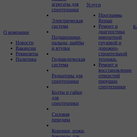
агрегаты для
Услуги
спецтехники
Программа
Электрическая
Reman
система
Ремонт и
К
диагностика
О компании
Подшипники,
импортной
Новости
пальцы, шайбы
грузовой и
Вакансии
и втулки
дорожно-
Реквизиты
строительной
Политика
Гидравлическая
техники.
система
Ремонт и
восстановление
Радиаторы для
отверстий
спецтехники
проушин
спецтехники
Болты и гайки
для
спецтехники
Силовая
передача
Коронки, ножи,
бокорезы для