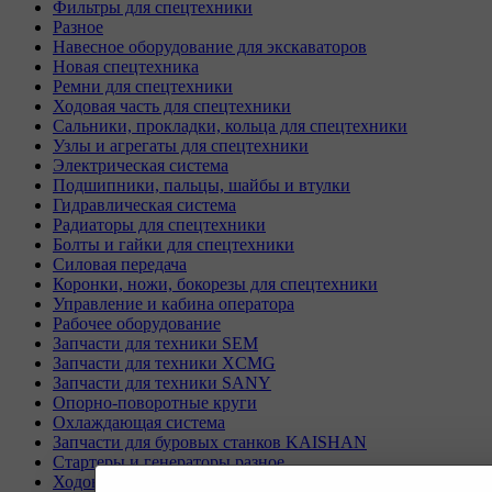
Фильтры для спецтехники
Разное
Навесное оборудование для экскаваторов
Новая спецтехника
Ремни для спецтехники
Ходовая часть для спецтехники
Сальники, прокладки, кольца для спецтехники
Узлы и агрегаты для спецтехники
Электрическая система
Подшипники, пальцы, шайбы и втулки
Гидравлическая система
Радиаторы для спецтехники
Болты и гайки для спецтехники
Силовая передача
Коронки, ножи, бокорезы для спецтехники
Управление и кабина оператора
Рабочее оборудование
Запчасти для техники SEM
Запчасти для техники XCMG
Запчасти для техники SANY
Опорно-поворотные круги
Охлаждающая система
Запчасти для буровых станков KAISHAN
Стартеры и генераторы разное
Ходовая часть для Liebherr