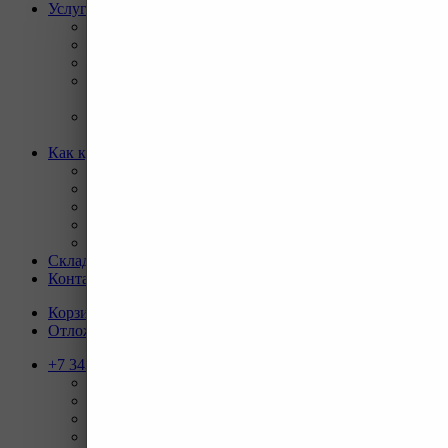
Услуги
Назад
Услуги
Программа Reman
Ремонт и диагностика импортной грузовой и
дорожно-строительной техники.
Ремонт и восстановление отверстий проушин
спецтехники
Как купить
Назад
Как купить
Условия оплаты
Условия доставки
Гарантия на товар
Склады
Контакты
Корзина
0
Отложенные
0
+7 343 247-83-62
Назад
Телефоны
+7 343 247-83-62
С 9-20 отдел продаж ГО
+7 343 247-82-50
С 9-18 ВЗД, Бухгалтерия