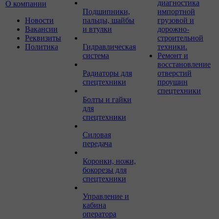
диагностика
О компании
Подшипники,
импортной
Новости
пальцы, шайбы
грузовой и
Вакансии
и втулки
дорожно-
Реквизиты
строительной
Политика
Гидравлическая
техники.
система
Ремонт и
восстановление
Радиаторы для
отверстий
спецтехники
проушин
спецтехники
Болты и гайки
для
спецтехники
Силовая
передача
Коронки, ножи,
бокорезы для
спецтехники
Управление и
кабина
оператора