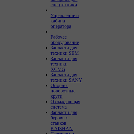
спецтехники
Управление и
кабина
оператора
Рабочее
оборудование
Запчасти для
техники SEM
Запчасти для
техники
XCMG
Запчасти для
техники SANY
Опорно-
поворотные
круги
Охлаждающая
система
Запчасти для
буровых
станков
KAISHAN
Стартеры и