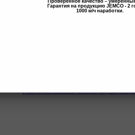
Проверенное качество – умеренны
Гарантия на продукцию JEMCO - 2 г
в
1000 м/ч наработки.
Услуги
Программа Reman
Ремонт и диагностика импортной грузовой и дорожн
техники.
Ремонт и восстановление отверстий проушин спецте