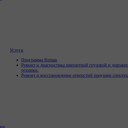
Услуги
Программа Reman
Ремонт и диагностика импортной грузовой и дорожн
техники.
Ремонт и восстановление отверстий проушин спецте
ики