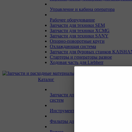
Управление и кабина оператора
Рабочее оборудование
Запчасти для техники SEM
Запчасти для техники XCMG
Запчасти для техники SANY
Опорно-поворотные круги
Охлаждающая система
Запчасти для буровых станков KAISHA
Стартеры и генераторы разное
Ходовая часть для Liebherr
Каталог
Запчасти для двигателей и сопутствую
систем
Инструмент и материалы для СТО
Фильтры для спецтехники
Разное