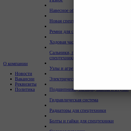
Навесное оборудование для экскаваторо
Новая спецтехника
Ремни для спецтехники
Ходовая часть для спецтехники
Сальники, прокладки, кольца для
спецтехники
О компании
Узлы и агрегаты для спецтехники
Новости
Вакансии
Электрическая система
Реквизиты
Политика
Подшипники, пальцы, шайбы и втулки
Гидравлическая система
Радиаторы для спецтехники
Болты и гайки для спецтехники