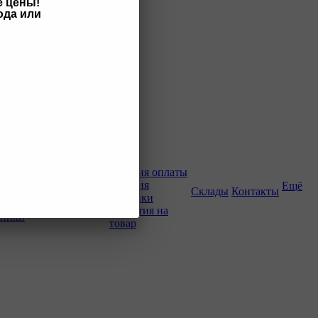
е цены!
ода или
Как купить
Условия оплаты
Условия
Ещё
о-строительной
Склады
Контакты
доставки
Гарантия на
хники
товар