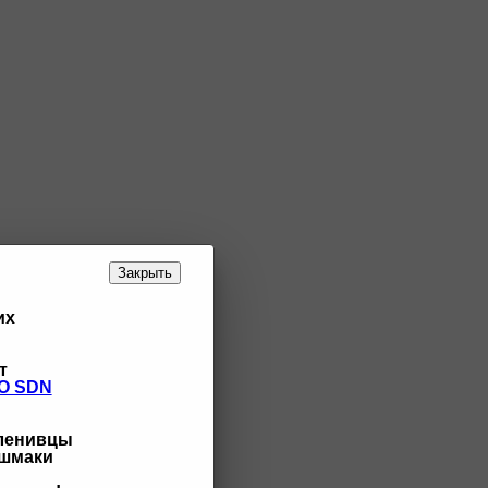
Закрыть
их
т
O SDN
 ленивцы
ашмаки