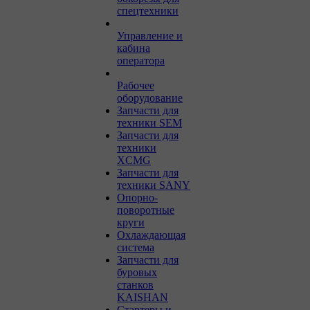
спецтехники
Управление и
кабина
оператора
Рабочее
оборудование
Запчасти для
техники SEM
Запчасти для
техники
XCMG
Запчасти для
техники SANY
Опорно-
поворотные
круги
Охлаждающая
система
Запчасти для
буровых
станков
KAISHAN
Стартеры и