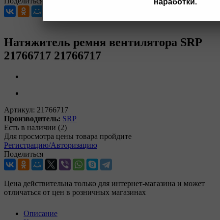
Поделиться
наработки.
Натяжитель ремня вентилятора SRP
21766717 21766717
Артикул:
21766717
Производитель:
SRP
Есть в наличии
(2)
Для просмотра цены товара пройдите
Регистрацию/Авторизацию
Поделиться
Цена действительна только для интернет-магазина и может
отличаться от цен в розничных магазинах
Описание