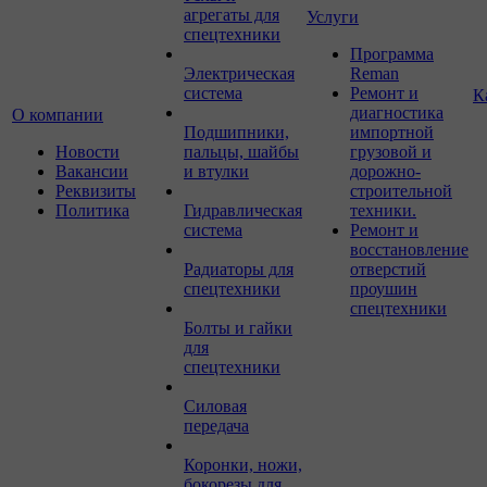
агрегаты для
Услуги
спецтехники
Программа
Электрическая
Reman
система
Ремонт и
К
диагностика
О компании
Подшипники,
импортной
Новости
пальцы, шайбы
грузовой и
Вакансии
и втулки
дорожно-
Реквизиты
строительной
Политика
Гидравлическая
техники.
система
Ремонт и
восстановление
Радиаторы для
отверстий
спецтехники
проушин
спецтехники
Болты и гайки
для
спецтехники
Силовая
передача
Коронки, ножи,
бокорезы для