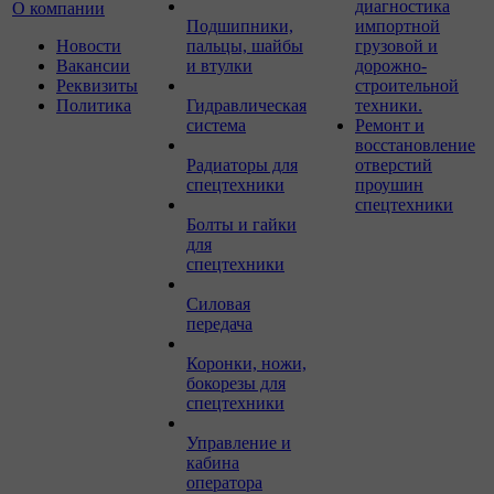
диагностика
О компании
Подшипники,
импортной
Новости
пальцы, шайбы
грузовой и
Вакансии
и втулки
дорожно-
Реквизиты
строительной
Политика
Гидравлическая
техники.
система
Ремонт и
восстановление
Радиаторы для
отверстий
спецтехники
проушин
спецтехники
Болты и гайки
для
спецтехники
Силовая
передача
Коронки, ножи,
бокорезы для
спецтехники
Управление и
кабина
оператора