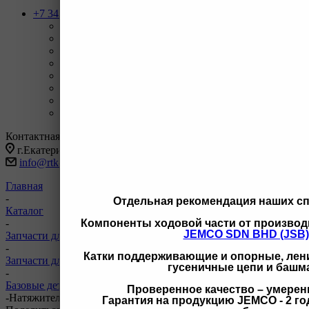
+7 343 247-83-62
Назад
Телефоны
+7 343 247-83-62
С 9-20 отдел продаж ГО
+7 343 247-82-50
С 9-18 ВЗД, Бухгалтерия
+7 3462 77-41-47
С 9-18 ОП г Сургут
+7 922 126 9 000
С 9-18 ОП г Новый Уренгой
+7 932 11111 42
С 9-18 ОП г Иркутск
Заказать звонок
Контактная информация
г.Екатеринбург, ул Черняховского 86 корп 9/3
info@rtk-parts.ru
Главная
-
Отдельная рекомендация наших с
Каталог
Компоненты ходовой части от производ
-
JEMCO SDN BHD (JSB)
Запчасти для двигателей и сопутствующих систем
-
Катки поддерживающие и опорные, лени
Запчасти для двигателей Volvo
гусеничные цепи и башм
-
Базовые детали двигателей Volvo
Проверенное качество – умерен
-
Натяжитель ремня вентилятора SRP 21766717 21766717
Гарантия на продукцию JEMCO - 2 год