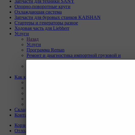
Запчасти для техники SANY
Опорно-поворотные круги
Охлаждающая система
Запчасти для буровых станков KAISHAN
Стартеры и генераторы разное
Ходовая часть для Liebherr
Услуги
Назад
Услуги
Программа Reman
Ремонт и диагностика импортной грузовой и
дорожно-строительной техники.
Ремонт и восстановление отверстий проушин
спецтехники
Как купить
Назад
Как купить
Условия оплаты
Условия доставки
Гарантия на товар
Склады
Контакты
Корзина
0
Отложенные
0