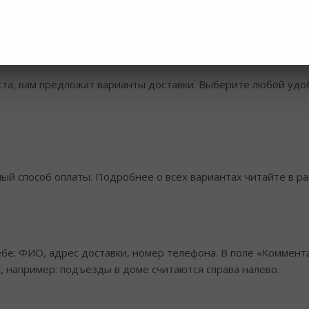
стоположение» и впишите название своего населённого пунк
ста, вам предложат варианты доставки. Выберите любой удо
й способ оплаты. Подробнее о всех вариантах читайте в ра
бе: ФИО, адрес доставки, номер телефона. В поле «Коммента
, например: подъезды в доме считаются справа налево.