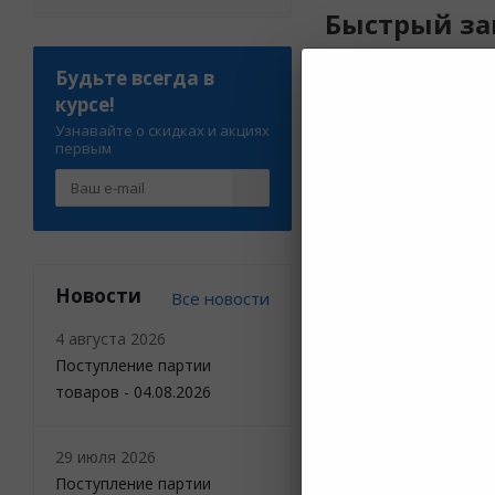
Быстрый за
Будьте всегда в
Функция «Быстрый за
курсе!
и через короткое вр
Узнавайте о скидках и акциях
товара, его особенно
первым
По результатам звон
позициями, либо сог
телефон и ждёт дост
Новости
Оформление
Все новости
4 августа 2026
Если вы уверены в в
Поступление партии
товаров - 04.08.2026
Заполнение а
29 июля 2026
Выберите из списка 
Поступление партии