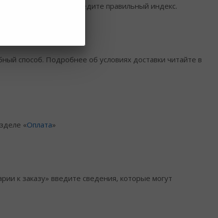
та в графу «Город». Введите правильный индекс.
бный способ. Подробнее об условиях доставки читайте в
зделе «
Оплата
»
рии к заказу» введите сведения, которые могут