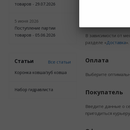
значение «Другое ме
товаров - 29.07.2026
Доставка
5 июня 2026
Поступление партии
товаров - 05.06.2026
В зависимости от ме
разделе «
Доставка
».
Оплата
Статьи
Все статьи
Коронка ковша/зуб ковша
Выберите оптимальны
Набор гидравлиста
Покупатель
Введите данные о се
пригодиться курьеру