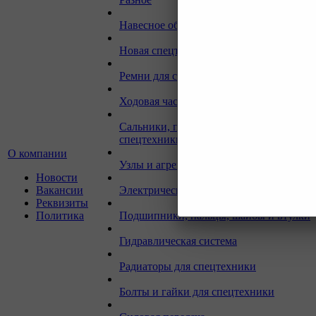
Навесное оборудование для экскаваторо
Новая спецтехника
Ремни для спецтехники
Ходовая часть для спецтехники
Сальники, прокладки, кольца для
спецтехники
О компании
Узлы и агрегаты для спецтехники
Новости
Вакансии
Электрическая система
Реквизиты
Политика
Подшипники, пальцы, шайбы и втулки
Гидравлическая система
Радиаторы для спецтехники
Болты и гайки для спецтехники