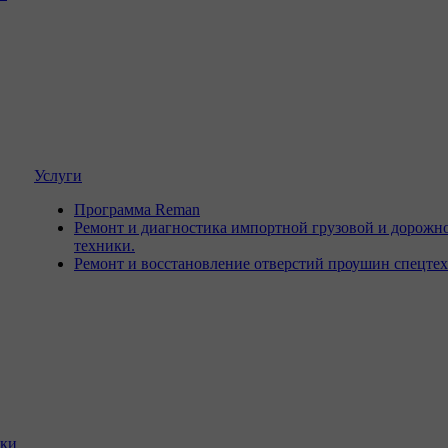
Услуги
Программа Reman
Ремонт и диагностика импортной грузовой и дорожн
техники.
Ремонт и восстановление отверстий проушин спецте
ики