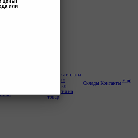
е цены!
ода или
Как купить
Условия оплаты
Условия
Ещё
о-строительной
Склады
Контакты
доставки
Гарантия на
хники
товар