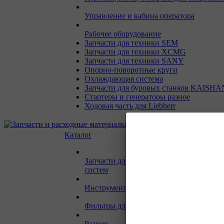
Управление и кабина оператора
Рабочее оборудование
Запчасти для техники SEM
Запчасти для техники XCMG
Запчасти для техники SANY
Опорно-поворотные круги
Охлаждающая система
Запчасти для буровых станков KAISHA
Стартеры и генераторы разное
Ходовая часть для Liebherr
Каталог
Запчасти для двигателей и сопутствую
систем
Инструмент и материалы для СТО
Фильтры для спецтехники
Разное