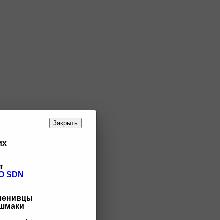
Закрыть
их
т
O SDN
 ленивцы
ашмаки