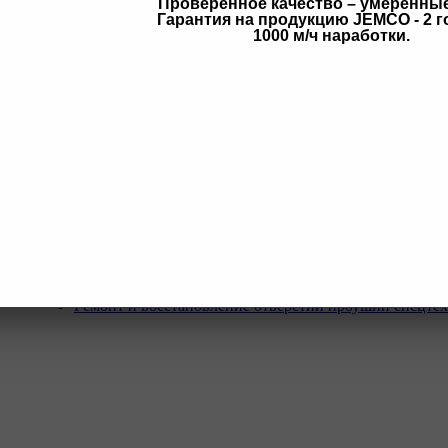
Проверенное качество – умеренны
Гарантия на продукцию JEMCO - 2 г
в
1000 м/ч наработки.
Услуги
Программа Reman
Ремонт и диагностика импортной грузовой и дорожн
техники.
Ремонт и восстановление отверстий проушин спецте