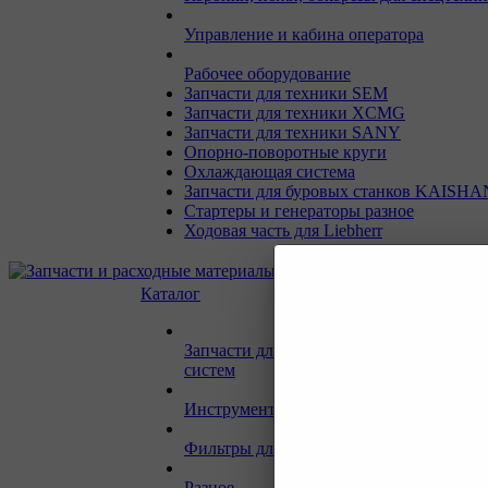
Управление и кабина оператора
Рабочее оборудование
Запчасти для техники SEM
Запчасти для техники XCMG
Запчасти для техники SANY
Опорно-поворотные круги
Охлаждающая система
Запчасти для буровых станков KAISHA
Стартеры и генераторы разное
Ходовая часть для Liebherr
Каталог
Запчасти для двигателей и сопутствую
систем
Инструмент и материалы для СТО
Фильтры для спецтехники
Разное