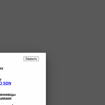
Закрыть
их
т
O SDN
 ленивцы
ашмаки