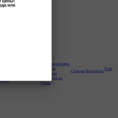
е цены!
ода или
Как купить
Условия оплаты
Условия
Ещё
о-строительной
Склады
Контакты
доставки
Гарантия на
хники
товар