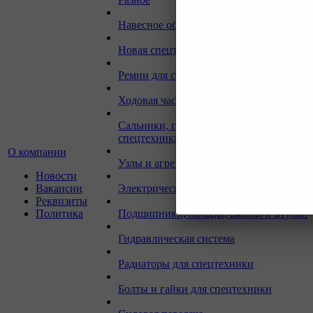
Навесное оборудование для экскаваторо
Новая спецтехника
Ремни для спецтехники
Ходовая часть для спецтехники
Сальники, прокладки, кольца для
спецтехники
О компании
Узлы и агрегаты для спецтехники
Новости
Вакансии
Электрическая система
Реквизиты
Политика
Подшипники, пальцы, шайбы и втулки
Гидравлическая система
Радиаторы для спецтехники
Болты и гайки для спецтехники