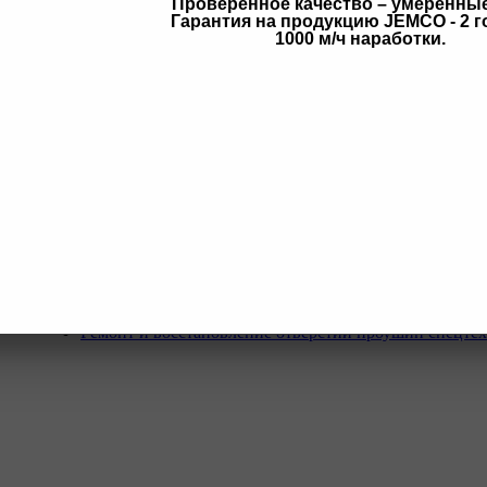
Проверенное качество – умеренны
Гарантия на продукцию JEMCO - 2 г
в
1000 м/ч наработки.
Услуги
Программа Reman
Ремонт и диагностика импортной грузовой и дорожн
техники.
Ремонт и восстановление отверстий проушин спецте