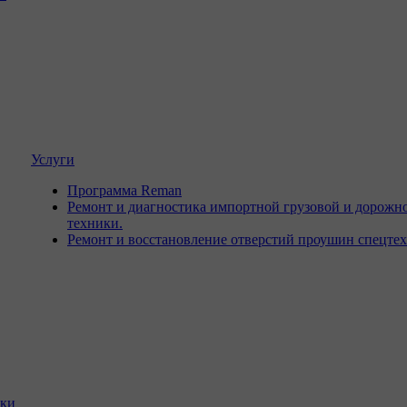
Услуги
Программа Reman
Ремонт и диагностика импортной грузовой и дорожн
техники.
Ремонт и восстановление отверстий проушин спецте
ики