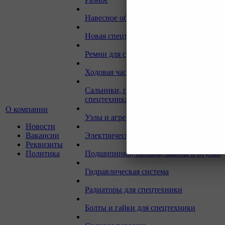
Навесное оборудование для экскаваторо
Новая спецтехника
Ремни для спецтехники
Ходовая часть для спецтехники
Сальники, прокладки, кольца для
спецтехники
О компании
Узлы и агрегаты для спецтехники
Новости
Вакансии
Электрическая система
Реквизиты
Политика
Подшипники, пальцы, шайбы и втулки
Гидравлическая система
Радиаторы для спецтехники
Болты и гайки для спецтехники