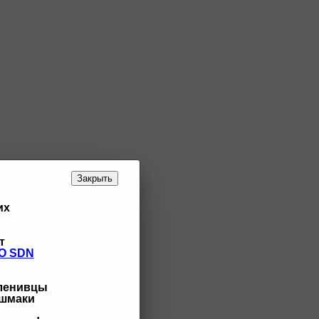
Закрыть
их
т
O SDN
 ленивцы
ашмаки