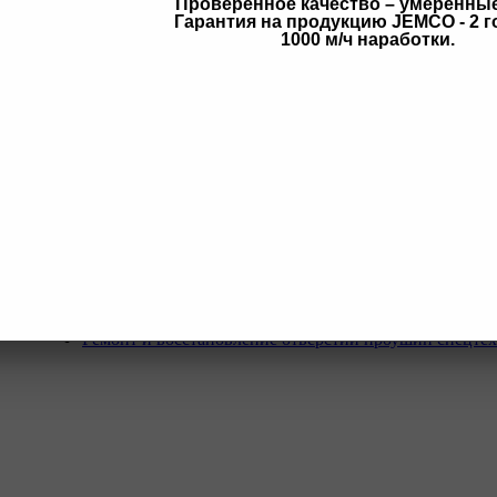
Проверенное качество – умеренны
Гарантия на продукцию JEMCO - 2 г
в
1000 м/ч наработки.
Услуги
Программа Reman
Ремонт и диагностика импортной грузовой и дорожн
техники.
Ремонт и восстановление отверстий проушин спецте