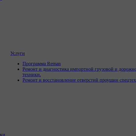
Услуги
Программа Reman
Ремонт и диагностика импортной грузовой и дорожн
техники.
Ремонт и восстановление отверстий проушин спецте
ики