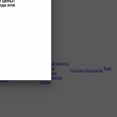
е цены!
ода или
Как купить
Условия оплаты
Условия
Ещё
о-строительной
Склады
Контакты
доставки
Гарантия на
хники
товар