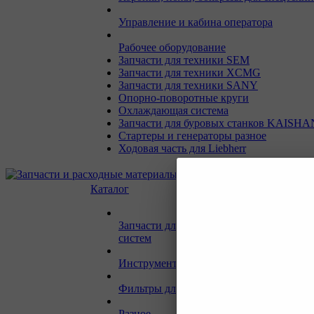
Управление и кабина оператора
Рабочее оборудование
Запчасти для техники SEM
Запчасти для техники XCMG
Запчасти для техники SANY
Опорно-поворотные круги
Охлаждающая система
Запчасти для буровых станков KAISHA
Стартеры и генераторы разное
Ходовая часть для Liebherr
Каталог
Запчасти для двигателей и сопутствую
систем
Инструмент и материалы для СТО
Фильтры для спецтехники
Разное