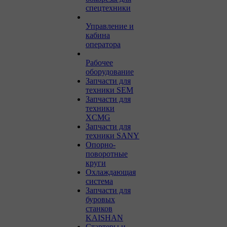
спецтехники
Управление и
кабина
оператора
Рабочее
оборудование
Запчасти для
техники SEM
Запчасти для
техники
XCMG
Запчасти для
техники SANY
Опорно-
поворотные
круги
Охлаждающая
система
Запчасти для
буровых
станков
KAISHAN
Стартеры и