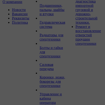
диагностика
О компании
Подшипники,
импортной
Новости
пальцы, шайбы
грузовой и
Вакансии
и втулки
дорожно-
Реквизиты
строительной
Политика
Гидравлическая
техники.
система
Ремонт и
восстановление
Радиаторы для
отверстий
спецтехники
проушин
спецтехники
Болты и гайки
для
спецтехники
Силовая
передача
Коронки, ножи,
бокорезы для
спецтехники
Управление и
кабина
оператора