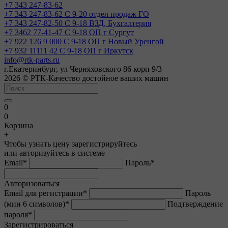
+7 343 247-83-62
+7 343 247-83-62
С 9-20 отдел продаж ГО
+7 343 247-82-50
С 9-18 ВЗД, Бухгалтерия
+7 3462 77-41-47
С 9-18 ОП г Сургут
+7 922 126 9 000
С 9-18 ОП г Новый Уренгой
+7 932 11111 42
С 9-18 ОП г Иркутск
info@rtk-parts.ru
г.Екатеринбург, ул Черняховского 86 корп 9/3
2026 © РТК-Качество достойное ваших машин
0
0
Корзина
+
Чтобы узнать цену зарегистрируйтесь
или авторизуйтесь в системе
Email
*
Пароль
*
Авторизоваться
Email для регистрации
*
Пароль
(мин 6 символов)
*
Подтверждение
пароля
*
Зарегистрироваться