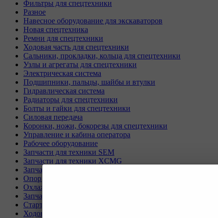
Фильтры для спецтехники
Разное
Навесное оборудование для экскаваторов
Новая спецтехника
Ремни для спецтехники
Ходовая часть для спецтехники
Сальники, прокладки, кольца для спецтехники
Узлы и агрегаты для спецтехники
Электрическая система
Подшипники, пальцы, шайбы и втулки
Гидравлическая система
Радиаторы для спецтехники
Болты и гайки для спецтехники
Силовая передача
Коронки, ножи, бокорезы для спецтехники
Управление и кабина оператора
Рабочее оборудование
Запчасти для техники SEM
Запчасти для техники XCMG
Запчасти для техники SANY
Опорно-поворотные круги
Охлаждающая система
Запчасти для буровых станков KAISHAN
Стартеры и генераторы разное
Ходовая часть для Liebherr