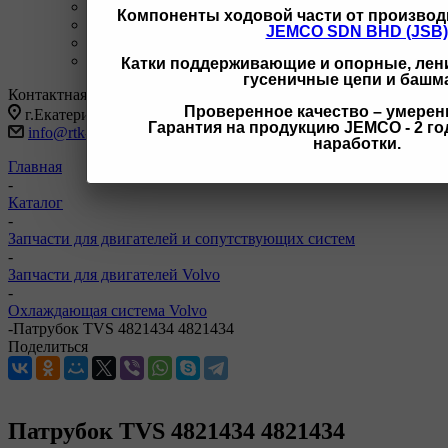
+7 3462 77-41-47
С 9-18 ОП г Сургут
Компоненты ходовой части от производ
+7 922 126 9 000
С 9-18 ОП г Новый Уренгой
JEMCO SDN BHD (JSB)
+7 932 11111 42
С 9-18 ОП г Иркутск
Заказать звонок
Катки поддерживающие и опорные, лени
гусеничные цепи и башм
Контактная информация
Проверенное качество – умерен
г.Екатеринбург, ул Черняховского 86 корп 9/3
Гарантия на продукцию JEMCO - 2 год
info@rtk-parts.ru
наработки.
Главная
-
Каталог
-
Запчасти для двигателей и сопутствующих систем
-
Запчасти для двигателей Volvo
-
Охлаждающая система Volvo
-
Патрубок TVS 4821434 4821434
Поделиться
Патрубок TVS 4821434 4821434