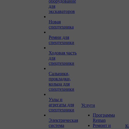
оборудование
для
экскаваторов
Новая
спецтехника
Ремни для
спецтехники
Ходовая часть
для
спецтехники
Сальники,
прокладки,
кольца для
спецтехники
Узлы и
агрегаты для
Услуги
спецтехники
Программа
Электрическая
Reman
система
Ремонт и
К