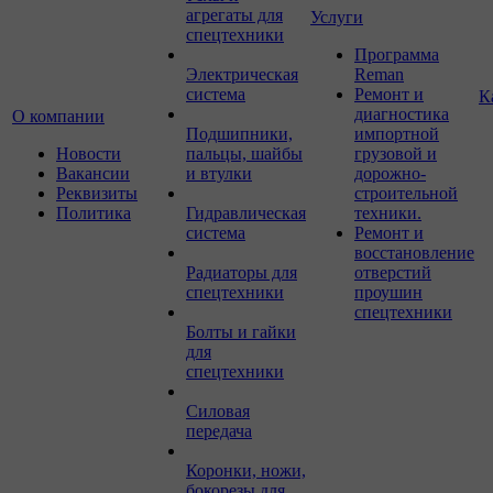
агрегаты для
Услуги
спецтехники
Программа
Электрическая
Reman
система
Ремонт и
К
диагностика
О компании
Подшипники,
импортной
Новости
пальцы, шайбы
грузовой и
Вакансии
и втулки
дорожно-
Реквизиты
строительной
Политика
Гидравлическая
техники.
система
Ремонт и
восстановление
Радиаторы для
отверстий
спецтехники
проушин
спецтехники
Болты и гайки
для
спецтехники
Силовая
передача
Коронки, ножи,
бокорезы для