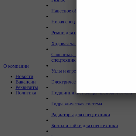
Навесное оборудование для экскаваторо
Новая спецтехника
Ремни для спецтехники
Ходовая часть для спецтехники
Сальники, прокладки, кольца для
спецтехники
О компании
Узлы и агрегаты для спецтехники
Новости
Вакансии
Электрическая система
Реквизиты
Политика
Подшипники, пальцы, шайбы и втулки
Гидравлическая система
Радиаторы для спецтехники
Болты и гайки для спецтехники