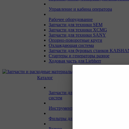
Управление и кабина оператора
Рабочее оборудование
Запчасти для техники SEM
Запчасти для техники XCMG
Запчасти для техники SANY
Опорно-поворотные круги
Охлаждающая система
Запчасти для буровых станков KAISHA
Стартеры и генераторы разное
Ходовая часть для Liebherr
Каталог
Запчасти для двигателей и сопутствую
систем
Инструмент и материалы для СТО
Фильтры для спецтехники
Разное