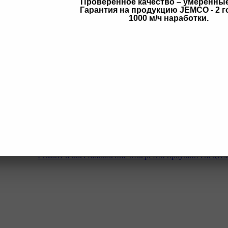
Проверенное качество – умеренны
Гарантия на продукцию JEMCO - 2 г
в
1000 м/ч наработки.
Услуги
Программа Reman
Ремонт и диагностика импортной грузовой и дорожн
техники.
Ремонт и восстановление отверстий проушин спецте