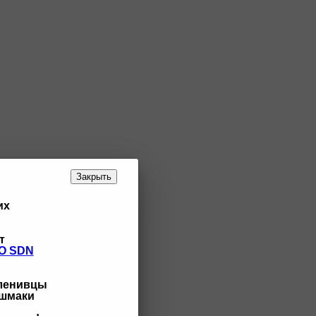
Закрыть
их
т
O SDN
 ленивцы
ашмаки