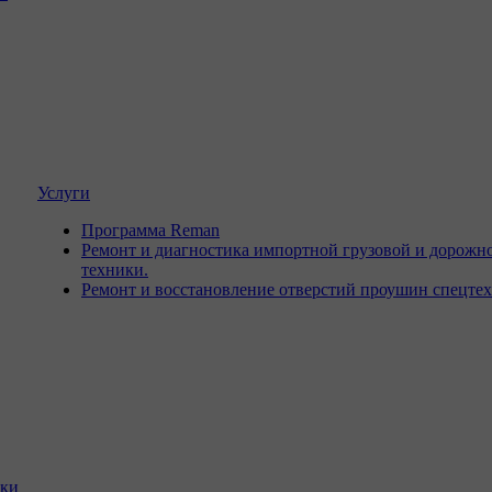
Услуги
Программа Reman
Ремонт и диагностика импортной грузовой и дорожн
техники.
Ремонт и восстановление отверстий проушин спецте
ики