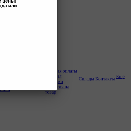
е цены!
ода или
Как купить
Условия оплаты
Условия
Ещё
о-строительной
Склады
Контакты
доставки
Гарантия на
хники
товар