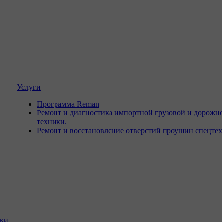
Услуги
Программа Reman
Ремонт и диагностика импортной грузовой и дорожн
техники.
Ремонт и восстановление отверстий проушин спецте
ики