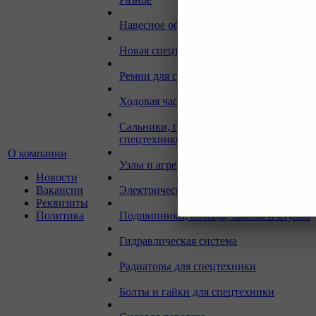
Навесное оборудование для экскаваторо
Новая спецтехника
Ремни для спецтехники
Ходовая часть для спецтехники
Сальники, прокладки, кольца для
спецтехники
О компании
Узлы и агрегаты для спецтехники
Новости
Вакансии
Электрическая система
Реквизиты
Политика
Подшипники, пальцы, шайбы и втулки
Гидравлическая система
Радиаторы для спецтехники
Болты и гайки для спецтехники