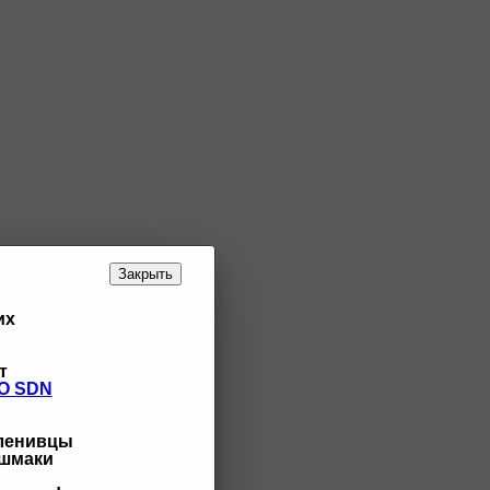
Закрыть
их
т
O SDN
 ленивцы
ашмаки