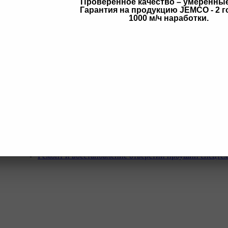
Проверенное качество – умеренны
Гарантия на продукцию JEMCO - 2 г
в
1000 м/ч наработки.
Услуги
Программа Reman
Ремонт и диагностика импортной грузовой и дорожн
техники.
Ремонт и восстановление отверстий проушин спецте