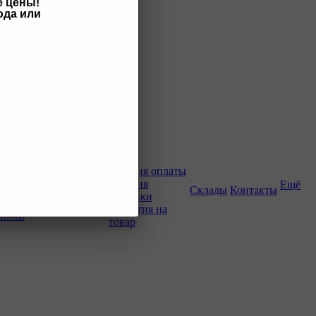
е цены!
ода или
Как купить
Условия оплаты
Условия
Ещё
о-строительной
Склады
Контакты
доставки
Гарантия на
хники
товар