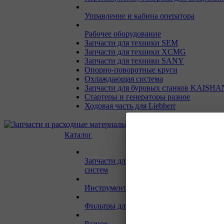
Управление и кабина оператора
Рабочее оборудование
Запчасти для техники SEM
Запчасти для техники XCMG
Запчасти для техники SANY
Опорно-поворотные круги
Охлаждающая система
Запчасти для буровых станков KAISHA
Стартеры и генераторы разное
Ходовая часть для Liebherr
Каталог
Запчасти для двигателей и сопутствую
систем
Инструмент и материалы для СТО
Фильтры для спецтехники
Разное