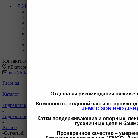
+7 343 247-83-62
Назад
Телефоны
+7 343 247-83-62
С 9-20 отдел продаж ГО
+7 343 247-82-50
С 9-18 ВЗД, Бухгалтерия
+7 3462 77-41-47
С 9-18 ОП г Сургут
+7 922 126 9 000
С 9-18 ОП г Новый Уренгой
+7 932 11111 42
С 9-18 ОП г Иркутск
Заказать звонок
Контактная информация
г.Екатеринбург, ул Черняховского 86 корп 9/3
info@rtk-parts.ru
Главная
-
Отдельная рекомендация наших с
Каталог
-
Компоненты ходовой части от производ
Гидравлическая система
JEMCO SDN BHD (JSB)
-
Гидравлическая система Komatsu
Катки поддерживающие и опорные, лени
-
гусеничные цепи и башм
Разное
-
Сетчатый фильтр TVS 702-21-53120 890001493 702-21-53140
Проверенное качество – умерен