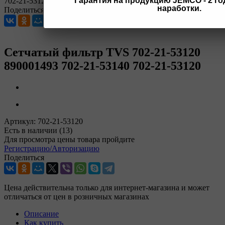
Гарантия на продукцию JEMCO - 2 год
702-21-53120
наработки.
Поделиться
Сетчатый фильтр TVS 702-21-53120
890001493 702-21-53140 702-21-53120
Артикул:
702-21-53120
Есть в наличии
(13)
Для просмотра цены товара пройдите
Регистрацию/Авторизацию
Поделиться
Цена действительна только для интернет-магазина и может
отличаться от цен в розничных магазинах
Описание
Как купить