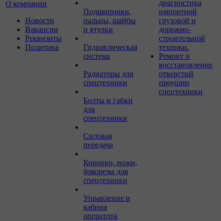
диагностика
О компании
Подшипники,
импортной
Новости
пальцы, шайбы
грузовой и
Вакансии
и втулки
дорожно-
Реквизиты
строительной
Политика
Гидравлическая
техники.
система
Ремонт и
восстановление
Радиаторы для
отверстий
спецтехники
проушин
спецтехники
Болты и гайки
для
спецтехники
Силовая
передача
Коронки, ножи,
бокорезы для
спецтехники
Управление и
кабина
оператора