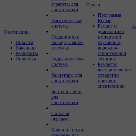
агрегаты для
Услуги
спецтехники
Программа
Электрическая
Reman
система
Ремонт и
К
диагностика
О компании
Подшипники,
импортной
Новости
пальцы, шайбы
грузовой и
Вакансии
и втулки
дорожно-
Реквизиты
строительной
Политика
Гидравлическая
техники.
система
Ремонт и
восстановление
Радиаторы для
отверстий
спецтехники
проушин
спецтехники
Болты и гайки
для
спецтехники
Силовая
передача
Коронки, ножи,
бокорезы для