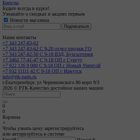
Бренды
Будьте всегда в курсе!
Узнавайте о скидках и акциях первым
Новости магазина
Наши контакты
+7 343 247-83-62
+7 343 247-83-62
С 9-20 отдел продаж ГО
+7 343 247-82-50
С 9-18 ВЗД, Бухгалтерия
+7 3462 77-41-47
С 9-18 ОП г Сургут
+7 922 126 9 000
С 9-18 ОП г Новый Уренгой
+7 932 11111 42
С 9-18 ОП г Иркутск
info@rtk-parts.ru
г.Екатеринбург, ул Черняховского 86 корп 9/3
2026 © РТК-Качество достойное ваших машин
0
0
Корзина
+
Чтобы узнать цену зарегистрируйтесь
или авторизуйтесь в системе
Email
*
Пароль
*