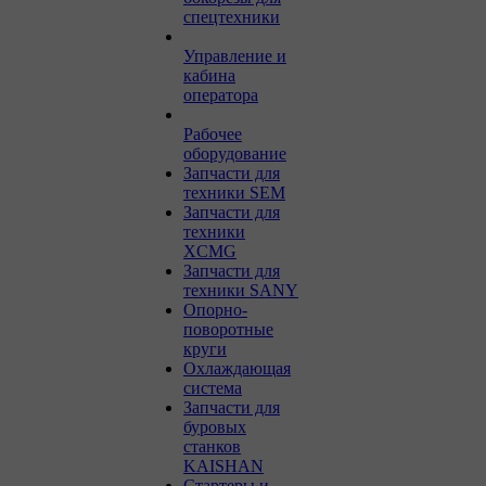
спецтехники
Управление и
кабина
оператора
Рабочее
оборудование
Запчасти для
техники SEM
Запчасти для
техники
XCMG
Запчасти для
техники SANY
Опорно-
поворотные
круги
Охлаждающая
система
Запчасти для
буровых
станков
KAISHAN
Стартеры и