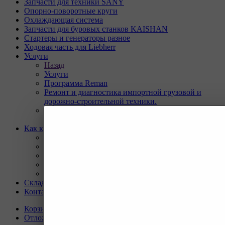
Запчасти для техники SANY
Опорно-поворотные круги
Охлаждающая система
Запчасти для буровых станков KAISHAN
Стартеры и генераторы разное
Ходовая часть для Liebherr
Услуги
Назад
Услуги
Программа Reman
Ремонт и диагностика импортной грузовой и
дорожно-строительной техники.
Ремонт и восстановление отверстий проушин
спецтехники
Как купить
Назад
Как купить
Условия оплаты
Условия доставки
Гарантия на товар
Склады
Контакты
Корзина
0
Отложенные
0