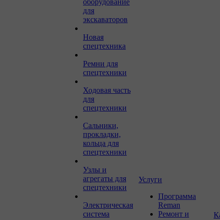
оборудование
для
экскаваторов
Новая
спецтехника
Ремни для
спецтехники
Ходовая часть
для
спецтехники
Сальники,
прокладки,
кольца для
спецтехники
Узлы и
агрегаты для
Услуги
спецтехники
Программа
Электрическая
Reman
система
Ремонт и
К