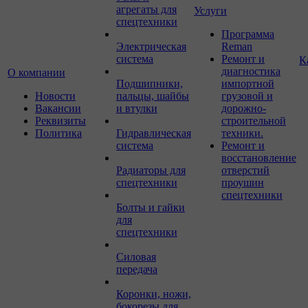
агрегаты для
Услуги
спецтехники
Программа
Электрическая
Reman
система
Ремонт и
К
диагностика
О компании
Подшипники,
импортной
Новости
пальцы, шайбы
грузовой и
Вакансии
и втулки
дорожно-
Реквизиты
строительной
Политика
Гидравлическая
техники.
система
Ремонт и
восстановление
Радиаторы для
отверстий
спецтехники
проушин
спецтехники
Болты и гайки
для
спецтехники
Силовая
передача
Коронки, ножи,
бокорезы для