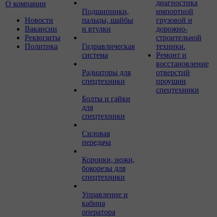
диагностика
О компании
Подшипники,
импортной
Новости
пальцы, шайбы
грузовой и
Вакансии
и втулки
дорожно-
Реквизиты
строительной
Политика
Гидравлическая
техники.
система
Ремонт и
восстановление
Радиаторы для
отверстий
спецтехники
проушин
спецтехники
Болты и гайки
для
спецтехники
Силовая
передача
Коронки, ножи,
бокорезы для
спецтехники
Управление и
кабина
оператора