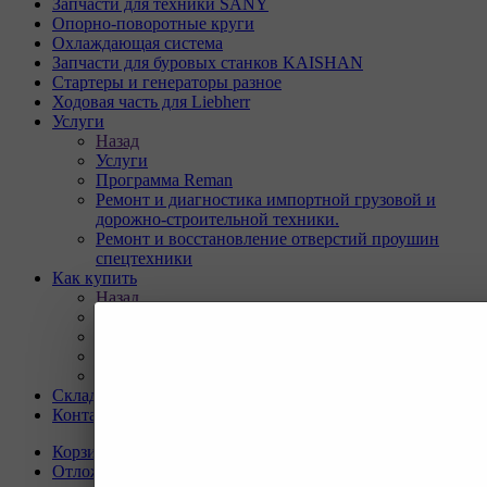
Запчасти для техники SANY
Опорно-поворотные круги
Охлаждающая система
Запчасти для буровых станков KAISHAN
Стартеры и генераторы разное
Ходовая часть для Liebherr
Услуги
Назад
Услуги
Программа Reman
Ремонт и диагностика импортной грузовой и
дорожно-строительной техники.
Ремонт и восстановление отверстий проушин
спецтехники
Как купить
Назад
Как купить
Условия оплаты
Условия доставки
Гарантия на товар
Склады
Контакты
Корзина
0
Отложенные
0