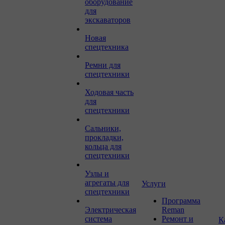
оборудование
для
экскаваторов
Новая
спецтехника
Ремни для
спецтехники
Ходовая часть
для
спецтехники
Сальники,
прокладки,
кольца для
спецтехники
Узлы и
агрегаты для
Услуги
спецтехники
Программа
Электрическая
Reman
система
Ремонт и
К