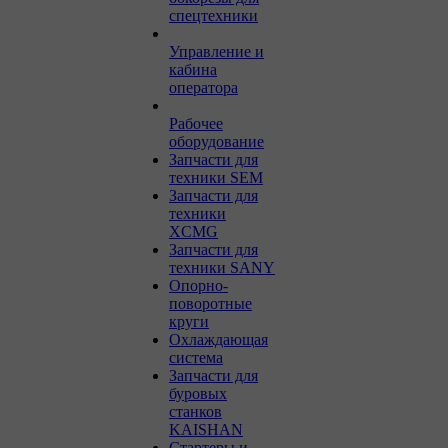
спецтехники
Управление и
кабина
оператора
Рабочее
оборудование
Запчасти для
техники SEM
Запчасти для
техники
XCMG
Запчасти для
техники SANY
Опорно-
поворотные
круги
Охлаждающая
система
Запчасти для
буровых
станков
KAISHAN
Стартеры и