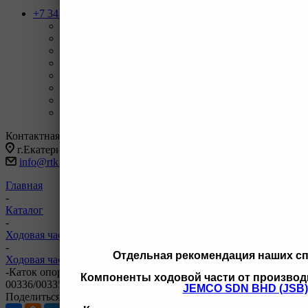
+7 343 247-83-62
Назад
Телефоны
+7 343 247-83-62
С 9-20 отдел продаж ГО
+7 343 247-82-50
С 9-18 ВЗД, Бухгалтерия
+7 3462 77-41-47
С 9-18 ОП г Сургут
+7 922 126 9 000
С 9-18 ОП г Новый Уренгой
+7 932 11111 42
С 9-18 ОП г Иркутск
Заказать звонок
Контактная информация
г.Екатеринбург, ул Черняховского 86 корп 9/3
info@rtk-parts.ru
Главная
-
Каталог
-
Ходовая часть для спецтехники
-
Отдельная рекомендация наших с
Ходовая часть для Komatsu
-
Каток опорный однобортный JSB 10T0361AY2 195-30-
Компоненты ходовой части от производ
00336/00335 KM926 D355A 10T0361AY2
JEMCO SDN BHD (JSB)
Поделиться