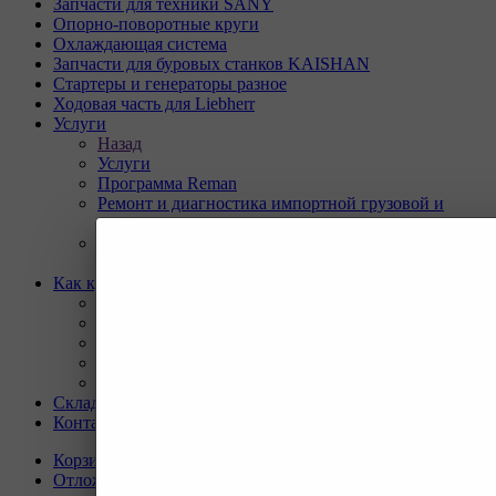
Запчасти для техники SANY
Опорно-поворотные круги
Охлаждающая система
Запчасти для буровых станков KAISHAN
Стартеры и генераторы разное
Ходовая часть для Liebherr
Услуги
Назад
Услуги
Программа Reman
Ремонт и диагностика импортной грузовой и
дорожно-строительной техники.
Ремонт и восстановление отверстий проушин
спецтехники
Как купить
Назад
Как купить
Условия оплаты
Условия доставки
Гарантия на товар
Склады
Контакты
Корзина
0
Отложенные
0