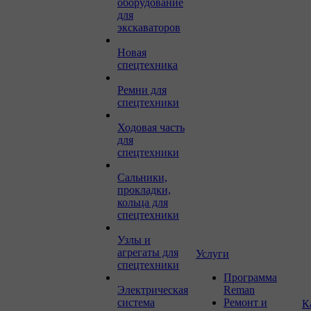
оборудование
для
экскаваторов
Новая
спецтехника
Ремни для
спецтехники
Ходовая часть
для
спецтехники
Сальники,
прокладки,
кольца для
спецтехники
Узлы и
агрегаты для
Услуги
спецтехники
Программа
Электрическая
Reman
система
Ремонт и
К