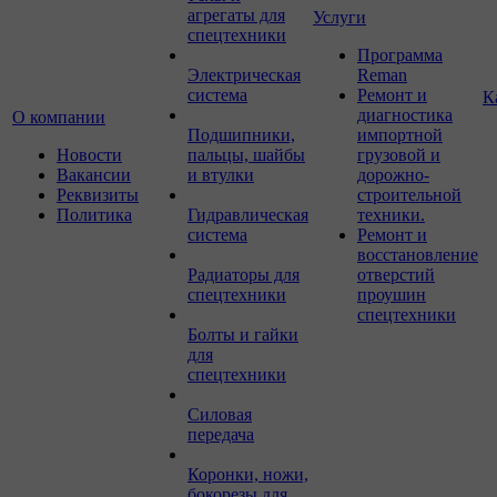
агрегаты для
Услуги
спецтехники
Программа
Электрическая
Reman
система
Ремонт и
К
диагностика
О компании
Подшипники,
импортной
Новости
пальцы, шайбы
грузовой и
Вакансии
и втулки
дорожно-
Реквизиты
строительной
Политика
Гидравлическая
техники.
система
Ремонт и
восстановление
Радиаторы для
отверстий
спецтехники
проушин
спецтехники
Болты и гайки
для
спецтехники
Силовая
передача
Коронки, ножи,
бокорезы для