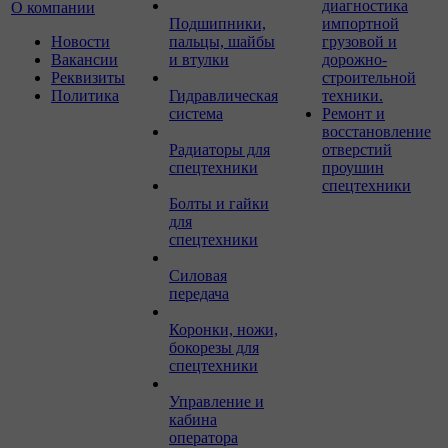
диагностика
О компании
Подшипники,
импортной
Новости
пальцы, шайбы
грузовой и
Вакансии
и втулки
дорожно-
Реквизиты
строительной
Политика
Гидравлическая
техники.
система
Ремонт и
восстановление
Радиаторы для
отверстий
спецтехники
проушин
спецтехники
Болты и гайки
для
спецтехники
Силовая
передача
Коронки, ножи,
бокорезы для
спецтехники
Управление и
кабина
оператора