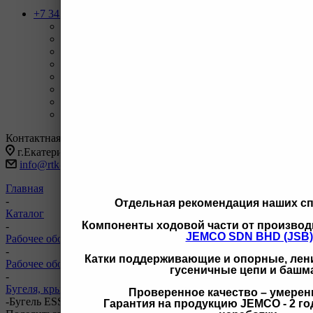
+7 343 247-83-62
Назад
Телефоны
+7 343 247-83-62
С 9-20 отдел продаж ГО
+7 343 247-82-50
С 9-18 ВЗД, Бухгалтерия
+7 3462 77-41-47
С 9-18 ОП г Сургут
+7 922 126 9 000
С 9-18 ОП г Новый Уренгой
+7 932 11111 42
С 9-18 ОП г Иркутск
Заказать звонок
Контактная информация
г.Екатеринбург, ул Черняховского 86 корп 9/3
info@rtk-parts.ru
Главная
-
Отдельная рекомендация наших с
Каталог
Компоненты ходовой части от производ
-
JEMCO SDN BHD (JSB)
Рабочее оборудование
-
Катки поддерживающие и опорные, лени
Рабочее оборудование для Komatsu
гусеничные цепи и башм
-
Бугеля, крышки, шары отвала для Komatsu
Проверенное качество – умерен
-
Бугель ESSC 14Y-71-22150 14Y-71-12150 14Y-71-22150
Гарантия на продукцию JEMCO - 2 год