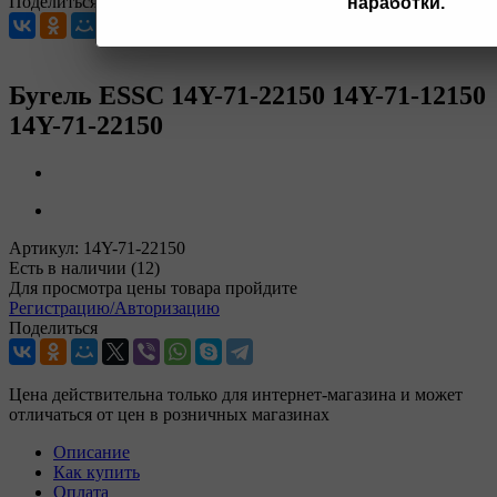
Поделиться
наработки.
Бугель ESSC 14Y-71-22150 14Y-71-12150
14Y-71-22150
Артикул:
14Y-71-22150
Есть в наличии
(12)
Для просмотра цены товара пройдите
Регистрацию/Авторизацию
Поделиться
Цена действительна только для интернет-магазина и может
отличаться от цен в розничных магазинах
Описание
Как купить
Оплата