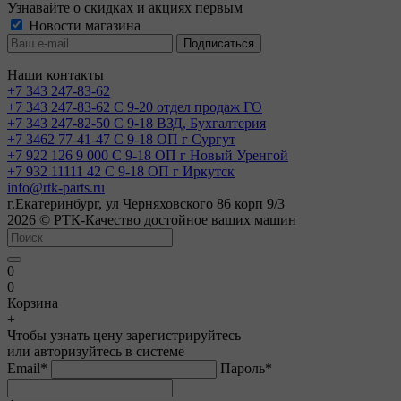
Узнавайте о скидках и акциях первым
Новости магазина
Наши контакты
+7 343 247-83-62
+7 343 247-83-62
С 9-20 отдел продаж ГО
+7 343 247-82-50
С 9-18 ВЗД, Бухгалтерия
+7 3462 77-41-47
С 9-18 ОП г Сургут
+7 922 126 9 000
С 9-18 ОП г Новый Уренгой
+7 932 11111 42
С 9-18 ОП г Иркутск
info@rtk-parts.ru
г.Екатеринбург, ул Черняховского 86 корп 9/3
2026 © РТК-Качество достойное ваших машин
0
0
Корзина
+
Чтобы узнать цену зарегистрируйтесь
или авторизуйтесь в системе
Email
*
Пароль
*