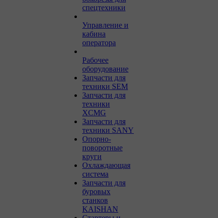
спецтехники
Управление и
кабина
оператора
Рабочее
оборудование
Запчасти для
техники SEM
Запчасти для
техники
XCMG
Запчасти для
техники SANY
Опорно-
поворотные
круги
Охлаждающая
система
Запчасти для
буровых
станков
KAISHAN
Стартеры и