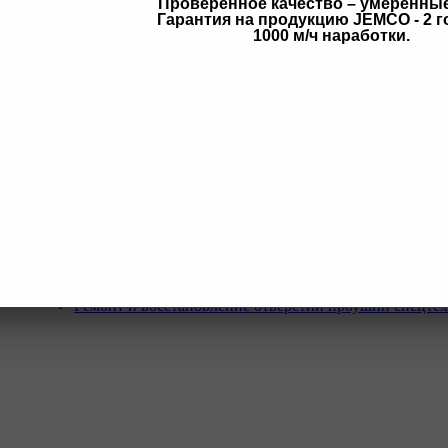
Проверенное качество – умеренны
Гарантия на продукцию JEMCO - 2 г
в
1000 м/ч наработки.
Услуги
Программа Reman
Ремонт и диагностика импортной грузовой и дорожн
техники.
Ремонт и восстановление отверстий проушин спецте