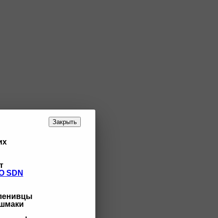
Закрыть
их
т
O SDN
 ленивцы
ашмаки