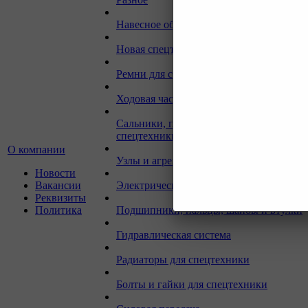
Навесное оборудование для экскаваторо
Новая спецтехника
Ремни для спецтехники
Ходовая часть для спецтехники
Сальники, прокладки, кольца для
спецтехники
О компании
Узлы и агрегаты для спецтехники
Новости
Вакансии
Электрическая система
Реквизиты
Политика
Подшипники, пальцы, шайбы и втулки
Гидравлическая система
Радиаторы для спецтехники
Болты и гайки для спецтехники