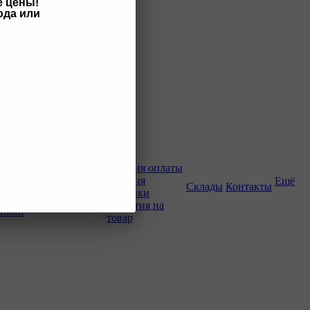
е цены!
ода или
Как купить
Условия оплаты
Условия
Ещё
о-строительной
Склады
Контакты
доставки
Гарантия на
хники
товар