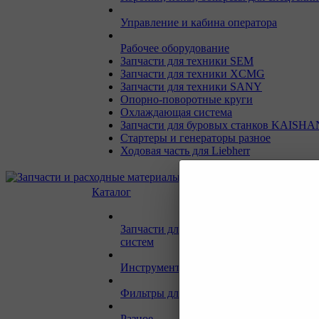
Управление и кабина оператора
Рабочее оборудование
Запчасти для техники SEM
Запчасти для техники XCMG
Запчасти для техники SANY
Опорно-поворотные круги
Охлаждающая система
Запчасти для буровых станков KAISHA
Стартеры и генераторы разное
Ходовая часть для Liebherr
Каталог
Запчасти для двигателей и сопутствую
систем
Инструмент и материалы для СТО
Фильтры для спецтехники
Разное