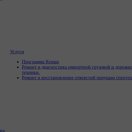
Услуги
Программа Reman
Ремонт и диагностика импортной грузовой и дорожн
техники.
Ремонт и восстановление отверстий проушин спецте
ики