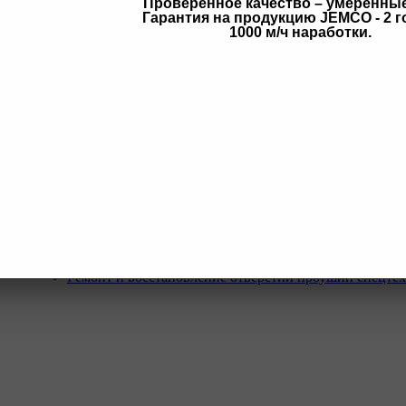
Проверенное качество – умеренны
Гарантия на продукцию JEMCO - 2 г
в
1000 м/ч наработки.
Услуги
Программа Reman
Ремонт и диагностика импортной грузовой и дорожн
техники.
Ремонт и восстановление отверстий проушин спецте