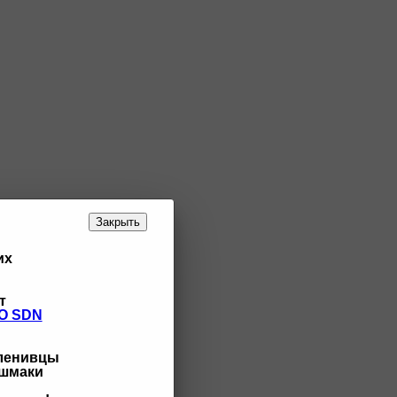
Закрыть
их
т
O SDN
 ленивцы
ашмаки