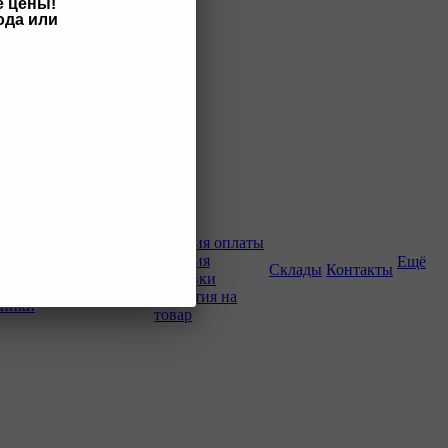
е цены!
ода или
Как купить
Условия оплаты
Условия
Ещё
о-строительной
Склады
Контакты
доставки
Гарантия на
хники
товар