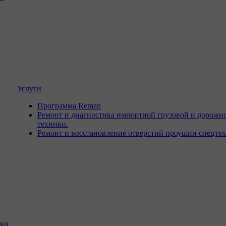
Услуги
Программа Reman
Ремонт и диагностика импортной грузовой и дорожн
техники.
Ремонт и восстановление отверстий проушин спецте
ики