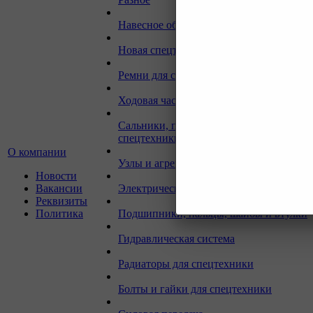
Навесное оборудование для экскаваторо
Новая спецтехника
Ремни для спецтехники
Ходовая часть для спецтехники
Сальники, прокладки, кольца для
спецтехники
О компании
Узлы и агрегаты для спецтехники
Новости
Вакансии
Электрическая система
Реквизиты
Политика
Подшипники, пальцы, шайбы и втулки
Гидравлическая система
Радиаторы для спецтехники
Болты и гайки для спецтехники