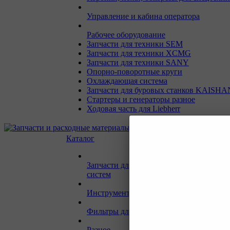
Управление и кабина оператора
Рабочее оборудование
Запчасти для техники SEM
Запчасти для техники XCMG
Запчасти для техники SANY
Опорно-поворотные круги
Охлаждающая система
Запчасти для буровых станков KAISHA
Стартеры и генераторы разное
Ходовая часть для Liebherr
Каталог
Запчасти для двигателей и сопутствую
систем
Инструмент и материалы для СТО
Фильтры для спецтехники
Разное