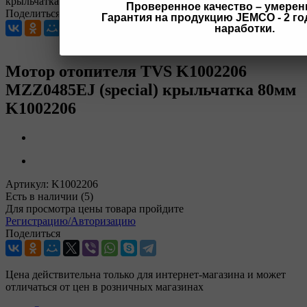
крыльчатка 80мм K1002206
Проверенное качество – умерен
Поделиться
Гарантия на продукцию JEMCO - 2 год
наработки.
Мотор отопителя TVS K1002206
MZZ0485EJ (special) крыльчатка 80мм
K1002206
Артикул:
K1002206
Есть в наличии
(5)
Для просмотра цены товара пройдите
Регистрацию/Авторизацию
Поделиться
Цена действительна только для интернет-магазина и может
отличаться от цен в розничных магазинах