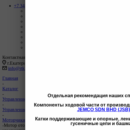
+7 343 247-83-62
Назад
Телефоны
+7 343 247-83-62
С 9-20 отдел продаж ГО
+7 343 247-82-50
С 9-18 ВЗД, Бухгалтерия
+7 3462 77-41-47
С 9-18 ОП г Сургут
+7 922 126 9 000
С 9-18 ОП г Новый Уренгой
+7 932 11111 42
С 9-18 ОП г Иркутск
Заказать звонок
Контактная информация
г.Екатеринбург, ул Черняховского 86 корп 9/3
info@rtk-parts.ru
Главная
-
Каталог
-
Отдельная рекомендация наших с
Управление и кабина оператора
-
Компоненты ходовой части от производ
Управление и кабина оператора Doosan
JEMCO SDN BHD (JSB)
-
Катки поддерживающие и опорные, лени
Моторчики печки и стеклоочистителей Doosan
гусеничные цепи и башм
-
Мотор отопителя TVS K1002206 MZZ0485EJ (special)