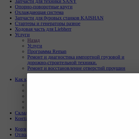
Запчасти для техники SANY
Опорно-поворотные круги
Охлаждающая система
Запчасти для буровых станков KAISHAN
Стартеры и генераторы разное
Ходовая часть для Liebherr
Услуги
Назад
Услуги
Программа Reman
Ремонт и диагностика импортной грузовой и
дорожно-строительной техники.
Ремонт и восстановление отверстий проушин
спецтехники
Как купить
Назад
Как купить
Условия оплаты
Условия доставки
Гарантия на товар
Склады
Контакты
Корзина
0
Отложенные
0