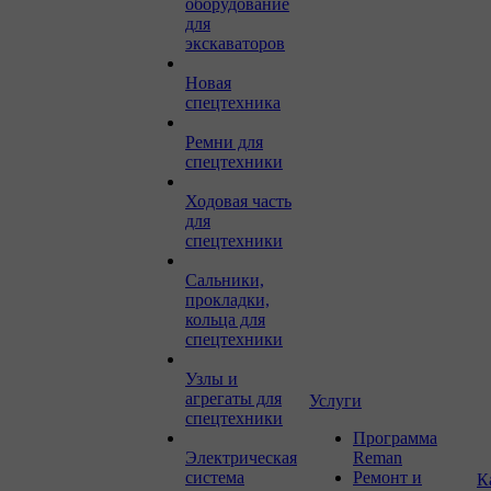
оборудование
для
экскаваторов
Новая
спецтехника
Ремни для
спецтехники
Ходовая часть
для
спецтехники
Сальники,
прокладки,
кольца для
спецтехники
Узлы и
агрегаты для
Услуги
спецтехники
Программа
Электрическая
Reman
система
Ремонт и
К