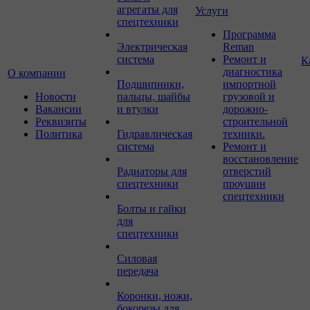
агрегаты для
Услуги
спецтехники
Программа
Электрическая
Reman
система
Ремонт и
К
диагностика
О компании
Подшипники,
импортной
Новости
пальцы, шайбы
грузовой и
Вакансии
и втулки
дорожно-
Реквизиты
строительной
Политика
Гидравлическая
техники.
система
Ремонт и
восстановление
Радиаторы для
отверстий
спецтехники
проушин
спецтехники
Болты и гайки
для
спецтехники
Силовая
передача
Коронки, ножи,
бокорезы для