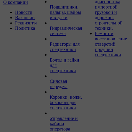
диагностика
О компании
Подшипники,
импортной
Новости
пальцы, шайбы
грузовой и
Вакансии
и втулки
дорожно-
Реквизиты
строительной
Политика
Гидравлическая
техники.
система
Ремонт и
восстановление
Радиаторы для
отверстий
спецтехники
проушин
спецтехники
Болты и гайки
для
спецтехники
Силовая
передача
Коронки, ножи,
бокорезы для
спецтехники
Управление и
кабина
оператора