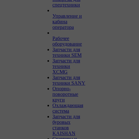
спецтехники
Управление и
кабина
оператора
Рабочее
оборудование
Запчасти для
техники SEM
Запчасти для
техники
XCMG
Запчасти для
техники SANY
Опорно-
поворотные
круги
Охлаждающая
система
Запчасти для
буровых
станков
KAISHAN
Стартеры и