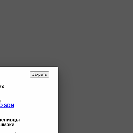
Закрыть
их
т
O SDN
 ленивцы
ашмаки