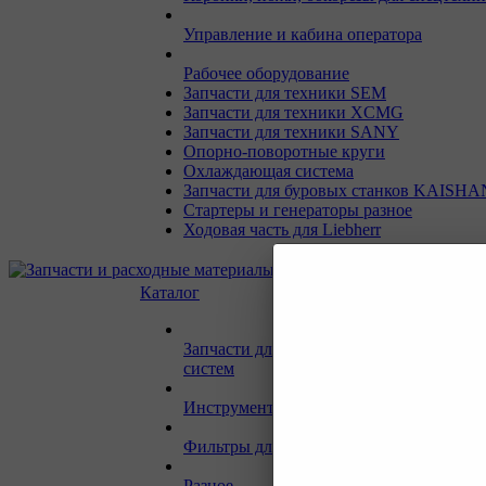
Управление и кабина оператора
Рабочее оборудование
Запчасти для техники SEM
Запчасти для техники XCMG
Запчасти для техники SANY
Опорно-поворотные круги
Охлаждающая система
Запчасти для буровых станков KAISHA
Стартеры и генераторы разное
Ходовая часть для Liebherr
Каталог
Запчасти для двигателей и сопутствую
систем
Инструмент и материалы для СТО
Фильтры для спецтехники
Разное