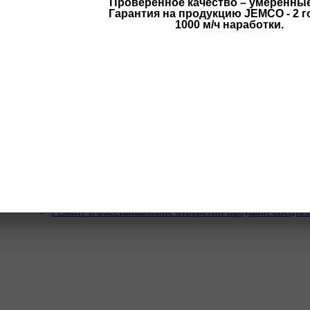
Проверенное качество – умеренны
Гарантия на продукцию JEMCO - 2 г
в
1000 м/ч наработки.
Услуги
Программа Reman
Ремонт и диагностика импортной грузовой и дорожн
техники.
Ремонт и восстановление отверстий проушин спецте