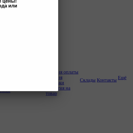
е цены!
ода или
Как купить
Условия оплаты
Условия
Ещё
о-строительной
Склады
Контакты
доставки
Гарантия на
хники
товар