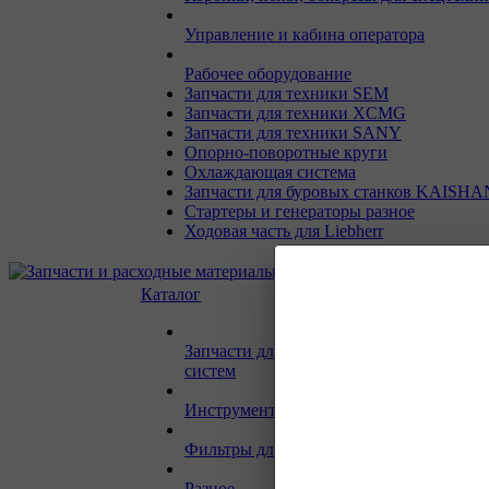
Управление и кабина оператора
Рабочее оборудование
Запчасти для техники SEM
Запчасти для техники XCMG
Запчасти для техники SANY
Опорно-поворотные круги
Охлаждающая система
Запчасти для буровых станков KAISHA
Стартеры и генераторы разное
Ходовая часть для Liebherr
Каталог
Запчасти для двигателей и сопутствую
систем
Инструмент и материалы для СТО
Фильтры для спецтехники
Разное