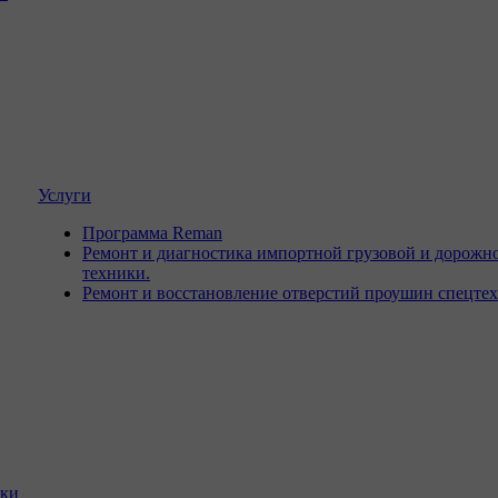
Услуги
Программа Reman
Ремонт и диагностика импортной грузовой и дорожн
техники.
Ремонт и восстановление отверстий проушин спецте
ики