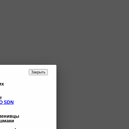
Закрыть
их
т
O SDN
 ленивцы
ашмаки