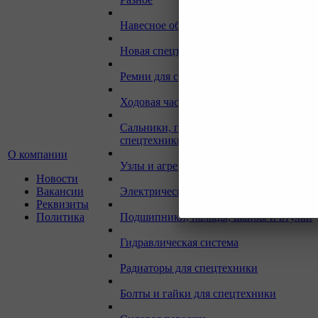
Навесное оборудование для экскаваторо
Новая спецтехника
Ремни для спецтехники
Ходовая часть для спецтехники
Сальники, прокладки, кольца для
спецтехники
О компании
Узлы и агрегаты для спецтехники
Новости
Вакансии
Электрическая система
Реквизиты
Политика
Подшипники, пальцы, шайбы и втулки
Гидравлическая система
Радиаторы для спецтехники
Болты и гайки для спецтехники