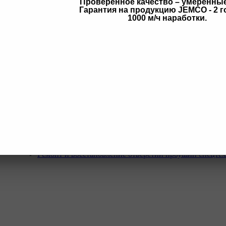
Проверенное качество – умеренны
Гарантия на продукцию JEMCO - 2 г
в
1000 м/ч наработки.
Услуги
Программа Reman
Ремонт и диагностика импортной грузовой и дорожн
техники.
Ремонт и восстановление отверстий проушин спецте