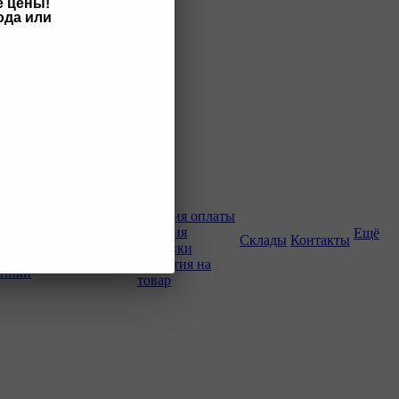
е цены!
ода или
Как купить
Условия оплаты
Условия
Ещё
о-строительной
Склады
Контакты
доставки
Гарантия на
хники
товар