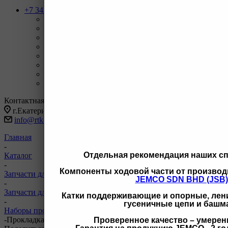
+7 343 247-83-62
Назад
Телефоны
+7 343 247-83-62
С 9-20 отдел продаж ГО
+7 343 247-82-50
С 9-18 ВЗД, Бухгалтерия
+7 3462 77-41-47
С 9-18 ОП г Сургут
+7 922 126 9 000
С 9-18 ОП г Новый Уренгой
+7 932 11111 42
С 9-18 ОП г Иркутск
Заказать звонок
Контактная информация
г.Екатеринбург, ул Черняховского 86 корп 9/3
info@rtk-parts.ru
Главная
-
Отдельная рекомендация наших с
Каталог
-
Компоненты ходовой части от производ
Запчасти для двигателей и сопутствующих систем
JEMCO SDN BHD (JSB)
-
Запчасти для двигателей Komatsu
Катки поддерживающие и опорные, лени
-
гусеничные цепи и башм
Наборы прокладок двигателя и уплотнения Komatsu
-
Прокладка крышки клапанов ITR 6210-11-8820 6210-11-8820
Проверенное качество – умерен