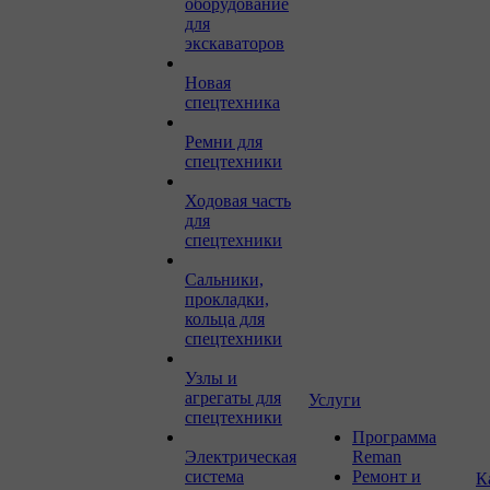
оборудование
для
экскаваторов
Новая
спецтехника
Ремни для
спецтехники
Ходовая часть
для
спецтехники
Сальники,
прокладки,
кольца для
спецтехники
Узлы и
агрегаты для
Услуги
спецтехники
Программа
Электрическая
Reman
система
Ремонт и
К