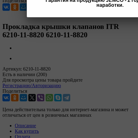
Гарантия на продукцию JEMCO - 2 год
Поделиться
наработки.
Прокладка крышки клапанов ITR
6210-11-8820 6210-11-8820
Артикул:
6210-11-8820
Есть в наличии
(200)
Для просмотра цены товара пройдите
Регистрацию/Авторизацию
Поделиться
Цена действительна только для интернет-магазина и может
отличаться от цен в розничных магазинах
Описание
Как купить
Оплата