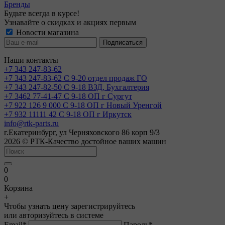
Бренды
Будьте всегда в курсе!
Узнавайте о скидках и акциях первым
Новости магазина
Наши контакты
+7 343 247-83-62
+7 343 247-83-62
С 9-20 отдел продаж ГО
+7 343 247-82-50
С 9-18 ВЗД, Бухгалтерия
+7 3462 77-41-47
С 9-18 ОП г Сургут
+7 922 126 9 000
С 9-18 ОП г Новый Уренгой
+7 932 11111 42
С 9-18 ОП г Иркутск
info@rtk-parts.ru
г.Екатеринбург, ул Черняховского 86 корп 9/3
2026 © РТК-Качество достойное ваших машин
0
0
Корзина
+
Чтобы узнать цену зарегистрируйтесь
или авторизуйтесь в системе
Email
*
Пароль
*