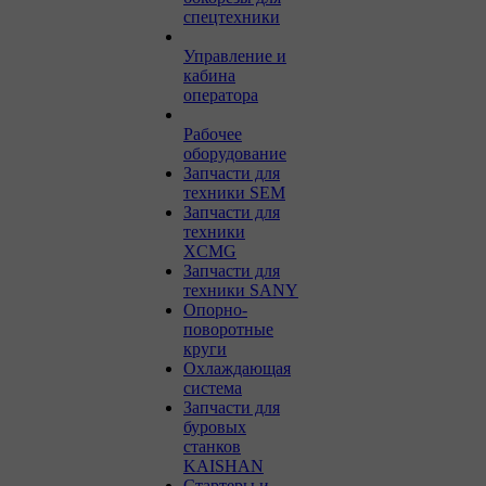
спецтехники
Управление и
кабина
оператора
Рабочее
оборудование
Запчасти для
техники SEM
Запчасти для
техники
XCMG
Запчасти для
техники SANY
Опорно-
поворотные
круги
Охлаждающая
система
Запчасти для
буровых
станков
KAISHAN
Стартеры и