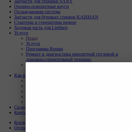
Запчасти для техники SANY
Опорно-поворотные круги
Охлаждающая система
Запчасти для буровых станков KAISHAN
Стартеры и генераторы разное
Ходовая часть для Liebherr
Услуги
Назад
Услуги
Программа Reman
Ремонт и диагностика импортной грузовой и
дорожно-строительной техники.
Ремонт и восстановление отверстий проушин
спецтехники
Как купить
Назад
Как купить
Условия оплаты
Условия доставки
Гарантия на товар
Склады
Контакты
Корзина
0
Отложенные
0