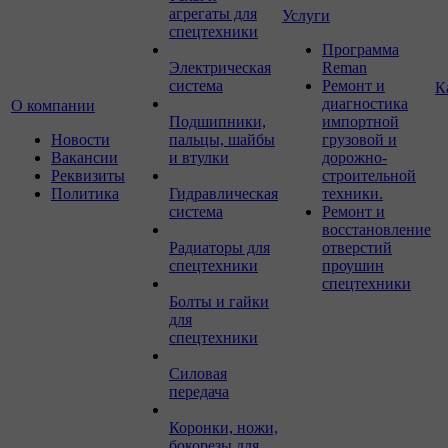
агрегаты для
Услуги
спецтехники
Программа
Электрическая
Reman
система
Ремонт и
К
диагностика
О компании
Подшипники,
импортной
Новости
пальцы, шайбы
грузовой и
Вакансии
и втулки
дорожно-
Реквизиты
строительной
Политика
Гидравлическая
техники.
система
Ремонт и
восстановление
Радиаторы для
отверстий
спецтехники
проушин
спецтехники
Болты и гайки
для
спецтехники
Силовая
передача
Коронки, ножи,
бокорезы для