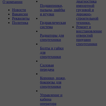
диагностика
О компании
Подшипники,
импортной
Новости
пальцы, шайбы
грузовой и
Вакансии
и втулки
дорожно-
Реквизиты
строительной
Политика
Гидравлическая
техники.
система
Ремонт и
восстановление
Радиаторы для
отверстий
спецтехники
проушин
спецтехники
Болты и гайки
для
спецтехники
Силовая
передача
Коронки, ножи,
бокорезы для
спецтехники
Управление и
кабина
оператора