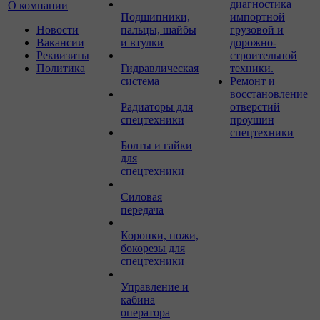
диагностика
О компании
Подшипники,
импортной
Новости
пальцы, шайбы
грузовой и
Вакансии
и втулки
дорожно-
Реквизиты
строительной
Политика
Гидравлическая
техники.
система
Ремонт и
восстановление
Радиаторы для
отверстий
спецтехники
проушин
спецтехники
Болты и гайки
для
спецтехники
Силовая
передача
Коронки, ножи,
бокорезы для
спецтехники
Управление и
кабина
оператора