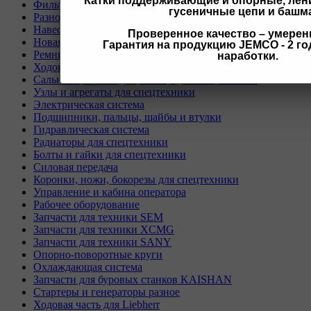
Катки поддерживающие и опорные, лени
Фильтры для спецтехники
гусеничные цепи и башм
Разное
Навесное оборудование для экскаваторов
Проверенное качество – умерен
Новая спецтехника
Гарантия на продукцию JEMCO - 2 год
Ремни для спецтехники
наработки.
Ходовая часть для спецтехники
Сальники, прокладки, кольца для спецтехники
Узлы и агрегаты для спецтехники
Электрическая система
Подшипники, пальцы, шайбы и втулки
Гидравлическая система
Радиаторы для спецтехники
Болты и гайки для спецтехники
Силовая передача
Коронки, ножи, бокорезы для спецтехники
Управление и кабина оператора
Рабочее оборудование
Запчасти для техники SEM
Запчасти для техники XCMG
Запчасти для техники SANY
Опорно-поворотные круги
Охлаждающая система
Запчасти для буровых станков KAISHAN
Стартеры и генераторы разное
Ходовая часть для Liebherr