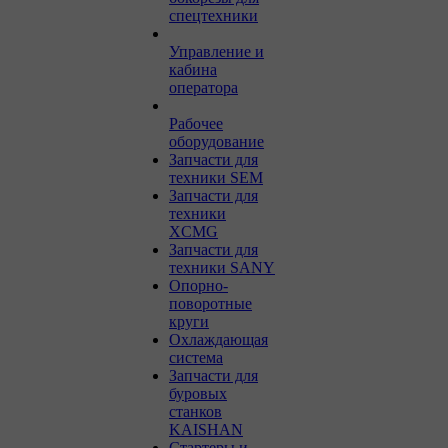
спецтехники
Управление и
кабина
оператора
Рабочее
оборудование
Запчасти для
техники SEM
Запчасти для
техники
XCMG
Запчасти для
техники SANY
Опорно-
поворотные
круги
Охлаждающая
система
Запчасти для
буровых
станков
KAISHAN
Стартеры и