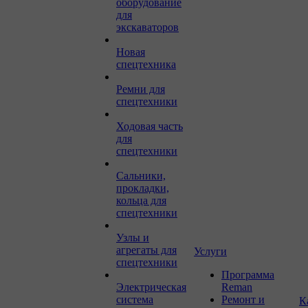
оборудование
для
экскаваторов
Новая
спецтехника
Ремни для
спецтехники
Ходовая часть
для
спецтехники
Сальники,
прокладки,
кольца для
спецтехники
Узлы и
агрегаты для
Услуги
спецтехники
Программа
Электрическая
Reman
система
Ремонт и
К