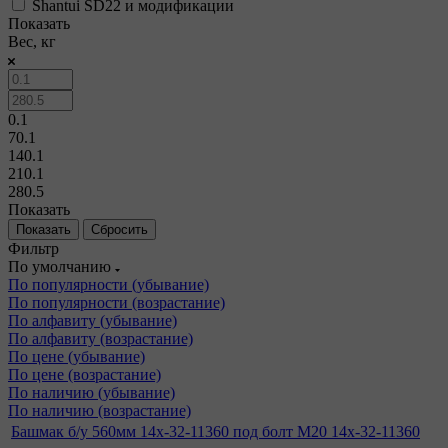
Shantui SD22 и модификации
Показать
Вес, кг
0.1
70.1
140.1
210.1
280.5
Показать
Сбросить
Фильтр
По умолчанию
По популярности (убывание)
По популярности (возрастание)
По алфавиту (убывание)
По алфавиту (возрастание)
По цене (убывание)
По цене (возрастание)
По наличию (убывание)
По наличию (возрастание)
Башмак б/у 560мм 14x-32-11360 под болт М20 14x-32-11360