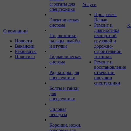
агрегаты для
Услуги
спецтехники
Программа
Электрическая
Reman
система
Ремонт и
К
диагностика
О компании
Подшипники,
импортной
Новости
пальцы, шайбы
грузовой и
Вакансии
и втулки
дорожно-
Реквизиты
строительной
Политика
Гидравлическая
техники.
система
Ремонт и
восстановление
Радиаторы для
отверстий
спецтехники
проушин
спецтехники
Болты и гайки
для
спецтехники
Силовая
передача
Коронки, ножи,
бокорезы для