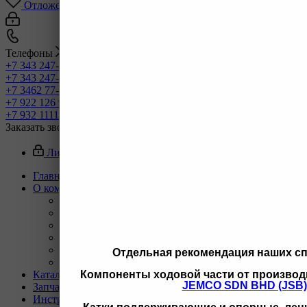
Отложенные
0
Корзина
0
0
Телефоны
+7 343 247-83-62
С 9-20 отдел продаж ГО
+7 343 247-82-50
С 9-18 ВЗД, Бухгалтерия
+7 3462 77-41-47
С 9-18 ОП г Сургут
+7 922 126 9 000
С 9-18 ОП г Новый Уренгой
+7 932 11111 42
С 9-18 ОП г Иркутск
Заказать звонок
Личный кабинет
Главная
О компании
Назад
О компании
Новости
Вакансии
Реквизиты
Отдельная рекомендация наших с
Политика
Компоненты ходовой части от производ
Каталог
JEMCO SDN BHD (JSB)
Запчасти для двигателей и сопутствующих систем
Инструмент и материалы для СТО