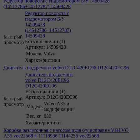
Редуктор поворота с гидромотором Б/У 14509428
(14512786+14512787) 14509428
Редуктор поворота с
гидромотором Б/У
14509428
(14512786+14512787)
14509428
Быстрый
Есть в наличии (1)
просмотр
Артикул: 14509428
Модель
Volvo
Характеристики
Двигатель под ремонт volvo D12C420EC96 D12C420EC96
Двигатель под ремонт
volvo D12C420EC96
D12C420EC96
Есть в наличии (1)
Артикул: D12C420EC96
Быстрый
Volvo A35 и
просмотр
Модель
модификации
Вес, кг
980
Характеристики
Коробка раздаточная с насосом руля б/у исправна VOLVO
A35 voe22568 + 11118936 11144255 voe22568