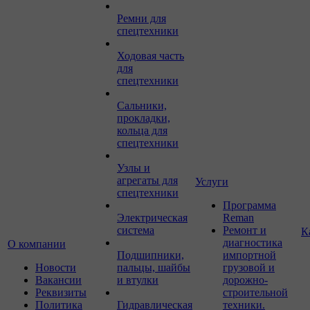
Ремни для
спецтехники
Ходовая часть
для
спецтехники
Сальники,
прокладки,
кольца для
спецтехники
Узлы и
агрегаты для
Услуги
спецтехники
Программа
Электрическая
Reman
система
Ремонт и
К
диагностика
О компании
Подшипники,
импортной
Новости
пальцы, шайбы
грузовой и
Вакансии
и втулки
дорожно-
Реквизиты
строительной
Политика
Гидравлическая
техники.