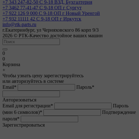
+7 343 247-82-50
С 9-18 ВЗД, Бухгалтерия
+7 3462 77-41-47
С 9-18 ОП г Сургут
+7 922 126 9 000
С 9-18 ОП г Новый Уренгой
+7 932 11111 42
С 9-18 ОП г Иркутск
info@rtk-parts.ru
г.Екатеринбург, ул Черняховского 86 корп 9/3
2026 © РТК-Качество достойное ваших машин
0
0
Корзина
+
Чтобы узнать цену зарегистрируйтесь
или авторизуйтесь в системе
Email
*
Пароль
*
Авторизоваться
Email для регистрации
*
Пароль
(мин 6 символов)
*
Подтверждение
пароля
*
Зарегистрироваться