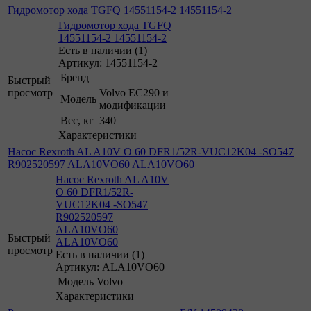
Гидромотор хода TGFQ 14551154-2 14551154-2
Гидромотор хода TGFQ
14551154-2 14551154-2
Есть в наличии (1)
Артикул: 14551154-2
Бренд
Быстрый
просмотр
Volvo EC290 и
Модель
модификации
Вес, кг
340
Характеристики
Насос Rexroth AL A10V O 60 DFR1/52R-VUC12K04 -SO547
R902520597 ALA10VO60 ALA10VO60
Насос Rexroth AL A10V
O 60 DFR1/52R-
VUC12K04 -SO547
R902520597
ALA10VO60
Быстрый
ALA10VO60
просмотр
Есть в наличии (1)
Артикул: ALA10VO60
Модель
Volvo
Характеристики