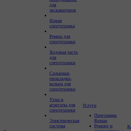
для
экскаваторов
Новая
спецтехника
Ремни для
спецтехники
Ходовая часть
для
спецтехники
Сальники,
прокладки,
кольца для
спецтехники
Узлы и
агрегаты для
Услуги
спецтехники
Программа
Электрическая
Reman
система
Ремонт и
К