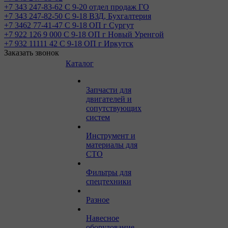
+7 343 247-83-62
С 9-20 отдел продаж ГО
+7 343 247-82-50
С 9-18 ВЗД, Бухгалтерия
+7 3462 77-41-47
С 9-18 ОП г Сургут
+7 922 126 9 000
С 9-18 ОП г Новый Уренгой
+7 932 11111 42
С 9-18 ОП г Иркутск
Заказать звонок
Каталог
Запчасти для
двигателей и
сопутствующих
систем
Инструмент и
материалы для
СТО
Фильтры для
спецтехники
Разное
Навесное
оборудование