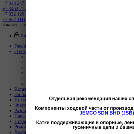
+7 343 247-82-50
С 9-18 ВЗД, Бухгалтерия
+7 3462 77-41-47
С 9-18 ОП г Сургут
+7 922 126 9 000
С 9-18 ОП г Новый Уренгой
+7 932 11111 42
С 9-18 ОП г Иркутск
Заказать звонок
Личный кабинет
Главная
О компании
Назад
О компании
Новости
Вакансии
Реквизиты
Политика
Каталог
Запчасти для двигателей и сопутствующих систем
Отдельная рекомендация наших с
Инструмент и материалы для СТО
Фильтры для спецтехники
Компоненты ходовой части от производ
Разное
JEMCO SDN BHD (JSB)
Навесное оборудование для экскаваторов
Новая спецтехника
Катки поддерживающие и опорные, лени
Ремни для спецтехники
гусеничные цепи и башм
Ходовая часть для спецтехники