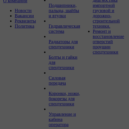
диагностика
О компании
Подшипники,
импортной
Новости
пальцы, шайбы
грузовой и
Вакансии
и втулки
дорожно-
Реквизиты
строительной
Политика
Гидравлическая
техники.
система
Ремонт и
восстановление
Радиаторы для
отверстий
спецтехники
проушин
спецтехники
Болты и гайки
для
спецтехники
Силовая
передача
Коронки, ножи,
бокорезы для
спецтехники
Управление и
кабина
оператора