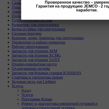
Проверенное качество – умерен
Сальники, прокладки, кольца для спецтехники
Гарантия на продукцию JEMCO - 2 год
Узлы и агрегаты для спецтехники
наработки.
Электрическая система
Подшипники, пальцы, шайбы и втулки
Гидравлическая система
Радиаторы для спецтехники
Болты и гайки для спецтехники
Силовая передача
Коронки, ножи, бокорезы для спецтехники
Управление и кабина оператора
Рабочее оборудование
Запчасти для техники SEM
Запчасти для техники XCMG
Запчасти для техники SANY
Опорно-поворотные круги
Охлаждающая система
Запчасти для буровых станков KAISHAN
Стартеры и генераторы разное
Ходовая часть для Liebherr
Услуги
Назад
Услуги
Программа Reman
Ремонт и диагностика импортной грузовой и
дорожно-строительной техники.