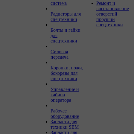
система
Ремонт и
восстановление
Радиаторы для
отверстий
спецтехники
проушин
спецтехники
Болты и гайки
для
спецтехники
Силовая
передача
Коронки, ножи,
бокорезы для
спецтехники
Управление и
кабина
оператора
Рабочее
оборудование
Запчасти для
техники SEM
Запчасти для