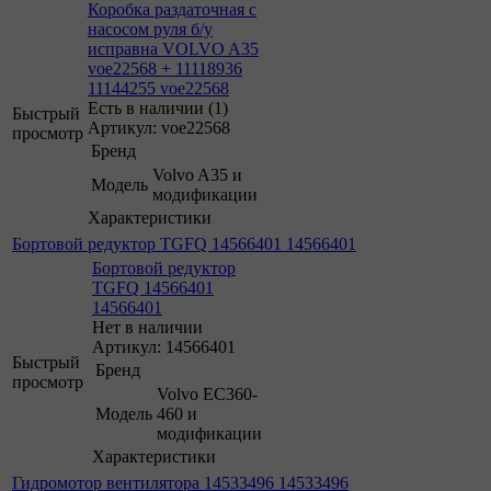
Коробка раздаточная с
насосом руля б/у
исправна VOLVO A35
voe22568 + 11118936
11144255 voe22568
Есть в наличии (1)
Быстрый
Артикул: voe22568
просмотр
Бренд
Volvo A35 и
Модель
модификации
Характеристики
Бортовой редуктор TGFQ 14566401 14566401
Бортовой редуктор
TGFQ 14566401
14566401
Нет в наличии
Артикул: 14566401
Быстрый
Бренд
просмотр
Volvo EC360-
Модель
460 и
модификации
Характеристики
Гидромотор вентилятора 14533496 14533496