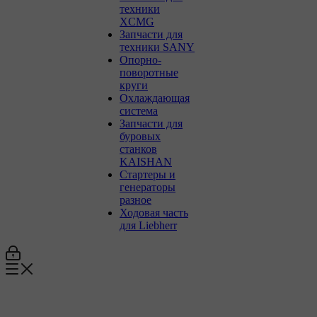
техники
XCMG
Запчасти для
техники SANY
Опорно-
поворотные
круги
Охлаждающая
система
Запчасти для
буровых
станков
KAISHAN
Стартеры и
генераторы
разное
Ходовая часть
для Liebherr