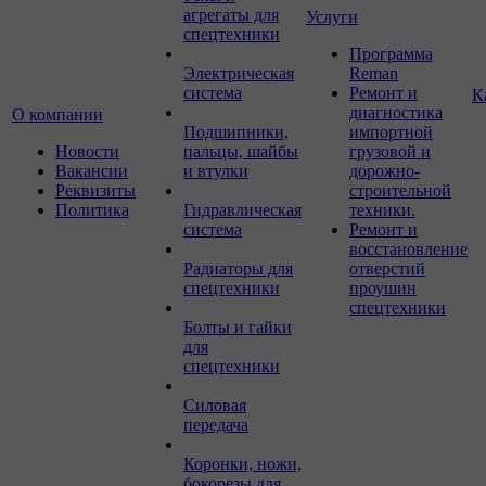
агрегаты для
Услуги
спецтехники
Программа
Электрическая
Reman
система
Ремонт и
К
диагностика
О компании
Подшипники,
импортной
Новости
пальцы, шайбы
грузовой и
Вакансии
и втулки
дорожно-
Реквизиты
строительной
Политика
Гидравлическая
техники.
система
Ремонт и
восстановление
Радиаторы для
отверстий
спецтехники
проушин
спецтехники
Болты и гайки
для
спецтехники
Силовая
передача
Коронки, ножи,
бокорезы для