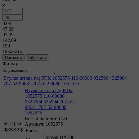
0.09
47.09
95.09
142.09
190
Показать
Сбросить
Фильтр
По умолчанию
Втулка штока г/ц RTK 1052575 110-00080 0325904 325904
707-52-90681 707-52-90680 1052575
Втулка штока г/ц RTK
1052575 110-00080
0325904 325904 707-52-
90681 707-52-90680
1052575
Есть в наличии (12)
Быстрый
Артикул: 1052575
просмотр
Бренд
Doosan DX300