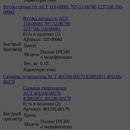
Втулка штока г/ц ACT 110-00081 707-52-90780 1237106 110-
00081
Втулка штока г/ц ACT
110-00081 707-52-90780
1237106 110-00081
Есть в наличии (2)
Артикул: 110-00081
Быстрый
Бренд
просмотр
Doosan DX340
Модель
и модификации
Вес, кг
0.18
Характеристики
Сальник гидронасоса ACT 401106-00179 K9001851 401106-
00179
Сальник гидронасоса
ACT 401106-00179
K9001851 401106-00179
Есть в наличии (2)
Артикул: 401106-00179
Быстрый
Бренд
просмотр
Doosan DX300
Модель
и модификации