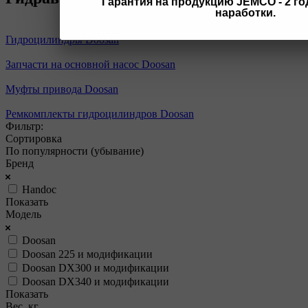
Гарантия на продукцию JEMCO - 2 год
наработки.
Гидроцилиндры Doosan
Запчасти на основной насос Doosan
Муфты привода Doosan
Ремкомплекты гидроцилиндров Doosan
Фильтр:
Сортировка
По популярности (убывание)
Бренд
Handoc
Показать
Модель
Doosan
Doosan 225 и модификации
Doosan DX300 и модификации
Doosan DX340 и модификации
Показать
Вес, кг