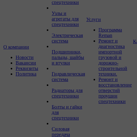
спецтехники
Узлы и
агрегаты для
Услуги
спецтехники
Программа
Электрическая
Reman
система
Ремонт и
К
диагностика
О компании
Подшипники,
импортной
Новости
пальцы, шайбы
грузовой и
Вакансии
и втулки
дорожно-
Реквизиты
строительной
Политика
Гидравлическая
техники.
система
Ремонт и
восстановление
Радиаторы для
отверстий
спецтехники
проушин
спецтехники
Болты и гайки
для
спецтехники
Силовая
передача