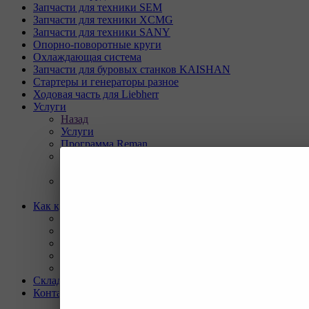
Запчасти для техники SEM
Запчасти для техники XCMG
Запчасти для техники SANY
Опорно-поворотные круги
Охлаждающая система
Запчасти для буровых станков KAISHAN
Стартеры и генераторы разное
Ходовая часть для Liebherr
Услуги
Назад
Услуги
Программа Reman
Ремонт и диагностика импортной грузовой и
дорожно-строительной техники.
Ремонт и восстановление отверстий проушин
спецтехники
Как купить
Назад
Как купить
Условия оплаты
Условия доставки
Гарантия на товар
Склады
Контакты