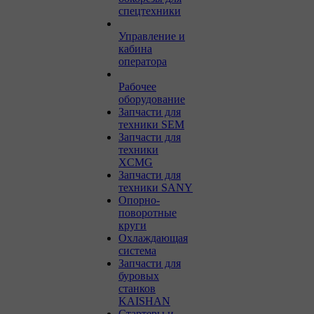
спецтехники
Управление и
кабина
оператора
Рабочее
оборудование
Запчасти для
техники SEM
Запчасти для
техники
XCMG
Запчасти для
техники SANY
Опорно-
поворотные
круги
Охлаждающая
система
Запчасти для
буровых
станков
KAISHAN
Стартеры и