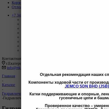
Корзина
0
Отложенные
0
+7 343 247-83-62
Назад
Телефоны
+7 343 247-83-62
С 9-20 отдел продаж ГО
+7 343 247-82-50
С 9-18 ВЗД, Бухгалтерия
+7 3462 77-41-47
С 9-18 ОП г Сургут
+7 922 126 9 000
С 9-18 ОП г Новый Уренгой
+7 932 11111 42
С 9-18 ОП г Иркутск
Заказать звонок
Контактная информация
г.Екатеринбург, ул Черняховского 86 корп 9/3
info@rtk-parts.ru
Отдельная рекомендация наших с
Главная
-
Компоненты ходовой части от производ
Каталог
JEMCO SDN BHD (JSB)
-
Гидравлическая система
Катки поддерживающие и опорные, лени
гусеничные цепи и башм
-
Гидравлическая система Doosan
Проверенное качество – умерен
Гидравлическая система Doosan