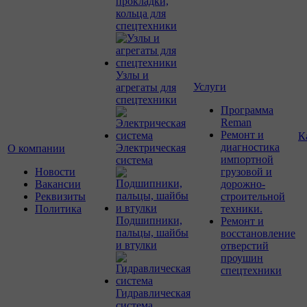
прокладки,
кольца для
спецтехники
Узлы и
Услуги
агрегаты для
спецтехники
Программа
Reman
Ремонт и
К
диагностика
Электрическая
О компании
импортной
система
Новости
грузовой и
Вакансии
дорожно-
Реквизиты
строительной
Политика
техники.
Подшипники,
Ремонт и
пальцы, шайбы
восстановление
и втулки
отверстий
проушин
спецтехники
Гидравлическая
система