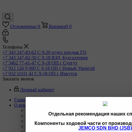
Отложенные
0
Корзина
0
0
Телефоны
+7 343 247-83-62
С 9-20 отдел продаж ГО
+7 343 247-82-50
С 9-18 ВЗД, Бухгалтерия
+7 3462 77-41-47
С 9-18 ОП г Сургут
+7 922 126 9 000
С 9-18 ОП г Новый Уренгой
+7 932 11111 42
С 9-18 ОП г Иркутск
Заказать звонок
Личный кабинет
Главная
О компании
Назад
Отдельная рекомендация наших с
О компании
Новости
Компоненты ходовой части от производ
Вакансии
JEMCO SDN BHD (JSB)
Реквизиты