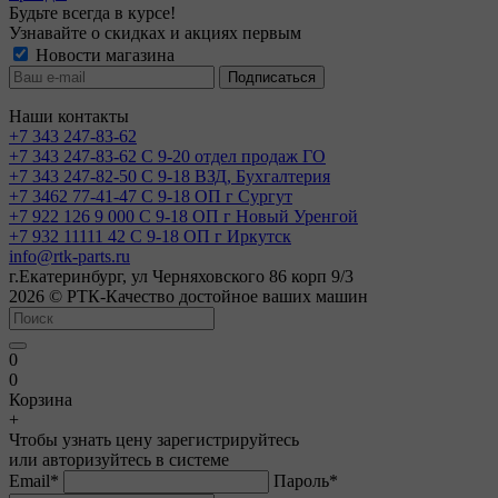
Будьте всегда в курсе!
Узнавайте о скидках и акциях первым
Новости магазина
Наши контакты
+7 343 247-83-62
+7 343 247-83-62
С 9-20 отдел продаж ГО
+7 343 247-82-50
С 9-18 ВЗД, Бухгалтерия
+7 3462 77-41-47
С 9-18 ОП г Сургут
+7 922 126 9 000
С 9-18 ОП г Новый Уренгой
+7 932 11111 42
С 9-18 ОП г Иркутск
info@rtk-parts.ru
г.Екатеринбург, ул Черняховского 86 корп 9/3
2026 © РТК-Качество достойное ваших машин
0
0
Корзина
+
Чтобы узнать цену зарегистрируйтесь
или авторизуйтесь в системе
Email
*
Пароль
*