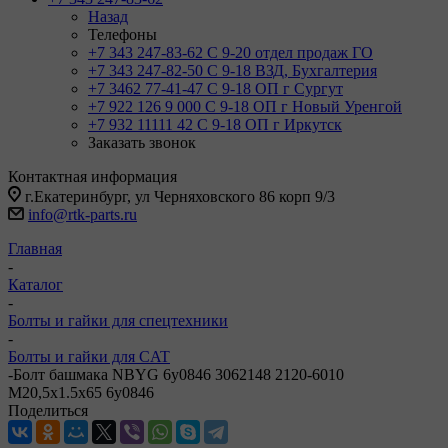
Назад
Телефоны
+7 343 247-83-62
С 9-20 отдел продаж ГО
+7 343 247-82-50
С 9-18 ВЗД, Бухгалтерия
+7 3462 77-41-47
С 9-18 ОП г Сургут
+7 922 126 9 000
С 9-18 ОП г Новый Уренгой
+7 932 11111 42
С 9-18 ОП г Иркутск
Заказать звонок
Контактная информация
г.Екатеринбург, ул Черняховского 86 корп 9/3
info@rtk-parts.ru
Главная
-
Каталог
-
Болты и гайки для спецтехники
-
Болты и гайки для CAT
-
Болт башмака NBYG 6y0846 3062148 2120-6010
M20,5x1.5x65 6y0846
Поделиться