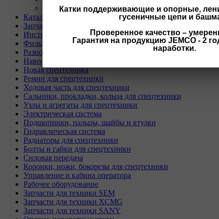
Политика
Катки поддерживающие и опорные, лени
Каталог
гусеничные цепи и башм
Запчасти для двигателей и сопутствующих систем
Проверенное качество – умерен
Инструмент и материалы для СТО
Гарантия на продукцию JEMCO - 2 год
Фильтры для спецтехники
наработки.
Разное
Навесное оборудование для экскаваторов
Новая спецтехника
Ремни для спецтехники
Ходовая часть для спецтехники
Сальники, прокладки, кольца для спецтехники
Узлы и агрегаты для спецтехники
Электрическая система
Подшипники, пальцы, шайбы и втулки
Гидравлическая система
Радиаторы для спецтехники
Болты и гайки для спецтехники
Силовая передача
Коронки, ножи, бокорезы для спецтехники
Управление и кабина оператора
Рабочее оборудование
Запчасти для техники SEM
Запчасти для техники XCMG
Запчасти для техники SANY