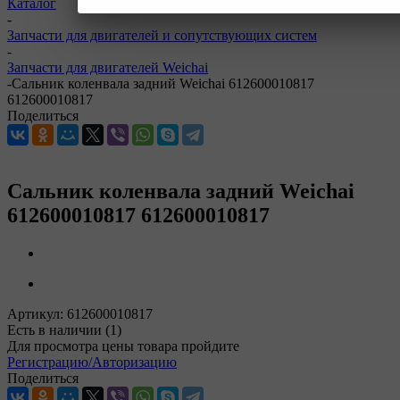
Каталог
-
Запчасти для двигателей и сопутствующих систем
-
Запчасти для двигателей Weichai
-
Сальник коленвала задний Weichai 612600010817
612600010817
Поделиться
Сальник коленвала задний Weichai
612600010817 612600010817
Артикул:
612600010817
Есть в наличии
(1)
Для просмотра цены товара пройдите
Регистрацию/Авторизацию
Поделиться