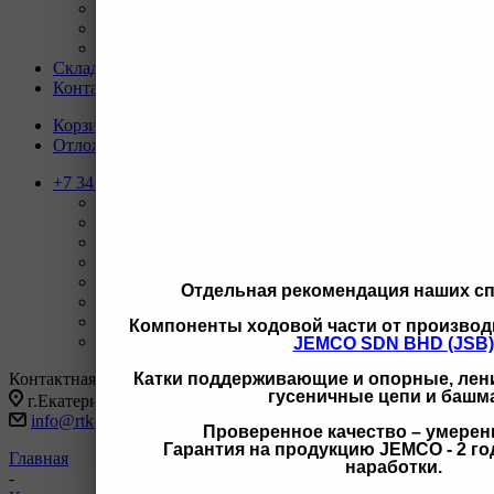
Условия оплаты
Условия доставки
Гарантия на товар
Склады
Контакты
Корзина
0
Отложенные
0
+7 343 247-83-62
Назад
Телефоны
+7 343 247-83-62
С 9-20 отдел продаж ГО
+7 343 247-82-50
С 9-18 ВЗД, Бухгалтерия
+7 3462 77-41-47
С 9-18 ОП г Сургут
Отдельная рекомендация наших с
+7 922 126 9 000
С 9-18 ОП г Новый Уренгой
+7 932 11111 42
С 9-18 ОП г Иркутск
Компоненты ходовой части от производ
Заказать звонок
JEMCO SDN BHD (JSB)
Контактная информация
Катки поддерживающие и опорные, лени
гусеничные цепи и башм
г.Екатеринбург, ул Черняховского 86 корп 9/3
info@rtk-parts.ru
Проверенное качество – умерен
Гарантия на продукцию JEMCO - 2 год
Главная
наработки.
-