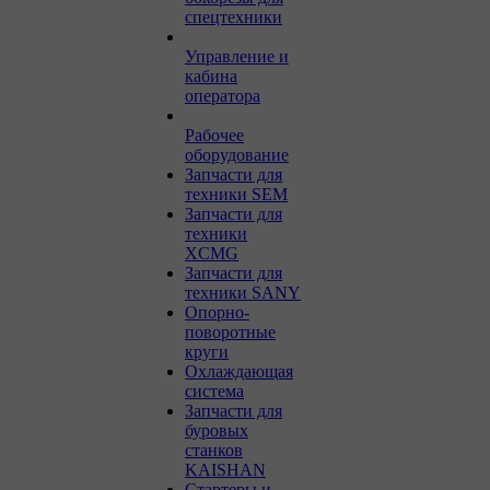
спецтехники
Управление и
кабина
оператора
Рабочее
оборудование
Запчасти для
техники SEM
Запчасти для
техники
XCMG
Запчасти для
техники SANY
Опорно-
поворотные
круги
Охлаждающая
система
Запчасти для
буровых
станков
KAISHAN
Стартеры и