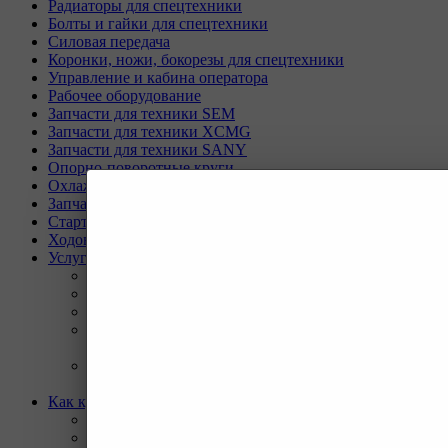
Радиаторы для спецтехники
Болты и гайки для спецтехники
Силовая передача
Коронки, ножи, бокорезы для спецтехники
Управление и кабина оператора
Рабочее оборудование
Запчасти для техники SEM
Запчасти для техники XCMG
Запчасти для техники SANY
Опорно-поворотные круги
Охлаждающая система
Запчасти для буровых станков KAISHAN
Стартеры и генераторы разное
Ходовая часть для Liebherr
Услуги
Назад
Услуги
Программа Reman
Ремонт и диагностика импортной грузовой и
дорожно-строительной техники.
Ремонт и восстановление отверстий проушин
спецтехники
Как купить
Назад
Как купить