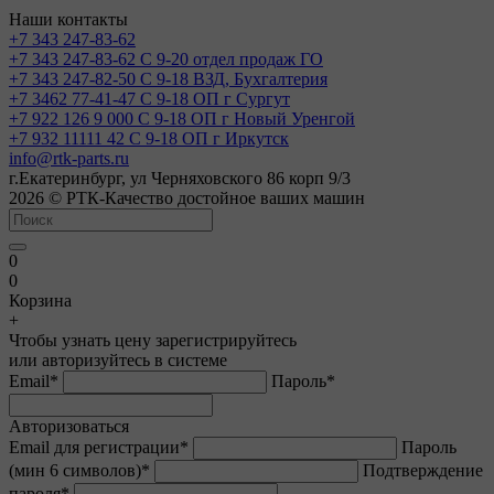
Наши контакты
+7 343 247-83-62
+7 343 247-83-62
С 9-20 отдел продаж ГО
+7 343 247-82-50
С 9-18 ВЗД, Бухгалтерия
+7 3462 77-41-47
С 9-18 ОП г Сургут
+7 922 126 9 000
С 9-18 ОП г Новый Уренгой
+7 932 11111 42
С 9-18 ОП г Иркутск
info@rtk-parts.ru
г.Екатеринбург, ул Черняховского 86 корп 9/3
2026 © РТК-Качество достойное ваших машин
0
0
Корзина
+
Чтобы узнать цену зарегистрируйтесь
или авторизуйтесь в системе
Email
*
Пароль
*
Авторизоваться
Email для регистрации
*
Пароль
(мин 6 символов)
*
Подтверждение
пароля
*