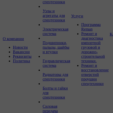
спецтехники
Узлы и
агрегаты для
Услуги
спецтехники
Программа
Электрическая
Reman
система
Ремонт и
К
диагностика
О компании
Подшипники,
импортной
Новости
пальцы, шайбы
грузовой и
Вакансии
и втулки
дорожно-
Реквизиты
строительной
Политика
Гидравлическая
техники.
система
Ремонт и
восстановление
Радиаторы для
отверстий
спецтехники
проушин
спецтехники
Болты и гайки
для
спецтехники
Силовая
передача