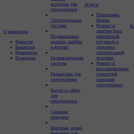
агрегаты для
Услуги
спецтехники
Программа
Электрическая
Reman
система
Ремонт и
К
диагностика
О компании
Подшипники,
импортной
Новости
пальцы, шайбы
грузовой и
Вакансии
и втулки
дорожно-
Реквизиты
строительной
Политика
Гидравлическая
техники.
система
Ремонт и
восстановление
Радиаторы для
отверстий
спецтехники
проушин
спецтехники
Болты и гайки
для
спецтехники
Силовая
передача
Коронки, ножи,
бокорезы для