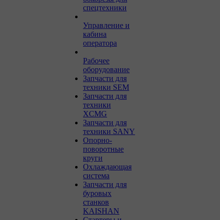
спецтехники
Управление и
кабина
оператора
Рабочее
оборудование
Запчасти для
техники SEM
Запчасти для
техники
XCMG
Запчасти для
техники SANY
Опорно-
поворотные
круги
Охлаждающая
система
Запчасти для
буровых
станков
KAISHAN
Стартеры и