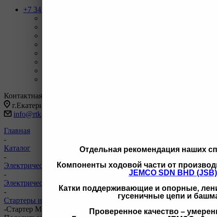
+7 343 247-83-62
Назад
Телефоны
+7 343 247-83-62
С 9-20 отдел продаж ГО
+7 343 247-82-50
С 9-18 ВЗД, Бухгалтерия
+7 3462 77-41-47
С 9-18 ОП г Сургут
+7 922 126 9 000
С 9-18 ОП г Новый Уренгой
+7 932 11111 42
С 9-18 ОП г Иркутск
Заказать звонок
Контактная информация
г.Екатеринбург, ул Черняховского 86 корп 9/3
info@rtk-parts.ru
Главная
-
Каталог
Отдельная рекомендация наших с
-
Компоненты ходовой части от производ
Электрическая система
JEMCO SDN BHD (JSB)
-
Электрическая система для CAT
Катки поддерживающие и опорные, лени
-
гусеничные цепи и башм
Стартеры и генераторы для CAT
-
Стартер MM 2724774 1252988 2724774
Проверенное качество – умерен