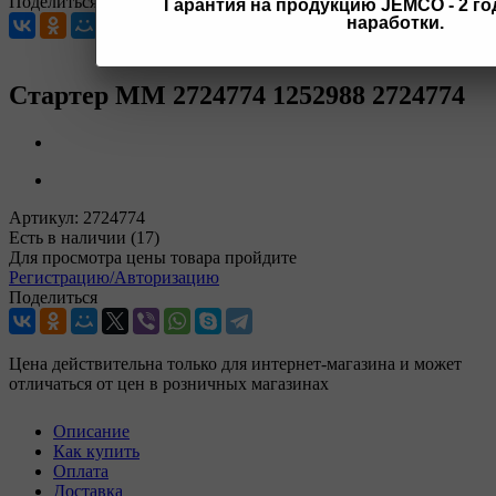
Поделиться
Гарантия на продукцию JEMCO - 2 год
наработки.
Стартер MM 2724774 1252988 2724774
Артикул:
2724774
Есть в наличии
(17)
Для просмотра цены товара пройдите
Регистрацию/Авторизацию
Поделиться
Цена действительна только для интернет-магазина и может
отличаться от цен в розничных магазинах
Описание
Как купить
Оплата
Доставка