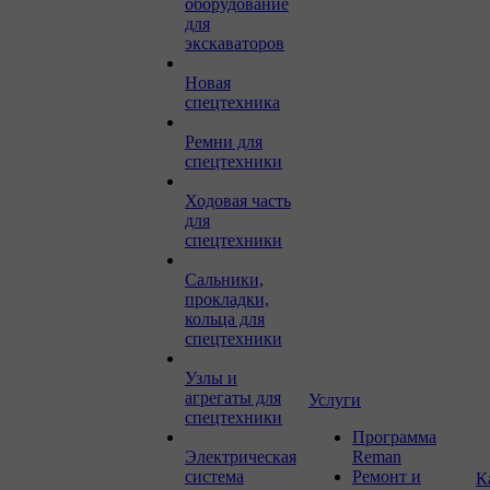
оборудование
для
экскаваторов
Новая
спецтехника
Ремни для
спецтехники
Ходовая часть
для
спецтехники
Сальники,
прокладки,
кольца для
спецтехники
Узлы и
агрегаты для
Услуги
спецтехники
Программа
Электрическая
Reman
система
Ремонт и
К