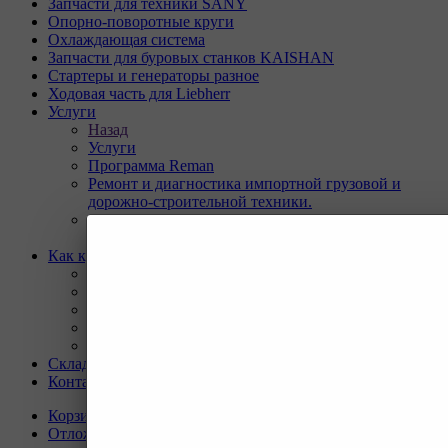
Запчасти для техники SANY
Опорно-поворотные круги
Охлаждающая система
Запчасти для буровых станков KAISHAN
Стартеры и генераторы разное
Ходовая часть для Liebherr
Услуги
Назад
Услуги
Программа Reman
Ремонт и диагностика импортной грузовой и
дорожно-строительной техники.
Ремонт и восстановление отверстий проушин
спецтехники
Как купить
Назад
Как купить
Условия оплаты
Условия доставки
Гарантия на товар
Склады
Контакты
Корзина
0
Отложенные
0