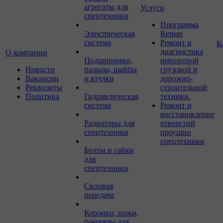
агрегаты для
Услуги
спецтехники
Программа
Электрическая
Reman
система
Ремонт и
К
диагностика
О компании
Подшипники,
импортной
Новости
пальцы, шайбы
грузовой и
Вакансии
и втулки
дорожно-
Реквизиты
строительной
Политика
Гидравлическая
техники.
система
Ремонт и
восстановление
Радиаторы для
отверстий
спецтехники
проушин
спецтехники
Болты и гайки
для
спецтехники
Силовая
передача
Коронки, ножи,
бокорезы для