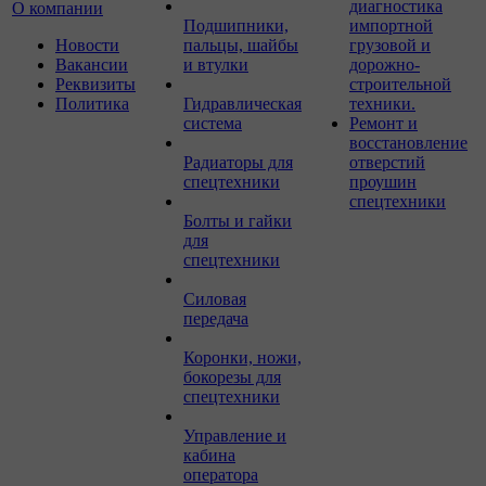
диагностика
О компании
Подшипники,
импортной
Новости
пальцы, шайбы
грузовой и
Вакансии
и втулки
дорожно-
Реквизиты
строительной
Политика
Гидравлическая
техники.
система
Ремонт и
восстановление
Радиаторы для
отверстий
спецтехники
проушин
спецтехники
Болты и гайки
для
спецтехники
Силовая
передача
Коронки, ножи,
бокорезы для
спецтехники
Управление и
кабина
оператора