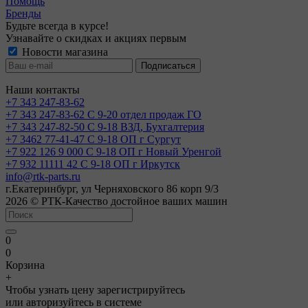
Помощь
Бренды
Будьте всегда в курсе!
Узнавайте о скидках и акциях первым
Новости магазина
Наши контакты
+7 343 247-83-62
+7 343 247-83-62
С 9-20 отдел продаж ГО
+7 343 247-82-50
С 9-18 ВЗД, Бухгалтерия
+7 3462 77-41-47
С 9-18 ОП г Сургут
+7 922 126 9 000
С 9-18 ОП г Новый Уренгой
+7 932 11111 42
С 9-18 ОП г Иркутск
info@rtk-parts.ru
г.Екатеринбург, ул Черняховского 86 корп 9/3
2026 © РТК-Качество достойное ваших машин
0
0
Корзина
+
Чтобы узнать цену зарегистрируйтесь
или авторизуйтесь в системе