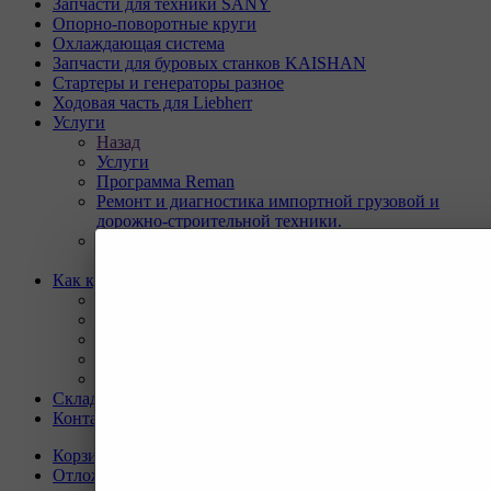
Запчасти для техники SANY
Опорно-поворотные круги
Охлаждающая система
Запчасти для буровых станков KAISHAN
Стартеры и генераторы разное
Ходовая часть для Liebherr
Услуги
Назад
Услуги
Программа Reman
Ремонт и диагностика импортной грузовой и
дорожно-строительной техники.
Ремонт и восстановление отверстий проушин
спецтехники
Как купить
Назад
Как купить
Условия оплаты
Условия доставки
Гарантия на товар
Склады
Контакты
Корзина
0
Отложенные
0