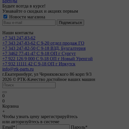
Бренды
Будьте всегда в курсе!
Узнавайте о скидках и акциях первым
Новости магазина
Наши контакты
+7 343 247-83-62
+7 343 247-83-62
С 9-20 отдел продаж ГО
+7 343 247-82-50
С 9-18 ВЗД, Бухгалтерия
+7 3462 77-41-47
С 9-18 ОП г Сургут
+7 922 126 9 000
С 9-18 ОП г Новый Уренгой
+7 932 11111 42
С 9-18 ОП г Иркутск
info@rtk-parts.ru
г.Екатеринбург, ул Черняховского 86 корп 9/3
2026 © РТК-Качество достойное ваших машин
0
0
Корзина
+
Чтобы узнать цену зарегистрируйтесь
или авторизуйтесь в системе
Email
*
Пароль
*