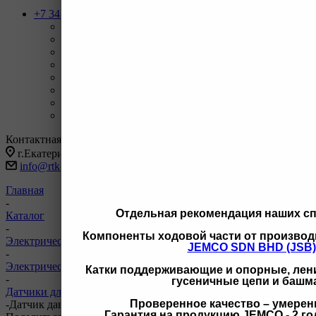
+7 343 247-83-62
Назад
Телефоны
+7 343 247-83-62
С 9-20 отдел продаж ГО
+7 343 247-82-50
С 9-18 ВЗД, Бухгалтерия
+7 3462 77-41-47
С 9-18 ОП г Сургут
+7 922 126 9 000
С 9-18 ОП г Новый Уренгой
+7 932 11111 42
С 9-18 ОП г Иркутск
Заказать звонок
Контактная информация
г.Екатеринбург, ул Черняховского 86 корп 9/3
info@rtk-parts.ru
Главная
-
Отдельная рекомендация наших с
Каталог
-
Компоненты ходовой части от производ
Электрическая система
JEMCO SDN BHD (JSB)
-
Электрическая система для Komatsu
Катки поддерживающие и опорные, лени
-
гусеничные цепи и башм
Датчики для Komatsu
Проверенное качество – умерен
-
Датчик давления гидравлики ACT 7861-93-1840 7861-93-1840
Гарантия на продукцию JEMCO - 2 год