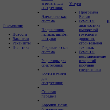
агрегаты для
Услуги
спецтехники
Программа
Электрическая
Reman
система
Ремонт и
К
диагностика
О компании
Подшипники,
импортной
Новости
пальцы, шайбы
грузовой и
Вакансии
и втулки
дорожно-
Реквизиты
строительной
Политика
Гидравлическая
техники.
система
Ремонт и
восстановление
Радиаторы для
отверстий
спецтехники
проушин
спецтехники
Болты и гайки
для
спецтехники
Силовая
передача
Коронки, ножи,
бокорезы для