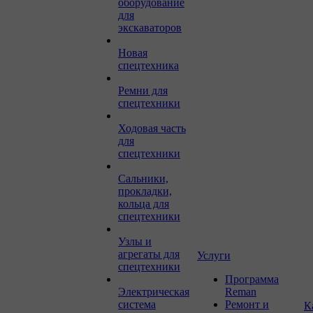
оборудование
для
экскаваторов
Новая
спецтехника
Ремни для
спецтехники
Ходовая часть
для
спецтехники
Сальники,
прокладки,
кольца для
спецтехники
Узлы и
агрегаты для
Услуги
спецтехники
Программа
Электрическая
Reman
система
Ремонт и
К