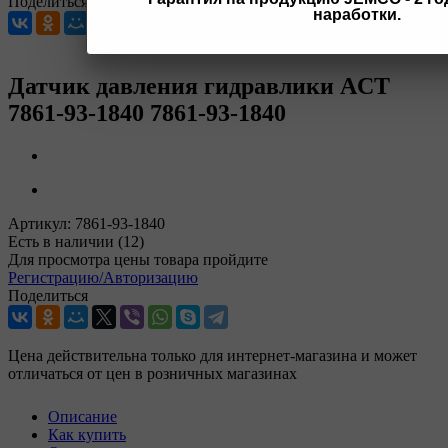
Поделиться
наработки.
Датчик давления гидравлики ACT
7861-93-1840 7861-93-1840
Артикул:
7861-93-1840
Есть в наличии
(12)
Для просмотра цены товара пройдите
Регистрацию/Авторизацию
Поделиться
Цена действительна только для интернет-магазина и может
отличаться от цен в розничных магазинах
Описание
Как купить