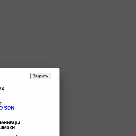
Закрыть
их
т
O SDN
 ленивцы
ашмаки