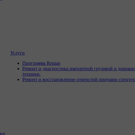
Услуги
Программа Reman
Ремонт и диагностика импортной грузовой и дорожн
техники.
Ремонт и восстановление отверстий проушин спецте
ики