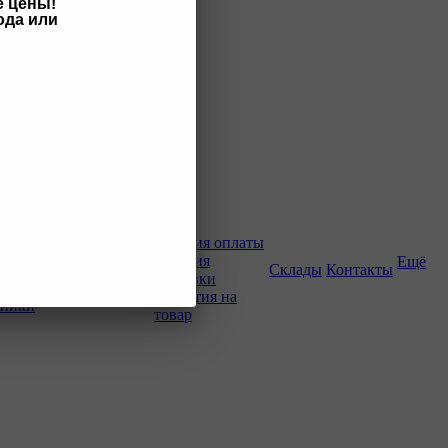
е цены!
ода или
Как купить
Условия оплаты
Условия
Ещё
о-строительной
Склады
Контакты
доставки
Гарантия на
хники
товар