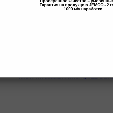
Проверенное качество – умеренны
Гарантия на продукцию JEMCO - 2 г
в
1000 м/ч наработки.
Услуги
Программа Reman
Ремонт и диагностика импортной грузовой и дорожн
техники.
Ремонт и восстановление отверстий проушин спецте