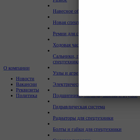
Навесное оборудование для экскаваторо
Новая спецтехника
Ремни для спецтехники
Ходовая часть для спецтехники
Сальники, прокладки, кольца для
спецтехники
О компании
Узлы и агрегаты для спецтехники
Новости
Вакансии
Электрическая система
Реквизиты
Политика
Подшипники, пальцы, шайбы и втулки
Гидравлическая система
Радиаторы для спецтехники
Болты и гайки для спецтехники