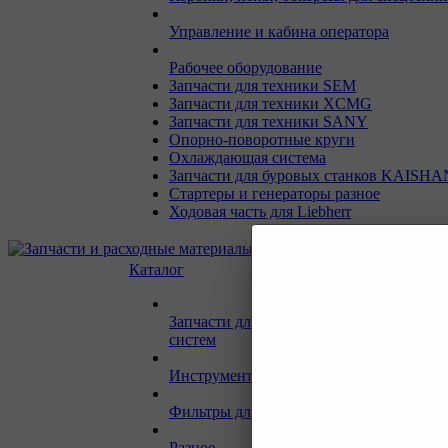
Управление и кабина оператора
Рабочее оборудование
Запчасти для техники SEM
Запчасти для техники XCMG
Запчасти для техники SANY
Опорно-поворотные круги
Охлаждающая система
Запчасти для буровых станков KAISHA
Стартеры и генераторы разное
Ходовая часть для Liebherr
Каталог
Запчасти для двигателей и сопутствую
систем
Инструмент и материалы для СТО
Фильтры для спецтехники
Разное