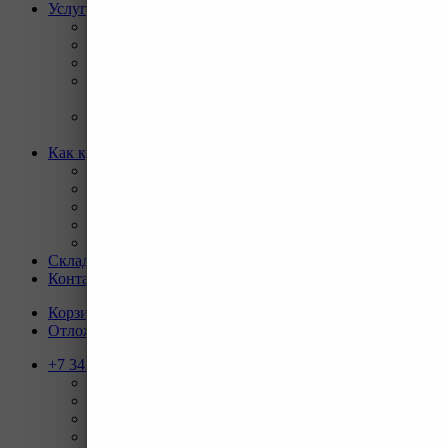
Услуги
Назад
Услуги
Программа Reman
Ремонт и диагностика импортной грузовой и
дорожно-строительной техники.
Ремонт и восстановление отверстий проушин
спецтехники
Как купить
Назад
Как купить
Условия оплаты
Условия доставки
Гарантия на товар
Склады
Контакты
Корзина
0
Отложенные
0
+7 343 247-83-62
Назад
Телефоны
+7 343 247-83-62
С 9-20 отдел продаж ГО
+7 343 247-82-50
С 9-18 ВЗД, Бухгалтерия