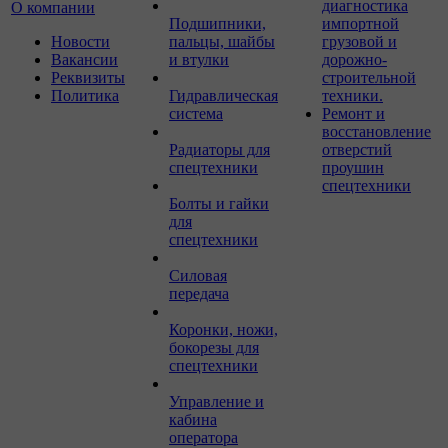
диагностика
О компании
Подшипники,
импортной
Новости
пальцы, шайбы
грузовой и
Вакансии
и втулки
дорожно-
Реквизиты
строительной
Политика
Гидравлическая
техники.
система
Ремонт и
восстановление
Радиаторы для
отверстий
спецтехники
проушин
спецтехники
Болты и гайки
для
спецтехники
Силовая
передача
Коронки, ножи,
бокорезы для
спецтехники
Управление и
кабина
оператора