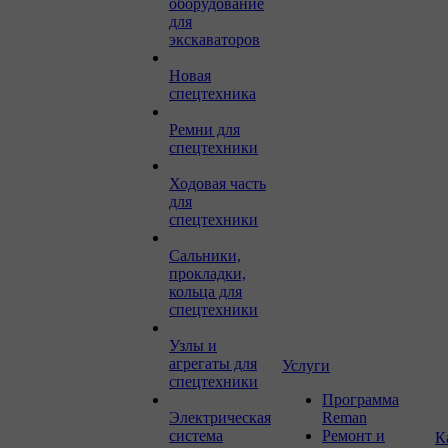
оборудование
для
экскаваторов
Новая
спецтехника
Ремни для
спецтехники
Ходовая часть
для
спецтехники
Сальники,
прокладки,
кольца для
спецтехники
Узлы и
агрегаты для
Услуги
спецтехники
Программа
Электрическая
Reman
система
Ремонт и
К