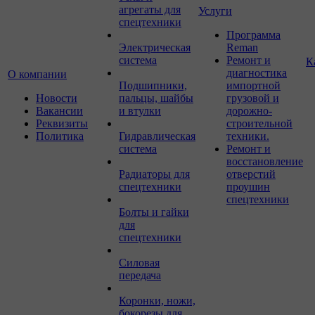
агрегаты для
Услуги
спецтехники
Программа
Электрическая
Reman
система
Ремонт и
К
диагностика
О компании
Подшипники,
импортной
Новости
пальцы, шайбы
грузовой и
Вакансии
и втулки
дорожно-
Реквизиты
строительной
Политика
Гидравлическая
техники.
система
Ремонт и
восстановление
Радиаторы для
отверстий
спецтехники
проушин
спецтехники
Болты и гайки
для
спецтехники
Силовая
передача
Коронки, ножи,
бокорезы для