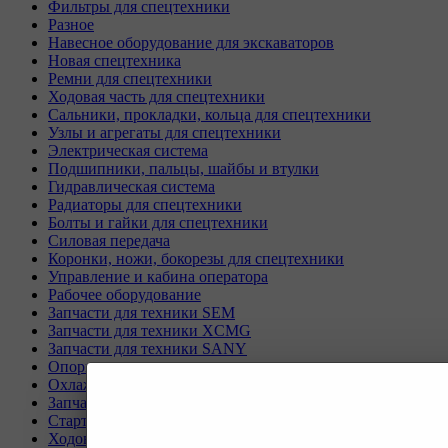
Фильтры для спецтехники
Разное
Навесное оборудование для экскаваторов
Новая спецтехника
Ремни для спецтехники
Ходовая часть для спецтехники
Сальники, прокладки, кольца для спецтехники
Узлы и агрегаты для спецтехники
Электрическая система
Подшипники, пальцы, шайбы и втулки
Гидравлическая система
Радиаторы для спецтехники
Болты и гайки для спецтехники
Силовая передача
Коронки, ножи, бокорезы для спецтехники
Управление и кабина оператора
Рабочее оборудование
Запчасти для техники SEM
Запчасти для техники XCMG
Запчасти для техники SANY
Опорно-поворотные круги
Охлаждающая система
Запчасти для буровых станков KAISHAN
Стартеры и генераторы разное
Ходовая часть для Liebherr