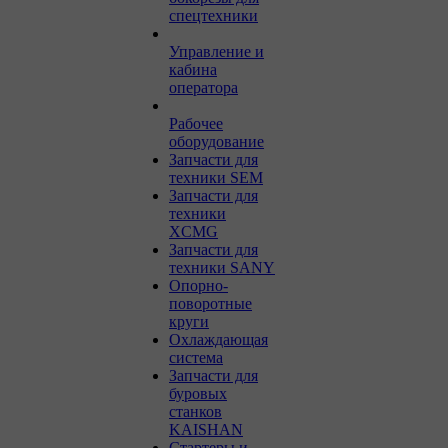
спецтехники
Управление и
кабина
оператора
Рабочее
оборудование
Запчасти для
техники SEM
Запчасти для
техники
XCMG
Запчасти для
техники SANY
Опорно-
поворотные
круги
Охлаждающая
система
Запчасти для
буровых
станков
KAISHAN
Стартеры и