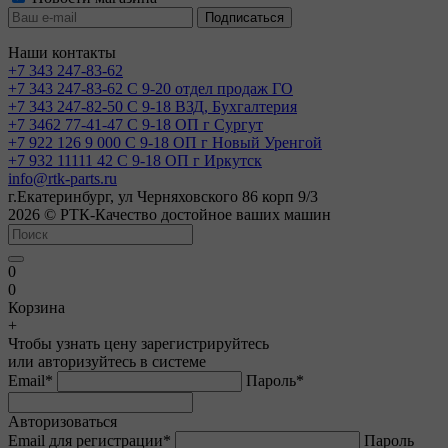
Наши контакты
+7 343 247-83-62
+7 343 247-83-62
С 9-20 отдел продаж ГО
+7 343 247-82-50
С 9-18 ВЗД, Бухгалтерия
+7 3462 77-41-47
С 9-18 ОП г Сургут
+7 922 126 9 000
С 9-18 ОП г Новый Уренгой
+7 932 11111 42
С 9-18 ОП г Иркутск
info@rtk-parts.ru
г.Екатеринбург, ул Черняховского 86 корп 9/3
2026 © РТК-Качество достойное ваших машин
0
0
Корзина
+
Чтобы узнать цену зарегистрируйтесь
или авторизуйтесь в системе
Email
*
Пароль
*
Авторизоваться
Email для регистрации
*
Пароль