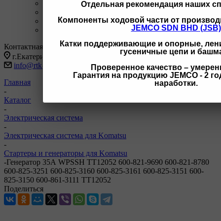
+7 3462 77-41-47
С 9-18 ОП г Сургут
Отдельная рекомендация наших с
+7 922 126 9 000
С 9-18 ОП г Новый Уренгой
Компоненты ходовой части от производ
+7 932 11111 42
С 9-18 ОП г Иркутск
JEMCO SDN BHD (JSB)
Заказать звонок
Катки поддерживающие и опорные, лени
Контактная информация
гусеничные цепи и башм
г.Екатеринбург, ул Черняховского 86 корп 9/3
info@rtk-parts.ru
Проверенное качество – умерен
Гарантия на продукцию JEMCO - 2 год
Главная
наработки.
-
Каталог
-
Электрическая система
-
Электрическая система для Komatsu
-
Стартеры и генераторы для Komatsu
-
Генератор 35А WPSSH TT12052 600-821-9690 600-821-8780
600-825-3251 600-825-3160 600-825-3161 600-825-3151 600-
825-3150 600-861-3111 TT12052
Поделиться