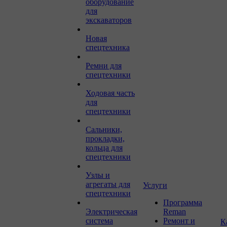
оборудование
для
экскаваторов
Новая
спецтехника
Ремни для
спецтехники
Ходовая часть
для
спецтехники
Сальники,
прокладки,
кольца для
спецтехники
Узлы и
агрегаты для
Услуги
спецтехники
Программа
Электрическая
Reman
система
Ремонт и
К