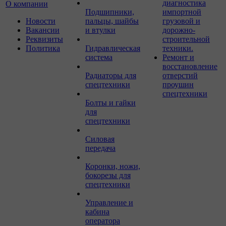
диагностика
О компании
Подшипники,
импортной
Новости
пальцы, шайбы
грузовой и
Вакансии
и втулки
дорожно-
Реквизиты
строительной
Политика
Гидравлическая
техники.
система
Ремонт и
восстановление
Радиаторы для
отверстий
спецтехники
проушин
спецтехники
Болты и гайки
для
спецтехники
Силовая
передача
Коронки, ножи,
бокорезы для
спецтехники
Управление и
кабина
оператора