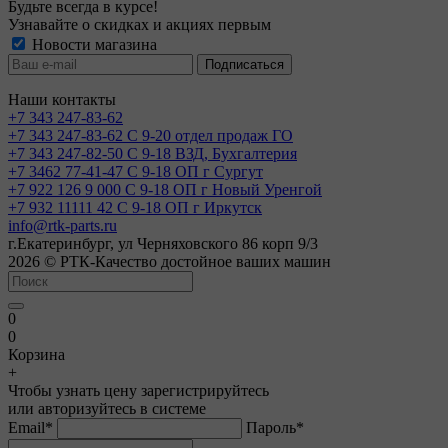
Будьте всегда в курсе!
Узнавайте о скидках и акциях первым
Новости магазина
Наши контакты
+7 343 247-83-62
+7 343 247-83-62
С 9-20 отдел продаж ГО
+7 343 247-82-50
С 9-18 ВЗД, Бухгалтерия
+7 3462 77-41-47
С 9-18 ОП г Сургут
+7 922 126 9 000
С 9-18 ОП г Новый Уренгой
+7 932 11111 42
С 9-18 ОП г Иркутск
info@rtk-parts.ru
г.Екатеринбург, ул Черняховского 86 корп 9/3
2026 © РТК-Качество достойное ваших машин
0
0
Корзина
+
Чтобы узнать цену зарегистрируйтесь
или авторизуйтесь в системе
Email
*
Пароль
*