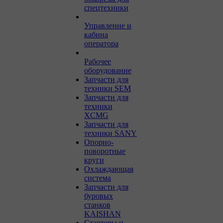
спецтехники
Управление и
кабина
оператора
Рабочее
оборудование
Запчасти для
техники SEM
Запчасти для
техники
XCMG
Запчасти для
техники SANY
Опорно-
поворотные
круги
Охлаждающая
система
Запчасти для
буровых
станков
KAISHAN
Стартеры и