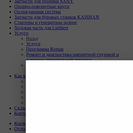
Запчасти для техники SANY
Опорно-поворотные круги
Охлаждающая система
Запчасти для буровых станков KAISHAN
Стартеры и генераторы разное
Ходовая часть для Liebherr
Услуги
Назад
Услуги
Программа Reman
Ремонт и диагностика импортной грузовой и
дорожно-строительной техники.
Ремонт и восстановление отверстий проушин
спецтехники
Как купить
Назад
Как купить
Условия оплаты
Условия доставки
Гарантия на товар
Склады
Контакты
Корзина
0
Отложенные
0