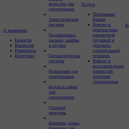
агрегаты для
Услуги
спецтехники
Программа
Электрическая
Reman
система
Ремонт и
К
диагностика
О компании
Подшипники,
импортной
Новости
пальцы, шайбы
грузовой и
Вакансии
и втулки
дорожно-
Реквизиты
строительной
Политика
Гидравлическая
техники.
система
Ремонт и
восстановление
Радиаторы для
отверстий
спецтехники
проушин
спецтехники
Болты и гайки
для
спецтехники
Силовая
передача
Коронки, ножи,
бокорезы для