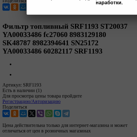
Поделиться
наработки.
Фильтр топливный SRF1193 ST20037
YA00033486 fc27060 8983129180
SK48787 8982394641 SN25172
YA00033486 60282117 SRF1193
Артикул:
SRF1193
Есть в наличии
(1)
Для просмотра цены товара пройдите
Регистрацию/Авторизацию
Поделиться
Цена действительна только для интернет-магазина и может
отличаться от цен в розничных магазинах