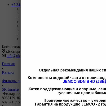
+7 343 247-83-62
Назад
Телефоны
+7 343 247-83-62
С 9-20 отдел продаж ГО
+7 343 247-82-50
С 9-18 ВЗД, Бухгалтерия
+7 3462 77-41-47
С 9-18 ОП г Сургут
+7 922 126 9 000
С 9-18 ОП г Новый Уренгой
+7 932 11111 42
С 9-18 ОП г Иркутск
Заказать звонок
Контактная информация
г.Екатеринбург, ул Черняховского 86 корп 9/3
info@rtk-parts.ru
Главная
-
Отдельная рекомендация наших с
Каталог
-
Компоненты ходовой части от производ
Фильтры для спецтехники
JEMCO SDN BHD (JSB)
-
Катки поддерживающие и опорные, лени
SR фильтр
гусеничные цепи и башм
-
Фильтр топливный SRF1193 ST20037 YA00033486 fc27060
8983129180 SK48787 8982394641 SN25172 YA00033486
Проверенное качество – умерен
60282117 SRF1193
Гарантия на продукцию JEMCO - 2 год