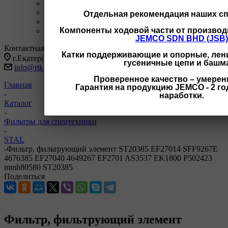
+7 3462 77-41-47
С 9-18 ОП г Сургут
+7 922 126 9 000
С 9-18 ОП г Новый Уренгой
Отдельная рекомендация наших с
+7 932 11111 42
С 9-18 ОП г Иркутск
Компоненты ходовой части от производ
Заказать звонок
JEMCO SDN BHD (JSB)
Контактная информация
Катки поддерживающие и опорные, лени
г.Екатеринбург, ул Черняховского 86 корп 9/3
гусеничные цепи и башм
info@rtk-parts.ru
Проверенное качество – умерен
Главная
Гарантия на продукцию JEMCO - 2 год
-
наработки.
Каталог
-
Фильтры для спецтехники
-
STAL
-
Фильтр, фильтрующий элемент ST20385 EF27014 SFF9267E
4676385 EF27040 4649267 EF2701 AS3537 EK1800 P502423
mmh80580 ST20385
Поделиться
Фильтр, фильтрующий элемент