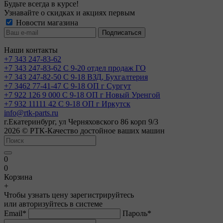
Будьте всегда в курсе!
Узнавайте о скидках и акциях первым
Новости магазина
Наши контакты
+7 343 247-83-62
+7 343 247-83-62
С 9-20 отдел продаж ГО
+7 343 247-82-50
С 9-18 ВЗД, Бухгалтерия
+7 3462 77-41-47
С 9-18 ОП г Сургут
+7 922 126 9 000
С 9-18 ОП г Новый Уренгой
+7 932 11111 42
С 9-18 ОП г Иркутск
info@rtk-parts.ru
г.Екатеринбург, ул Черняховского 86 корп 9/3
2026 © РТК-Качество достойное ваших машин
0
0
Корзина
+
Чтобы узнать цену зарегистрируйтесь
или авторизуйтесь в системе
Email
*
Пароль
*