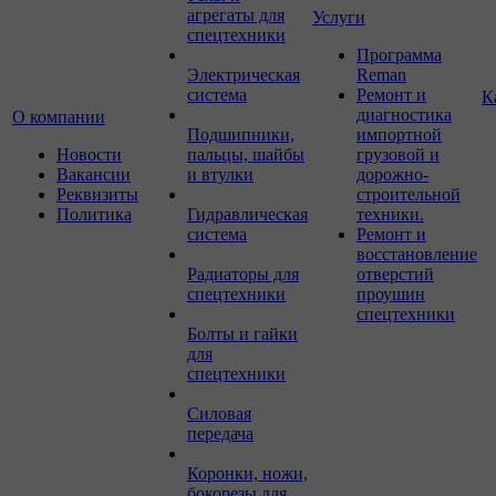
агрегаты для
Услуги
спецтехники
Программа
Электрическая
Reman
система
Ремонт и
К
диагностика
О компании
Подшипники,
импортной
Новости
пальцы, шайбы
грузовой и
Вакансии
и втулки
дорожно-
Реквизиты
строительной
Политика
Гидравлическая
техники.
система
Ремонт и
восстановление
Радиаторы для
отверстий
спецтехники
проушин
спецтехники
Болты и гайки
для
спецтехники
Силовая
передача
Коронки, ножи,
бокорезы для