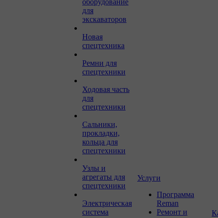
оборудование
для
экскаваторов
Новая
спецтехника
Ремни для
спецтехники
Ходовая часть
для
спецтехники
Сальники,
прокладки,
кольца для
спецтехники
Узлы и
агрегаты для
Услуги
спецтехники
Программа
Электрическая
Reman
система
Ремонт и
К