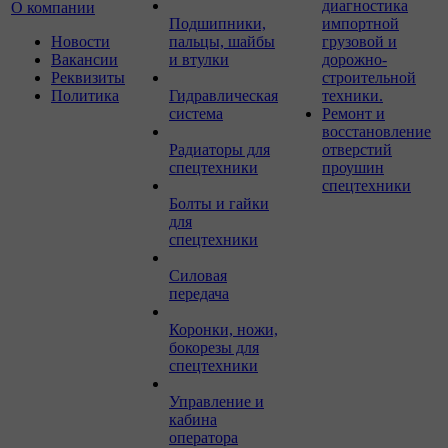
диагностика
О компании
Подшипники,
импортной
Новости
пальцы, шайбы
грузовой и
Вакансии
и втулки
дорожно-
Реквизиты
строительной
Политика
Гидравлическая
техники.
система
Ремонт и
восстановление
Радиаторы для
отверстий
спецтехники
проушин
спецтехники
Болты и гайки
для
спецтехники
Силовая
передача
Коронки, ножи,
бокорезы для
спецтехники
Управление и
кабина
оператора