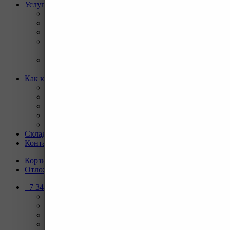
Услуги
Назад
Услуги
Программа Reman
Ремонт и диагностика импортной грузовой и
дорожно-строительной техники.
Ремонт и восстановление отверстий проушин
спецтехники
Как купить
Назад
Как купить
Условия оплаты
Условия доставки
Гарантия на товар
Склады
Контакты
Корзина
0
Отложенные
0
+7 343 247-83-62
Назад
Телефоны
+7 343 247-83-62
С 9-20 отдел продаж ГО
+7 343 247-82-50
С 9-18 ВЗД, Бухгалтерия