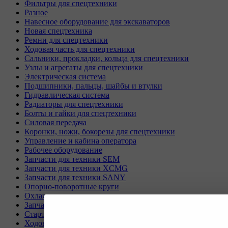
Фильтры для спецтехники
Разное
Навесное оборудование для экскаваторов
Новая спецтехника
Ремни для спецтехники
Ходовая часть для спецтехники
Сальники, прокладки, кольца для спецтехники
Узлы и агрегаты для спецтехники
Электрическая система
Подшипники, пальцы, шайбы и втулки
Гидравлическая система
Радиаторы для спецтехники
Болты и гайки для спецтехники
Силовая передача
Коронки, ножи, бокорезы для спецтехники
Управление и кабина оператора
Рабочее оборудование
Запчасти для техники SEM
Запчасти для техники XCMG
Запчасти для техники SANY
Опорно-поворотные круги
Охлаждающая система
Запчасти для буровых станков KAISHAN
Стартеры и генераторы разное
Ходовая часть для Liebherr