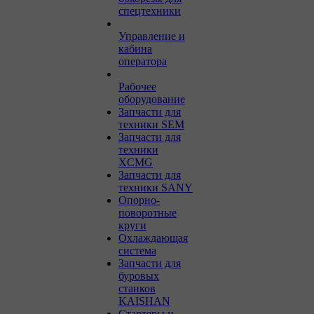
спецтехники
Управление и
кабина
оператора
Рабочее
оборудование
Запчасти для
техники SEM
Запчасти для
техники
XCMG
Запчасти для
техники SANY
Опорно-
поворотные
круги
Охлаждающая
система
Запчасти для
буровых
станков
KAISHAN
Стартеры и