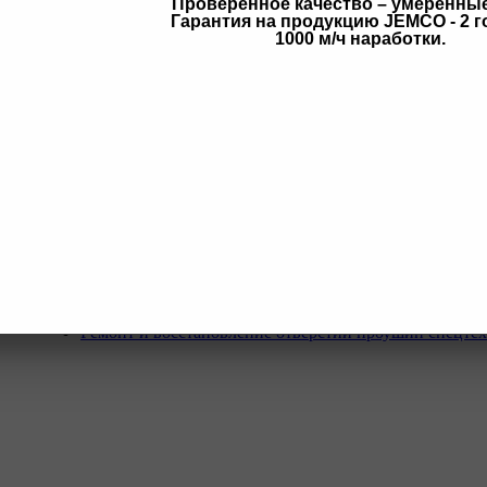
Проверенное качество – умеренны
Гарантия на продукцию JEMCO - 2 г
в
1000 м/ч наработки.
Услуги
Программа Reman
Ремонт и диагностика импортной грузовой и дорожн
техники.
Ремонт и восстановление отверстий проушин спецте