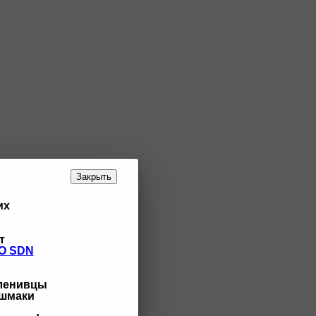
Закрыть
их
т
O SDN
 ленивцы
ашмаки