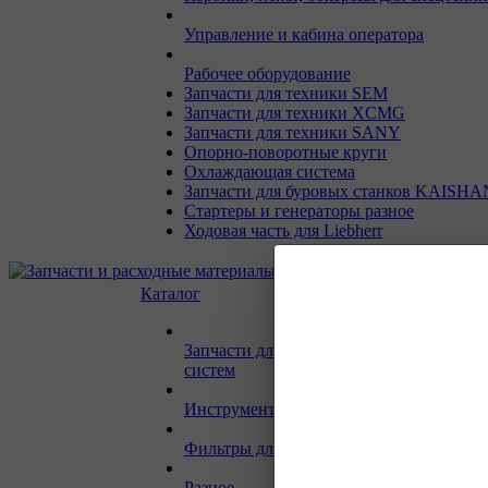
Управление и кабина оператора
Рабочее оборудование
Запчасти для техники SEM
Запчасти для техники XCMG
Запчасти для техники SANY
Опорно-поворотные круги
Охлаждающая система
Запчасти для буровых станков KAISHA
Стартеры и генераторы разное
Ходовая часть для Liebherr
Каталог
Запчасти для двигателей и сопутствую
систем
Инструмент и материалы для СТО
Фильтры для спецтехники
Разное