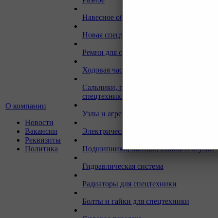
Навесное оборудование для экскаваторо
Новая спецтехника
Ремни для спецтехники
Ходовая часть для спецтехники
Сальники, прокладки, кольца для
спецтехники
О компании
Узлы и агрегаты для спецтехники
Новости
Вакансии
Электрическая система
Реквизиты
Политика
Подшипники, пальцы, шайбы и втулки
Гидравлическая система
Радиаторы для спецтехники
Болты и гайки для спецтехники