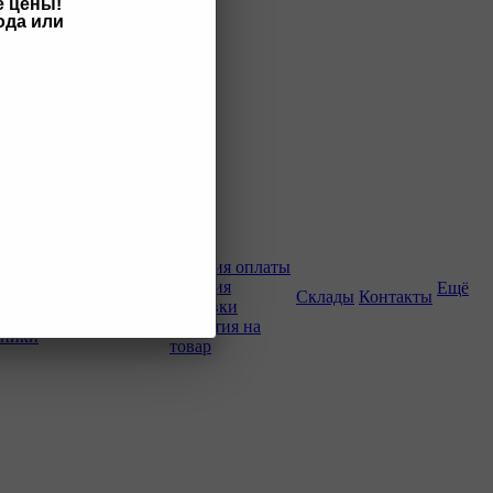
е цены!
ода или
Как купить
Условия оплаты
Условия
Ещё
о-строительной
Склады
Контакты
доставки
Гарантия на
хники
товар