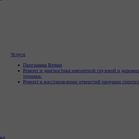
Услуги
Программа Reman
Ремонт и диагностика импортной грузовой и дорожн
техники.
Ремонт и восстановление отверстий проушин спецте
ики