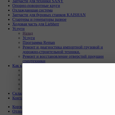
Запчасти для техники SANY
Опорно-поворотные круги
Охлаждающая система
Запчасти для буровых станков KAISHAN
Стартеры и генераторы разное
Ходовая часть для Liebherr
Услуги
Назад
Услуги
Программа Reman
Ремонт и диагностика импортной грузовой и
дорожно-строительной техники.
Ремонт и восстановление отверстий проушин
спецтехники
Как купить
Назад
Как купить
Условия оплаты
Условия доставки
Гарантия на товар
Склады
Контакты
Корзина
0
Отложенные
0