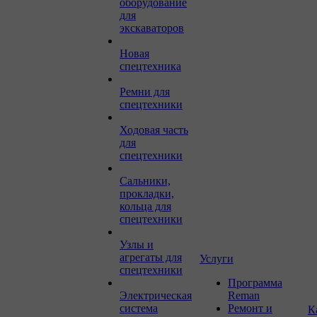
оборудование
для
экскаваторов
Новая
спецтехника
Ремни для
спецтехники
Ходовая часть
для
спецтехники
Сальники,
прокладки,
кольца для
спецтехники
Узлы и
агрегаты для
Услуги
спецтехники
Программа
Электрическая
Reman
система
Ремонт и
К