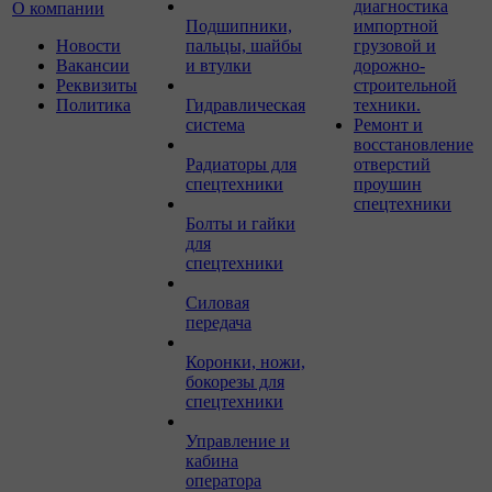
диагностика
О компании
Подшипники,
импортной
Новости
пальцы, шайбы
грузовой и
Вакансии
и втулки
дорожно-
Реквизиты
строительной
Политика
Гидравлическая
техники.
система
Ремонт и
восстановление
Радиаторы для
отверстий
спецтехники
проушин
спецтехники
Болты и гайки
для
спецтехники
Силовая
передача
Коронки, ножи,
бокорезы для
спецтехники
Управление и
кабина
оператора