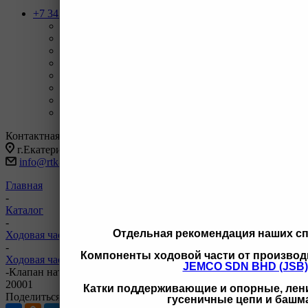
+7 343 247-83-62
Назад
Телефоны
+7 343 247-83-62
С 9-20 отдел продаж ГО
+7 343 247-82-50
С 9-18 ВЗД, Бухгалтерия
+7 3462 77-41-47
С 9-18 ОП г Сургут
+7 922 126 9 000
С 9-18 ОП г Новый Уренгой
+7 932 11111 42
С 9-18 ОП г Иркутск
Заказать звонок
Контактная информация
г.Екатеринбург, ул Черняховского 86 корп 9/3
info@rtk-parts.ru
Главная
-
Каталог
-
Отдельная рекомендация наших с
Ходовая часть для спецтехники
-
Компоненты ходовой части от производ
Ходовая часть для Komatsu
JEMCO SDN BHD (JSB)
-
Клапан натяжителя OTTO 07959-20001 07959-20000 07959-
20001
Катки поддерживающие и опорные, лени
Поделиться
гусеничные цепи и башм