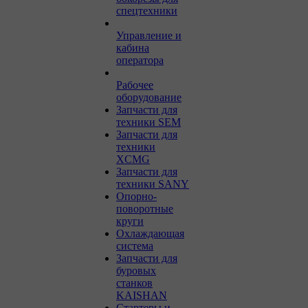
спецтехники
Управление и
кабина
оператора
Рабочее
оборудование
Запчасти для
техники SEM
Запчасти для
техники
XCMG
Запчасти для
техники SANY
Опорно-
поворотные
круги
Охлаждающая
система
Запчасти для
буровых
станков
KAISHAN
Стартеры и