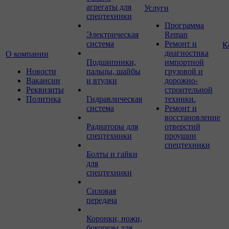
агрегаты для
Услуги
спецтехники
Программа
Электрическая
Reman
система
Ремонт и
К
диагностика
О компании
Подшипники,
импортной
Новости
пальцы, шайбы
грузовой и
Вакансии
и втулки
дорожно-
Реквизиты
строительной
Политика
Гидравлическая
техники.
система
Ремонт и
восстановление
Радиаторы для
отверстий
спецтехники
проушин
спецтехники
Болты и гайки
для
спецтехники
Силовая
передача
Коронки, ножи,
бокорезы для