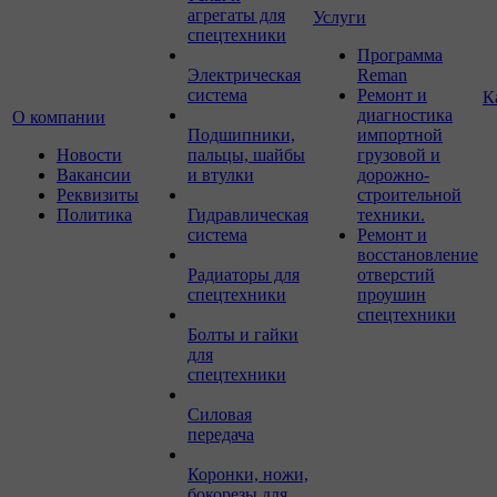
агрегаты для
Услуги
спецтехники
Программа
Электрическая
Reman
система
Ремонт и
К
диагностика
О компании
Подшипники,
импортной
Новости
пальцы, шайбы
грузовой и
Вакансии
и втулки
дорожно-
Реквизиты
строительной
Политика
Гидравлическая
техники.
система
Ремонт и
восстановление
Радиаторы для
отверстий
спецтехники
проушин
спецтехники
Болты и гайки
для
спецтехники
Силовая
передача
Коронки, ножи,
бокорезы для