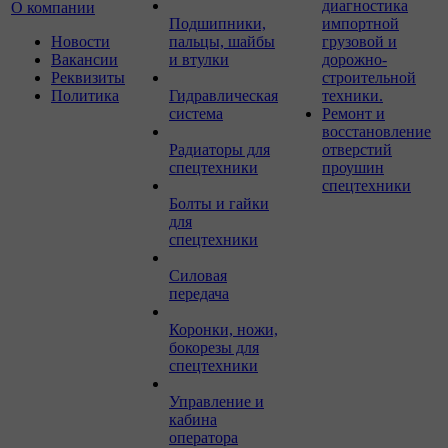
диагностика
О компании
Подшипники,
импортной
Новости
пальцы, шайбы
грузовой и
Вакансии
и втулки
дорожно-
Реквизиты
строительной
Политика
Гидравлическая
техники.
система
Ремонт и
восстановление
Радиаторы для
отверстий
спецтехники
проушин
спецтехники
Болты и гайки
для
спецтехники
Силовая
передача
Коронки, ножи,
бокорезы для
спецтехники
Управление и
кабина
оператора