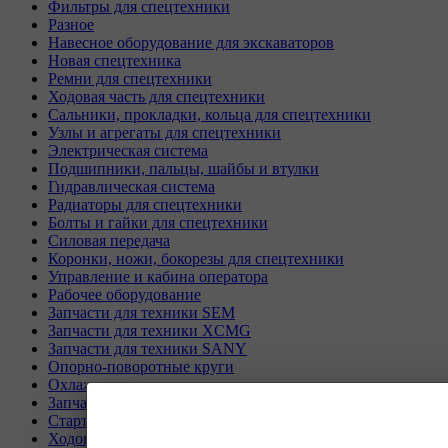
Фильтры для спецтехники
Разное
Навесное оборудование для экскаваторов
Новая спецтехника
Ремни для спецтехники
Ходовая часть для спецтехники
Сальники, прокладки, кольца для спецтехники
Узлы и агрегаты для спецтехники
Электрическая система
Подшипники, пальцы, шайбы и втулки
Гидравлическая система
Радиаторы для спецтехники
Болты и гайки для спецтехники
Силовая передача
Коронки, ножи, бокорезы для спецтехники
Управление и кабина оператора
Рабочее оборудование
Запчасти для техники SEM
Запчасти для техники XCMG
Запчасти для техники SANY
Опорно-поворотные круги
Охлаждающая система
Запчасти для буровых станков KAISHAN
Стартеры и генераторы разное
Ходовая часть для Liebherr