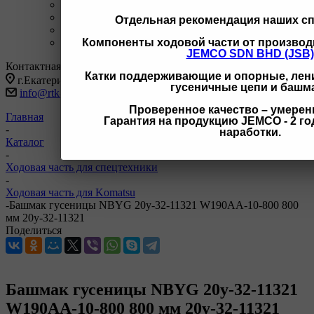
+7 3462 77-41-47
С 9-18 ОП г Сургут
+7 922 126 9 000
С 9-18 ОП г Новый Уренгой
Отдельная рекомендация наших с
+7 932 11111 42
С 9-18 ОП г Иркутск
Заказать звонок
Компоненты ходовой части от производ
JEMCO SDN BHD (JSB)
Контактная информация
Катки поддерживающие и опорные, лени
г.Екатеринбург, ул Черняховского 86 корп 9/3
гусеничные цепи и башм
info@rtk-parts.ru
Проверенное качество – умерен
Главная
Гарантия на продукцию JEMCO - 2 год
-
наработки.
Каталог
-
Ходовая часть для спецтехники
-
Ходовая часть для Komatsu
-
Башмак гусеницы NBYG 20y-32-11321 W190AA-10-800 800
мм 20y-32-11321
Поделиться
Башмак гусеницы NBYG 20y-32-11321
W190AA-10-800 800 мм 20y-32-11321