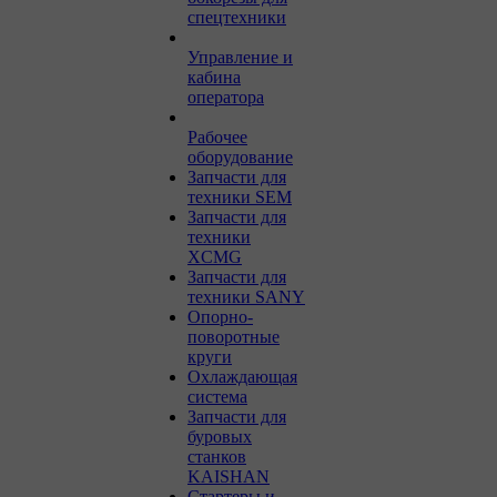
спецтехники
Управление и
кабина
оператора
Рабочее
оборудование
Запчасти для
техники SEM
Запчасти для
техники
XCMG
Запчасти для
техники SANY
Опорно-
поворотные
круги
Охлаждающая
система
Запчасти для
буровых
станков
KAISHAN
Стартеры и