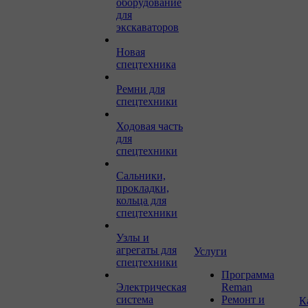
оборудование
для
экскаваторов
Новая
спецтехника
Ремни для
спецтехники
Ходовая часть
для
спецтехники
Сальники,
прокладки,
кольца для
спецтехники
Узлы и
агрегаты для
Услуги
спецтехники
Программа
Электрическая
Reman
система
Ремонт и
К