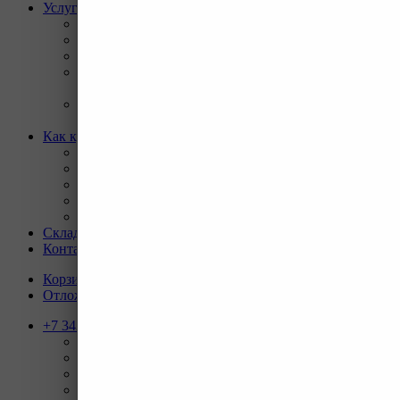
Услуги
Назад
Услуги
Программа Reman
Ремонт и диагностика импортной грузовой и
дорожно-строительной техники.
Ремонт и восстановление отверстий проушин
спецтехники
Как купить
Назад
Как купить
Условия оплаты
Условия доставки
Гарантия на товар
Склады
Контакты
Корзина
0
Отложенные
0
+7 343 247-83-62
Назад
Телефоны
+7 343 247-83-62
С 9-20 отдел продаж ГО
+7 343 247-82-50
С 9-18 ВЗД, Бухгалтерия