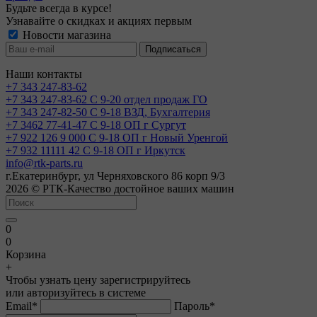
Будьте всегда в курсе!
Узнавайте о скидках и акциях первым
Новости магазина
Наши контакты
+7 343 247-83-62
+7 343 247-83-62
С 9-20 отдел продаж ГО
+7 343 247-82-50
С 9-18 ВЗД, Бухгалтерия
+7 3462 77-41-47
С 9-18 ОП г Сургут
+7 922 126 9 000
С 9-18 ОП г Новый Уренгой
+7 932 11111 42
С 9-18 ОП г Иркутск
info@rtk-parts.ru
г.Екатеринбург, ул Черняховского 86 корп 9/3
2026 © РТК-Качество достойное ваших машин
0
0
Корзина
+
Чтобы узнать цену зарегистрируйтесь
или авторизуйтесь в системе
Email
*
Пароль
*