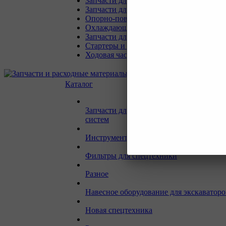
Запчасти для техники XCMG
Запчасти для техники SANY
Опорно-поворотные круги
Охлаждающая система
Запчасти для буровых станков KAISHA
Стартеры и генераторы разное
Ходовая часть для Liebherr
Каталог
Запчасти для двигателей и сопутствую
систем
Инструмент и материалы для СТО
Фильтры для спецтехники
Разное
Навесное оборудование для экскаваторо
Новая спецтехника