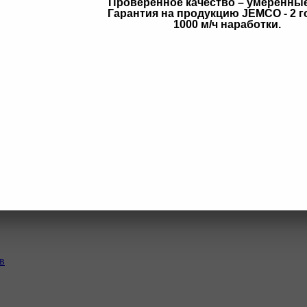
Проверенное качество – умеренны
Гарантия на продукцию JEMCO - 2 г
1000 м/ч наработки.
N
щих
в