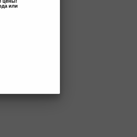
е цены!
ода или