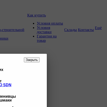
Как купить
Условия оплаты
Условия
Ещё
о-строительной
Склады
Контакты
доставки
Гарантия на
хники
товар
Закрыть
их
т
O SDN
 ленивцы
ашмаки