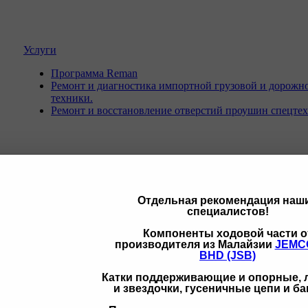
Услуги
Программа Reman
Ремонт и диагностика импортной грузовой и дорожн
техники.
Ремонт и восстановление отверстий проушин спецте
Отдельная рекомендация наш
специалистов!
Компоненты ходовой части о
ики
производителя из Малайзии
JEMC
BHD (JSB)
Катки поддерживающие и опорные,
и звездочки, гусеничные цепи и б