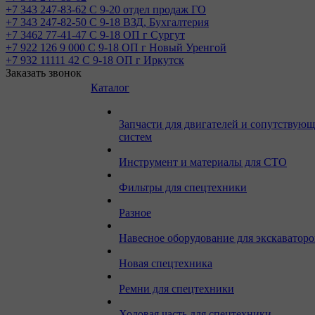
+7 343 247-83-62
С 9-20 отдел продаж ГО
+7 343 247-82-50
С 9-18 ВЗД, Бухгалтерия
+7 3462 77-41-47
С 9-18 ОП г Сургут
+7 922 126 9 000
С 9-18 ОП г Новый Уренгой
+7 932 11111 42
С 9-18 ОП г Иркутск
Заказать звонок
Каталог
Запчасти для двигателей и сопутствую
систем
Инструмент и материалы для СТО
Фильтры для спецтехники
Разное
Навесное оборудование для экскаваторо
Новая спецтехника
Ремни для спецтехники
Ходовая часть для спецтехники