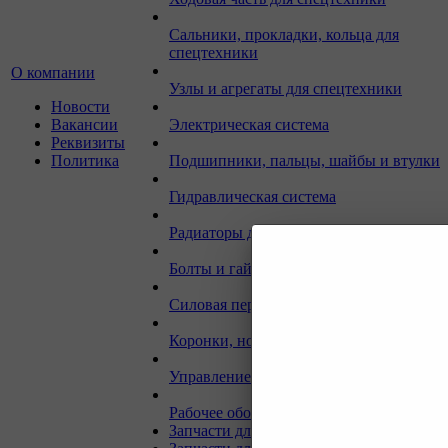
Сальники, прокладки, кольца для
спецтехники
О компании
Узлы и агрегаты для спецтехники
Новости
Вакансии
Электрическая система
Реквизиты
Политика
Подшипники, пальцы, шайбы и втулки
Гидравлическая система
Радиаторы для спецтехники
Болты и гайки для спецтехники
Силовая передача
Коронки, ножи, бокорезы для спецтехн
Управление и кабина оператора
Рабочее оборудование
Запчасти для техники SEM