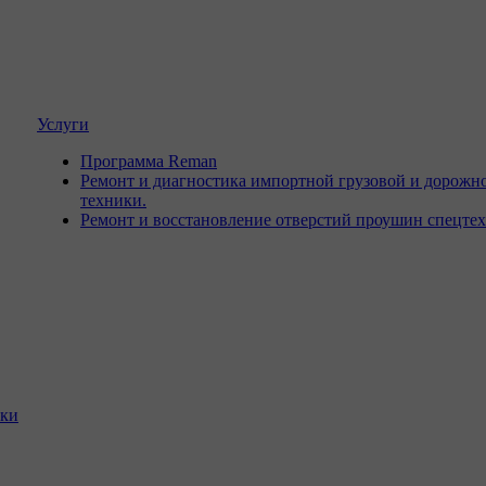
Услуги
Программа Reman
Ремонт и диагностика импортной грузовой и дорожн
техники.
Ремонт и восстановление отверстий проушин спецте
ики