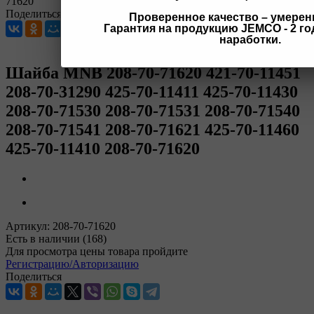
71620
Поделиться
Проверенное качество – умерен
Гарантия на продукцию JEMCO - 2 год
наработки.
Шайба MNB 208-70-71620 421-70-11451
208-70-31290 425-70-11411 425-70-11430
208-70-71530 208-70-71531 208-70-71540
208-70-71541 208-70-71621 425-70-11460
425-70-11410 208-70-71620
Артикул:
208-70-71620
Есть в наличии
(168)
Для просмотра цены товара пройдите
Регистрацию/Авторизацию
Поделиться