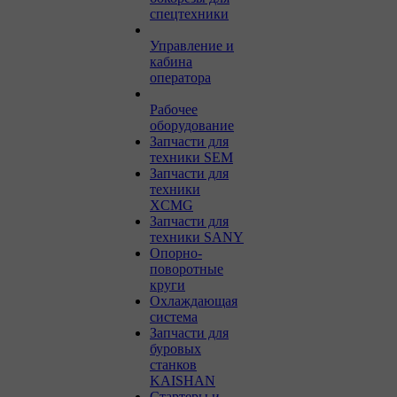
спецтехники
Управление и
кабина
оператора
Рабочее
оборудование
Запчасти для
техники SEM
Запчасти для
техники
XCMG
Запчасти для
техники SANY
Опорно-
поворотные
круги
Охлаждающая
система
Запчасти для
буровых
станков
KAISHAN
Стартеры и