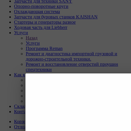
Запчасти для техники SANY
Опорно-поворотные круги
Охлаждающая система
Запчасти для буровых станков KAISHAN
Стартеры и генераторы разное
Ходовая часть для Liebherr
Услуги
Назад
Услуги
Программа Reman
Ремонт и диагностика импортной грузовой и
дорожно-строительной техники.
Ремонт и восстановление отверстий проушин
спецтехники
Как купить
Назад
Как купить
Условия оплаты
Условия доставки
Гарантия на товар
Склады
Контакты
Корзина
0
Отложенные
0