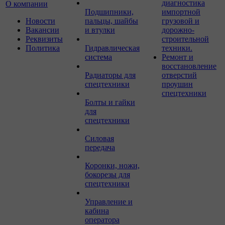
диагностика
О компании
Подшипники,
импортной
Новости
пальцы, шайбы
грузовой и
Вакансии
и втулки
дорожно-
Реквизиты
строительной
Политика
Гидравлическая
техники.
система
Ремонт и
восстановление
Радиаторы для
отверстий
спецтехники
проушин
спецтехники
Болты и гайки
для
спецтехники
Силовая
передача
Коронки, ножи,
бокорезы для
спецтехники
Управление и
кабина
оператора