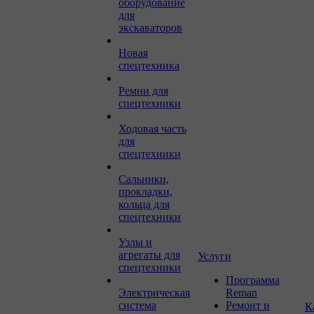
оборудование
для
экскаваторов
Новая
спецтехника
Ремни для
спецтехники
Ходовая часть
для
спецтехники
Сальники,
прокладки,
кольца для
спецтехники
Узлы и
агрегаты для
Услуги
спецтехники
Программа
Электрическая
Reman
система
Ремонт и
К