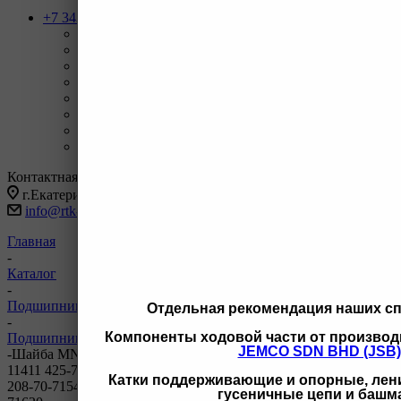
+7 343 247-83-62
Назад
Телефоны
+7 343 247-83-62
С 9-20 отдел продаж ГО
+7 343 247-82-50
С 9-18 ВЗД, Бухгалтерия
+7 3462 77-41-47
С 9-18 ОП г Сургут
+7 922 126 9 000
С 9-18 ОП г Новый Уренгой
+7 932 11111 42
С 9-18 ОП г Иркутск
Заказать звонок
Контактная информация
г.Екатеринбург, ул Черняховского 86 корп 9/3
info@rtk-parts.ru
Главная
-
Каталог
-
Подшипники, пальцы, шайбы и втулки
Отдельная рекомендация наших с
-
Компоненты ходовой части от производ
Подшипники, пальцы, шайбы и втулки для Komatsu
JEMCO SDN BHD (JSB)
-
Шайба MNB 208-70-71620 421-70-11451 208-70-31290 425-70-
11411 425-70-11430 208-70-71530 208-70-71531 208-70-71540
Катки поддерживающие и опорные, лени
208-70-71541 208-70-71621 425-70-11460 425-70-11410 208-70-
гусеничные цепи и башм