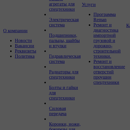
агрегаты для
Услуги
спецтехники
Программа
Электрическая
Reman
система
Ремонт и
К
диагностика
О компании
Подшипники,
импортной
Новости
пальцы, шайбы
грузовой и
Вакансии
и втулки
дорожно-
Реквизиты
строительной
Политика
Гидравлическая
техники.
система
Ремонт и
восстановление
Радиаторы для
отверстий
спецтехники
проушин
спецтехники
Болты и гайки
для
спецтехники
Силовая
передача
Коронки, ножи,
бокорезы для