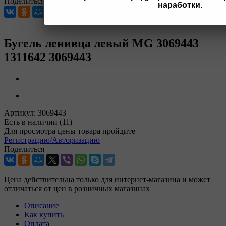
Поделиться
наработки.
Бугель ленивца левый MG 3069443
1311642 3069443
Артикул:
3069443
Есть в наличии
(11)
Для просмотра цены товара пройдите
Регистрацию/Авторизацию
Поделиться
Цена действительна только для интернет-магазина и может
отличаться от цен в розничных магазинах
Описание
Как купить
Оплата