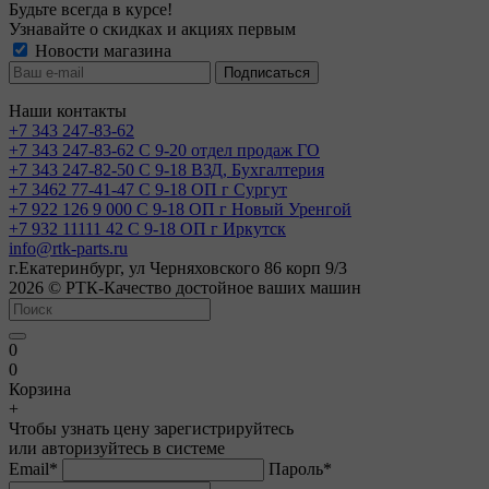
Будьте всегда в курсе!
Узнавайте о скидках и акциях первым
Новости магазина
Наши контакты
+7 343 247-83-62
+7 343 247-83-62
С 9-20 отдел продаж ГО
+7 343 247-82-50
С 9-18 ВЗД, Бухгалтерия
+7 3462 77-41-47
С 9-18 ОП г Сургут
+7 922 126 9 000
С 9-18 ОП г Новый Уренгой
+7 932 11111 42
С 9-18 ОП г Иркутск
info@rtk-parts.ru
г.Екатеринбург, ул Черняховского 86 корп 9/3
2026 © РТК-Качество достойное ваших машин
0
0
Корзина
+
Чтобы узнать цену зарегистрируйтесь
или авторизуйтесь в системе
Email
*
Пароль
*