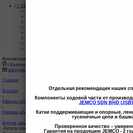
+7 343 247-83-62
Назад
Телефоны
+7 343 247-83-62
С 9-20 отдел продаж ГО
+7 343 247-82-50
С 9-18 ВЗД, Бухгалтерия
+7 3462 77-41-47
С 9-18 ОП г Сургут
+7 922 126 9 000
С 9-18 ОП г Новый Уренгой
+7 932 11111 42
С 9-18 ОП г Иркутск
Заказать звонок
Контактная информация
г.Екатеринбург, ул Черняховского 86 корп 9/3
info@rtk-parts.ru
Главная
-
Отдельная рекомендация наших с
Каталог
-
Компоненты ходовой части от производ
Рабочее оборудование
JEMCO SDN BHD (JSB)
-
Катки поддерживающие и опорные, лени
Рабочее оборудование для CAT
гусеничные цепи и башм
-
Бугеля, крышки, шары отвала для CAT
Проверенное качество – умерен
-
Бугель ленивца левый MG 3069443 1311642 3069443
Гарантия на продукцию JEMCO - 2 год