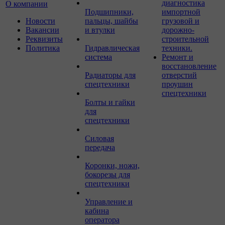
диагностика
О компании
Подшипники,
импортной
Новости
пальцы, шайбы
грузовой и
Вакансии
и втулки
дорожно-
Реквизиты
строительной
Политика
Гидравлическая
техники.
система
Ремонт и
восстановление
Радиаторы для
отверстий
спецтехники
проушин
спецтехники
Болты и гайки
для
спецтехники
Силовая
передача
Коронки, ножи,
бокорезы для
спецтехники
Управление и
кабина
оператора