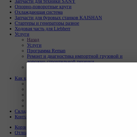
Запчасти для техники SANY
Опорно-поворотные круги
Охлаждающая система
Запчасти для буровых станков KAISHAN
Стартеры и генераторы разное
Ходовая часть для Liebherr
Услуги
Назад
Услуги
Программа Reman
Ремонт и диагностика импортной грузовой и
дорожно-строительной техники.
Ремонт и восстановление отверстий проушин
спецтехники
Как купить
Назад
Как купить
Условия оплаты
Условия доставки
Гарантия на товар
Склады
Контакты
Корзина
0
Отложенные
0