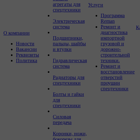
агрегаты для
Услуги
спецтехники
Программа
Электрическая
Reman
система
Ремонт и
К
диагностика
О компании
Подшипники,
импортной
Новости
пальцы, шайбы
грузовой и
Вакансии
и втулки
дорожно-
Реквизиты
строительной
Политика
Гидравлическая
техники.
система
Ремонт и
восстановление
Радиаторы для
отверстий
спецтехники
проушин
спецтехники
Болты и гайки
для
спецтехники
Силовая
передача
Коронки, ножи,
бокорезы для