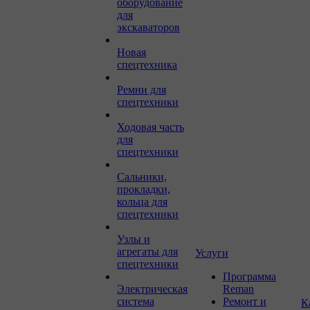
оборудование
для
экскаваторов
Новая
спецтехника
Ремни для
спецтехники
Ходовая часть
для
спецтехники
Сальники,
прокладки,
кольца для
спецтехники
Узлы и
агрегаты для
Услуги
спецтехники
Программа
Электрическая
Reman
система
Ремонт и
К