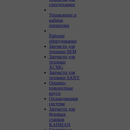
спецтехники
Управление и
кабина
оператора
Рабочее
оборудование
Запчасти для
техники SEM
Запчасти для
техники
XCMG
Запчасти для
техники SANY
Опорно-
поворотные
круги
Охлаждающая
система
Запчасти для
буровых
станков
KAISHAN
Стартеры и