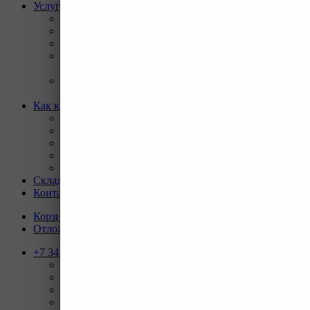
Услуги
Назад
Услуги
Программа Reman
Ремонт и диагностика импортной грузовой и
дорожно-строительной техники.
Ремонт и восстановление отверстий проушин
спецтехники
Как купить
Назад
Как купить
Условия оплаты
Условия доставки
Гарантия на товар
Склады
Контакты
Корзина
0
Отложенные
0
+7 343 247-83-62
Назад
Телефоны
+7 343 247-83-62
С 9-20 отдел продаж ГО
+7 343 247-82-50
С 9-18 ВЗД, Бухгалтерия