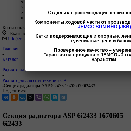
+7 3462 77-41-47
С 9-18 ОП г Сургут
+7 922 126 9 000
С 9-18 ОП г Новый Уренгой
+7 932 11111 42
С 9-18 ОП г Иркутск
Отдельная рекомендация наших с
Заказать звонок
Компоненты ходовой части от производ
JEMCO SDN BHD (JSB)
Контактная информация
г.Екатеринбург, ул Черняховского 86 корп 9/3
Катки поддерживающие и опорные, лени
info@rtk-parts.ru
гусеничные цепи и башм
Главная
Проверенное качество – умерен
-
Гарантия на продукцию JEMCO - 2 год
Каталог
наработки.
-
Радиаторы для спецтехники
-
Радиаторы для спецтехники CAT
-
Секция радиатора ASP 6i2433 1670605 6i2433
Поделиться
Секция радиатора ASP 6i2433 1670605
6i2433