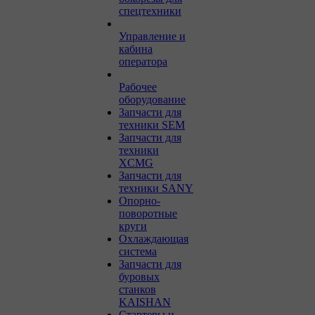
спецтехники
Управление и
кабина
оператора
Рабочее
оборудование
Запчасти для
техники SEM
Запчасти для
техники
XCMG
Запчасти для
техники SANY
Опорно-
поворотные
круги
Охлаждающая
система
Запчасти для
буровых
станков
KAISHAN
Стартеры и