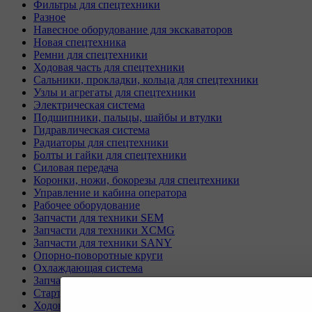
Фильтры для спецтехники
Разное
Навесное оборудование для экскаваторов
Новая спецтехника
Ремни для спецтехники
Ходовая часть для спецтехники
Сальники, прокладки, кольца для спецтехники
Узлы и агрегаты для спецтехники
Электрическая система
Подшипники, пальцы, шайбы и втулки
Гидравлическая система
Радиаторы для спецтехники
Болты и гайки для спецтехники
Силовая передача
Коронки, ножи, бокорезы для спецтехники
Управление и кабина оператора
Рабочее оборудование
Запчасти для техники SEM
Запчасти для техники XCMG
Запчасти для техники SANY
Опорно-поворотные круги
Охлаждающая система
Запчасти для буровых станков KAISHAN
Стартеры и генераторы разное
Ходовая часть для Liebherr