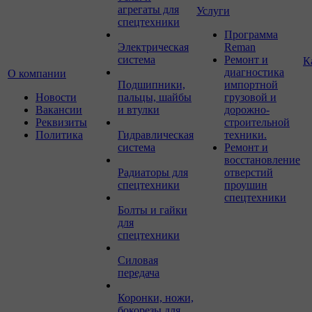
агрегаты для
Услуги
спецтехники
Программа
Электрическая
Reman
система
Ремонт и
К
диагностика
О компании
Подшипники,
импортной
Новости
пальцы, шайбы
грузовой и
Вакансии
и втулки
дорожно-
Реквизиты
строительной
Политика
Гидравлическая
техники.
система
Ремонт и
восстановление
Радиаторы для
отверстий
спецтехники
проушин
спецтехники
Болты и гайки
для
спецтехники
Силовая
передача
Коронки, ножи,
бокорезы для