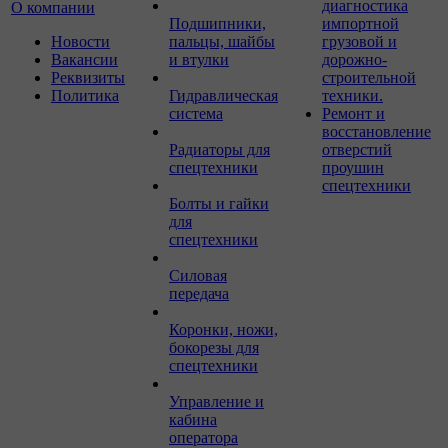
диагностика
О компании
Подшипники,
импортной
Новости
пальцы, шайбы
грузовой и
Вакансии
и втулки
дорожно-
Реквизиты
строительной
Политика
Гидравлическая
техники.
система
Ремонт и
восстановление
Радиаторы для
отверстий
спецтехники
проушин
спецтехники
Болты и гайки
для
спецтехники
Силовая
передача
Коронки, ножи,
бокорезы для
спецтехники
Управление и
кабина
оператора