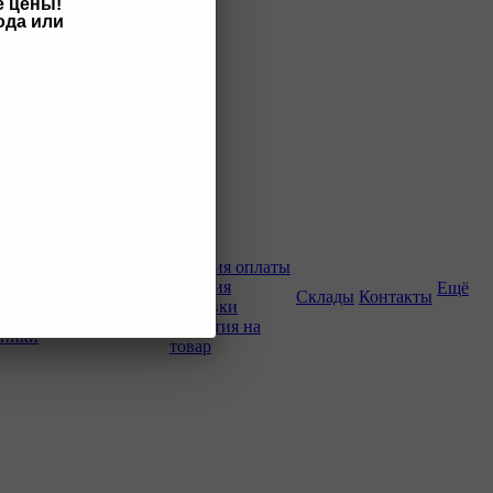
е цены!
ода или
Как купить
Условия оплаты
Условия
Ещё
о-строительной
Склады
Контакты
доставки
Гарантия на
хники
товар