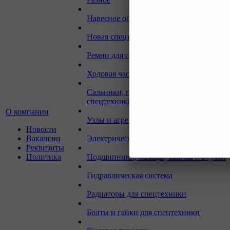
Навесное оборудование для экскаваторо
Новая спецтехника
Ремни для спецтехники
Ходовая часть для спецтехники
Сальники, прокладки, кольца для
спецтехники
О компании
Узлы и агрегаты для спецтехники
Новости
Вакансии
Электрическая система
Реквизиты
Политика
Подшипники, пальцы, шайбы и втулки
Гидравлическая система
Радиаторы для спецтехники
Болты и гайки для спецтехники