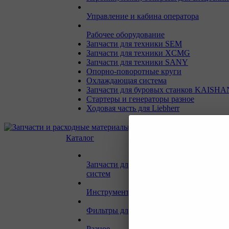
Управление и кабина оператора
Рабочее оборудование
Запчасти для техники SEM
Запчасти для техники XCMG
Запчасти для техники SANY
Опорно-поворотные круги
Охлаждающая система
Запчасти для буровых станков KAISHA
Стартеры и генераторы разное
Ходовая часть для Liebherr
Каталог
Запчасти для двигателей и сопутствую
систем
Инструмент и материалы для СТО
Фильтры для спецтехники
Разное