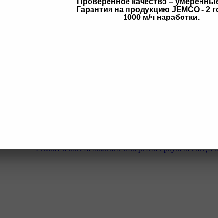
Проверенное качество – умеренны
Гарантия на продукцию JEMCO - 2 г
в
1000 м/ч наработки.
Услуги
Программа Reman
Ремонт и диагностика импортной грузовой и дорожн
техники.
Ремонт и восстановление отверстий проушин спецте