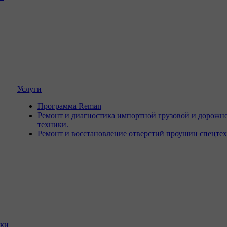
Услуги
Программа Reman
Ремонт и диагностика импортной грузовой и дорожн
техники.
Ремонт и восстановление отверстий проушин спецте
ики