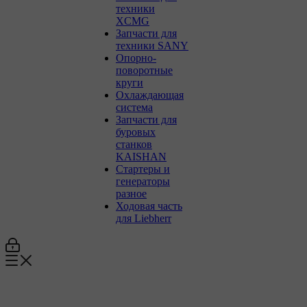
техники
XCMG
Запчасти для
техники SANY
Опорно-
поворотные
круги
Охлаждающая
система
Запчасти для
буровых
станков
KAISHAN
Стартеры и
генераторы
разное
Ходовая часть
для Liebherr