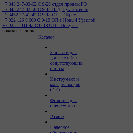
+7 343 247-83-62
С 9-20 отдел продаж ГО
+7 343 247-82-50
С 9-18 ВЗД, Бухгалтерия
+7 3462 77-41-47
С 9-18 ОП г Сургут
+7 922 126 9 000
С 9-18 ОП г Новый Уренгой
+7 932 11111 42
С 9-18 ОП г Иркутск
Заказать звонок
Каталог
Запчасти для
двигателей и
сопутствующих
систем
Инструмент и
материалы для
СТО
Фильтры для
спецтехники
Разное
Навесное
оборудование