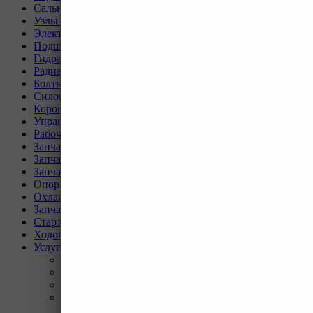
Сальники, прокладки, кольца для спецтехники
Узлы и агрегаты для спецтехники
Электрическая система
Подшипники, пальцы, шайбы и втулки
Гидравлическая система
Радиаторы для спецтехники
Болты и гайки для спецтехники
Силовая передача
Коронки, ножи, бокорезы для спецтехники
Управление и кабина оператора
Рабочее оборудование
Запчасти для техники SEM
Запчасти для техники XCMG
Запчасти для техники SANY
Опорно-поворотные круги
Охлаждающая система
Запчасти для буровых станков KAISHAN
Стартеры и генераторы разное
Ходовая часть для Liebherr
Услуги
Назад
Услуги
Программа Reman
Ремонт и диагностика импортной грузовой и
дорожно-строительной техники.