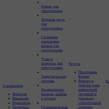
Ремни для
спецтехники
Ходовая часть
для
спецтехники
Сальники,
прокладки,
кольца для
спецтехники
Узлы и
агрегаты для
Услуги
спецтехники
Программа
Электрическая
Reman
система
Ремонт и
К
диагностика
О компании
Подшипники,
импортной
Новости
пальцы, шайбы
грузовой и
Вакансии
и втулки
дорожно-
Реквизиты
строительной
Политика
Гидравлическая
техники.