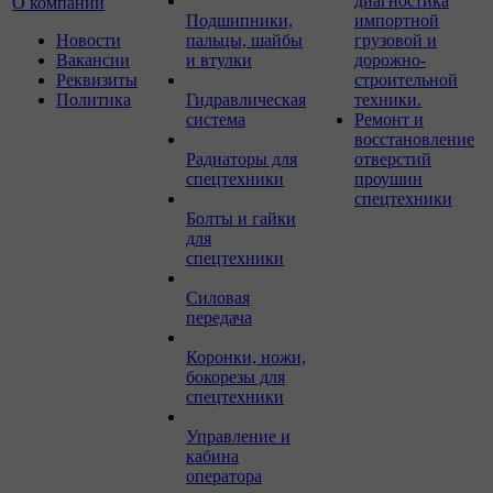
диагностика
О компании
Подшипники,
импортной
Новости
пальцы, шайбы
грузовой и
Вакансии
и втулки
дорожно-
Реквизиты
строительной
Политика
Гидравлическая
техники.
система
Ремонт и
восстановление
Радиаторы для
отверстий
спецтехники
проушин
спецтехники
Болты и гайки
для
спецтехники
Силовая
передача
Коронки, ножи,
бокорезы для
спецтехники
Управление и
кабина
оператора