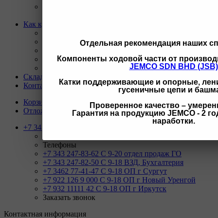
Ремонт и восстановление отверстий проушин
спецтехники
Как купить
Назад
Как купить
Отдельная рекомендация наших с
Условия оплаты
Компоненты ходовой части от производ
Условия доставки
JEMCO SDN BHD (JSB)
Гарантия на товар
Склады
Катки поддерживающие и опорные, лени
Контакты
гусеничные цепи и башм
Корзина
0
Проверенное качество – умерен
Отложенные
0
Гарантия на продукцию JEMCO - 2 год
наработки.
+7 343 247-83-62
Назад
Телефоны
+7 343 247-83-62
С 9-20 отдел продаж ГО
+7 343 247-82-50
С 9-18 ВЗД, Бухгалтерия
+7 3462 77-41-47
С 9-18 ОП г Сургут
+7 922 126 9 000
С 9-18 ОП г Новый Уренгой
+7 932 11111 42
С 9-18 ОП г Иркутск
Заказать звонок
Контактная информация