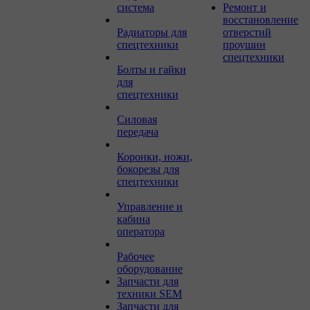
система
Ремонт и
восстановление
Радиаторы для
отверстий
спецтехники
проушин
спецтехники
Болты и гайки
для
спецтехники
Силовая
передача
Коронки, ножи,
бокорезы для
спецтехники
Управление и
кабина
оператора
Рабочее
оборудование
Запчасти для
техники SEM
Запчасти для