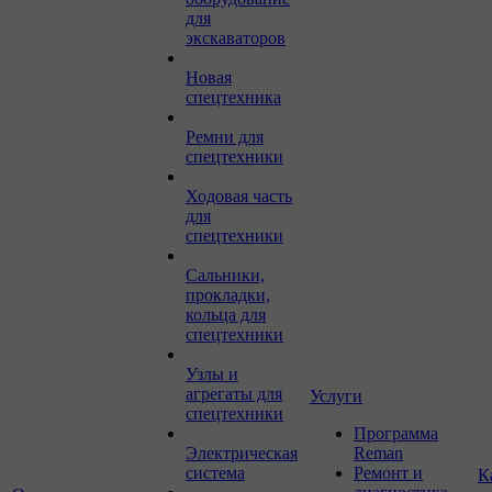
для
экскаваторов
Новая
спецтехника
Ремни для
спецтехники
Ходовая часть
для
спецтехники
Сальники,
прокладки,
кольца для
спецтехники
Узлы и
агрегаты для
Услуги
спецтехники
Программа
Электрическая
Reman
система
Ремонт и
К