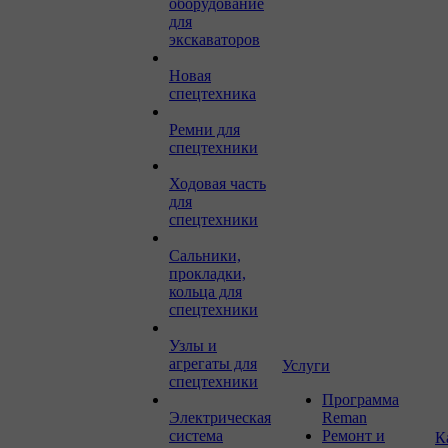
оборудование
для
экскаваторов
Новая
спецтехника
Ремни для
спецтехники
Ходовая часть
для
спецтехники
Сальники,
прокладки,
кольца для
спецтехники
Узлы и
агрегаты для
Услуги
спецтехники
Программа
Электрическая
Reman
система
Ремонт и
К