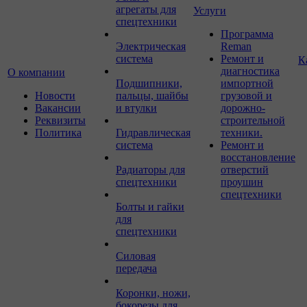
агрегаты для
Услуги
спецтехники
Программа
Электрическая
Reman
система
Ремонт и
К
диагностика
О компании
Подшипники,
импортной
Новости
пальцы, шайбы
грузовой и
Вакансии
и втулки
дорожно-
Реквизиты
строительной
Политика
Гидравлическая
техники.
система
Ремонт и
восстановление
Радиаторы для
отверстий
спецтехники
проушин
спецтехники
Болты и гайки
для
спецтехники
Силовая
передача
Коронки, ножи,
бокорезы для