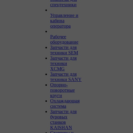
спецтехники
Управление и
кабина
оператора
Рабочее
оборудование
Запчасти для
техники SEM
Запчасти для
техники
XCMG
Запчасти для
техники SANY
Опорно-
поворотные
круги
Охлаждающая
система
Запчасти для
буровых
станков
KAISHAN
Стартеры и