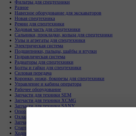
Фильтры для спецтехники
Разное
Навесное оборудование для экскаваторов
Новая спецтехника
Ремни для спецтехники
Ходовая часть для спецтехники
Сальники, прокладки, кольца для спецтехники
Узлы и агрегаты для спецтехники
Электрическая система
Подшипники, пальцы, шайбы и втулки
Гидравлическая система
Радиаторы для спецтехники
Болты и гайки для спецтехники
Силовая передача
Коронки, ножи, бокорезы для спецтехники
Управление и кабина оператора
Рабочее оборудование
Запчасти для техники SEM
Запчасти для техники XCMG
Запчасти для техники SANY
Опорно-поворотные круги
Охлаждающая система
Запчасти для буровых станков KAISHAN
Стартеры и генераторы разное
Ходовая часть для Liebherr