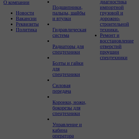
диагностика
О компании
Подшипники,
импортной
Новости
пальцы, шайбы
грузовой и
Вакансии
и втулки
дорожно-
Реквизиты
строительной
Политика
Гидравлическая
техники.
система
Ремонт и
восстановление
Радиаторы для
отверстий
спецтехники
проушин
спецтехники
Болты и гайки
для
спецтехники
Силовая
передача
Коронки, ножи,
бокорезы для
спецтехники
Управление и
кабина
оператора