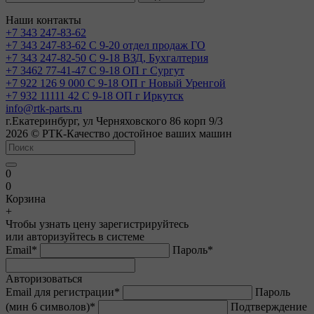
Наши контакты
+7 343 247-83-62
+7 343 247-83-62
С 9-20 отдел продаж ГО
+7 343 247-82-50
С 9-18 ВЗД, Бухгалтерия
+7 3462 77-41-47
С 9-18 ОП г Сургут
+7 922 126 9 000
С 9-18 ОП г Новый Уренгой
+7 932 11111 42
С 9-18 ОП г Иркутск
info@rtk-parts.ru
г.Екатеринбург, ул Черняховского 86 корп 9/3
2026 © РТК-Качество достойное ваших машин
0
0
Корзина
+
Чтобы узнать цену зарегистрируйтесь
или авторизуйтесь в системе
Email
*
Пароль
*
Авторизоваться
Email для регистрации
*
Пароль
(мин 6 символов)
*
Подтверждение