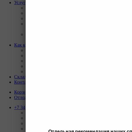
Услуги
Назад
Услуги
Программа Reman
Ремонт и диагностика импортной грузовой и
дорожно-строительной техники.
Ремонт и восстановление отверстий проушин
спецтехники
Как купить
Назад
Как купить
Условия оплаты
Условия доставки
Гарантия на товар
Склады
Контакты
Корзина
0
Отложенные
0
+7 343 247-83-62
Назад
Телефоны
+7 343 247-83-62
С 9-20 отдел продаж ГО
+7 343 247-82-50
С 9-18 ВЗД, Бухгалтерия
Отдельная рекомендация наших с