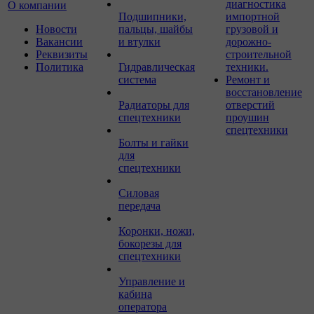
диагностика
О компании
Подшипники,
импортной
Новости
пальцы, шайбы
грузовой и
Вакансии
и втулки
дорожно-
Реквизиты
строительной
Политика
Гидравлическая
техники.
система
Ремонт и
восстановление
Радиаторы для
отверстий
спецтехники
проушин
спецтехники
Болты и гайки
для
спецтехники
Силовая
передача
Коронки, ножи,
бокорезы для
спецтехники
Управление и
кабина
оператора