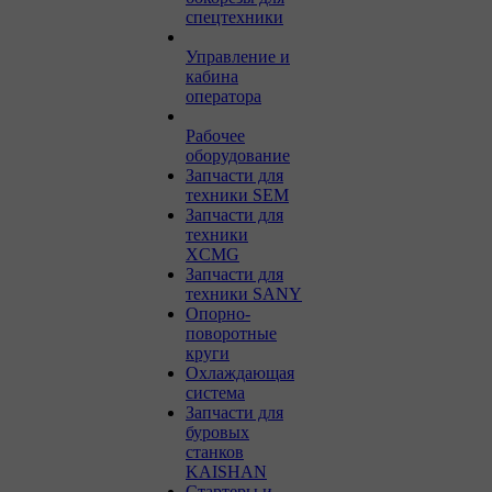
спецтехники
Управление и
кабина
оператора
Рабочее
оборудование
Запчасти для
техники SEM
Запчасти для
техники
XCMG
Запчасти для
техники SANY
Опорно-
поворотные
круги
Охлаждающая
система
Запчасти для
буровых
станков
KAISHAN
Стартеры и