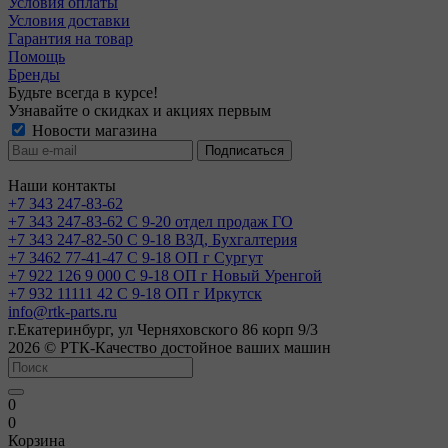
Условия оплаты
Условия доставки
Гарантия на товар
Помощь
Бренды
Будьте всегда в курсе!
Узнавайте о скидках и акциях первым
Новости магазина
Наши контакты
+7 343 247-83-62
+7 343 247-83-62
С 9-20 отдел продаж ГО
+7 343 247-82-50
С 9-18 ВЗД, Бухгалтерия
+7 3462 77-41-47
С 9-18 ОП г Сургут
+7 922 126 9 000
С 9-18 ОП г Новый Уренгой
+7 932 11111 42
С 9-18 ОП г Иркутск
info@rtk-parts.ru
г.Екатеринбург, ул Черняховского 86 корп 9/3
2026 © РТК-Качество достойное ваших машин
0
0
Корзина