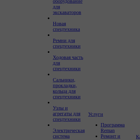
оборудование
для
экскаваторов
Новая
спецтехника
Ремни для
спецтехники
Ходовая часть
для
спецтехники
Сальники,
прокладки,
кольца для
спецтехники
Узлы и
агрегаты для
Услуги
спецтехники
Программа
Электрическая
Reman
система
Ремонт и
К