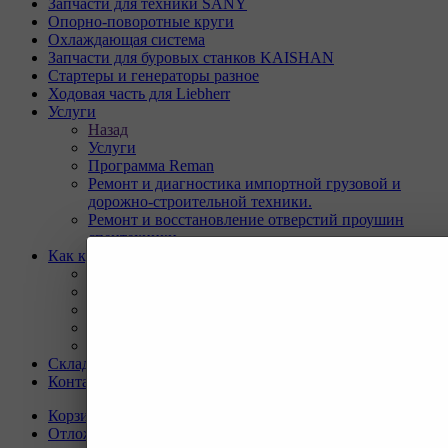
Запчасти для техники SANY
Опорно-поворотные круги
Охлаждающая система
Запчасти для буровых станков KAISHAN
Стартеры и генераторы разное
Ходовая часть для Liebherr
Услуги
Назад
Услуги
Программа Reman
Ремонт и диагностика импортной грузовой и
дорожно-строительной техники.
Ремонт и восстановление отверстий проушин
спецтехники
Как купить
Назад
Как купить
Условия оплаты
Условия доставки
Гарантия на товар
Склады
Контакты
Корзина
0
Отложенные
0