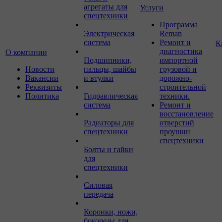
агрегаты для
Услуги
спецтехники
Программа
Электрическая
Reman
система
Ремонт и
К
диагностика
О компании
Подшипники,
импортной
Новости
пальцы, шайбы
грузовой и
Вакансии
и втулки
дорожно-
Реквизиты
строительной
Политика
Гидравлическая
техники.
система
Ремонт и
восстановление
Радиаторы для
отверстий
спецтехники
проушин
спецтехники
Болты и гайки
для
спецтехники
Силовая
передача
Коронки, ножи,
бокорезы для