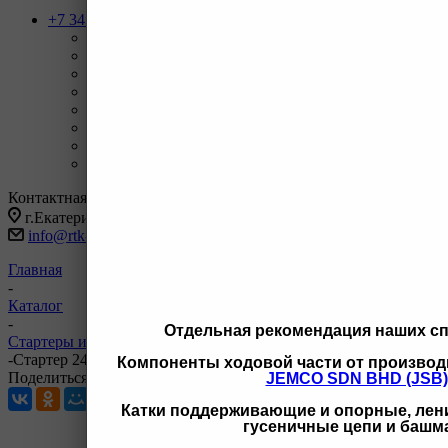
+7 343 247-83-62
Назад
Телефоны
+7 343 247-83-62
С 9-20 отдел продаж ГО
+7 343 247-82-50
С 9-18 ВЗД, Бухгалтерия
+7 3462 77-41-47
С 9-18 ОП г Сургут
+7 922 126 9 000
С 9-18 ОП г Новый Уренгой
+7 932 11111 42
С 9-18 ОП г Иркутск
Заказать звонок
Контактная информация
г.Екатеринбург, ул Черняховского 86 корп 9/3
info@rtk-parts.ru
Главная
-
Каталог
-
Отдельная рекомендация наших с
Стартеры и генераторы разное
-
Стартер 24 В 6 кВт 12 зубьев MM 5565911 5565911
Компоненты ходовой части от производ
Поделиться
JEMCO SDN BHD (JSB)
Катки поддерживающие и опорные, лени
гусеничные цепи и башм