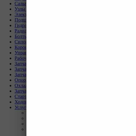
Сальники, прокладки, кольца для спецтехники
Узлы и агрегаты для спецтехники
Электрическая система
Подшипники, пальцы, шайбы и втулки
Гидравлическая система
Радиаторы для спецтехники
Болты и гайки для спецтехники
Силовая передача
Коронки, ножи, бокорезы для спецтехники
Управление и кабина оператора
Рабочее оборудование
Запчасти для техники SEM
Запчасти для техники XCMG
Запчасти для техники SANY
Опорно-поворотные круги
Охлаждающая система
Запчасти для буровых станков KAISHAN
Стартеры и генераторы разное
Ходовая часть для Liebherr
Услуги
Назад
Услуги
Программа Reman
Ремонт и диагностика импортной грузовой и
дорожно-строительной техники.