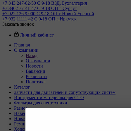
+7 343 247-82-50
С 9-18 ВЗД, Бухгалтерия
+7 3462 77-41-47
С 9-18 ОП г Сургут
+7 922 126 9 000
С 9-18 ОП г Новый Уренгой
+7 932 11111 42
С 9-18 ОП г Иркутск
Заказать звонок
Личный кабинет
Главная
О компании
Назад
О компании
Новости
Вакансии
Реквизиты
Политика
Каталог
Запчасти для двигателей и сопутствующих систем
Инструмент и материалы для СТО
Фильтры для спецтехники
Разное
Навесное оборудование для экскаваторов
Новая спецтехника
Ремни для спецтехники
Ходовая часть для спецтехники