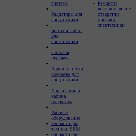
система
Ремонт и
восстановление
Радиаторы для
отверстий
спецтехники
проушин
спецтехники
Болты и гайки
для
спецтехники
Силовая
передача
Коронки, ножи,
бокорезы для
спецтехники
Управление и
кабина
оператора
Рабочее
оборудование
Запчасти для
техники SEM
Запчасти для