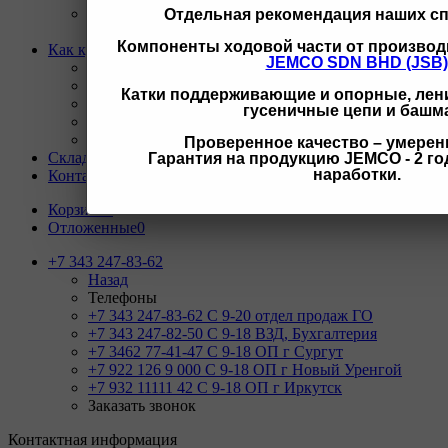
Ремонт и восстановление отверстий проушин
Отдельная рекомендация наших с
спецтехники
Компоненты ходовой части от производ
Как купить
JEMCO SDN BHD (JSB)
Назад
Как купить
Катки поддерживающие и опорные, лени
Условия оплаты
гусеничные цепи и башм
Условия доставки
Гарантия на товар
Проверенное качество – умерен
Склады
Гарантия на продукцию JEMCO - 2 год
наработки.
Контакты
Корзина
0
Отложенные
0
+7 343 247-83-62
Назад
Телефоны
+7 343 247-83-62
С 9-20 отдел продаж ГО
+7 343 247-82-50
С 9-18 ВЗД, Бухгалтерия
+7 3462 77-41-47
С 9-18 ОП г Сургут
+7 922 126 9 000
С 9-18 ОП г Новый Уренгой
+7 932 11111 42
С 9-18 ОП г Иркутск
Заказать звонок
Контактная информация