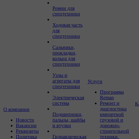
Ремни для
спецтехники
Ходовая часть
для
спецтехники
Сальники,
прокладки,
кольца для
спецтехники
Узлы и
агрегаты для
Услуги
спецтехники
Программа
Электрическая
Reman
система
Ремонт и
К
диагностика
О компании
Подшипники,
импортной
Новости
пальцы, шайбы
грузовой и
Вакансии
и втулки
дорожно-
Реквизиты
строительной
Политика
Гидравлическая
техники.