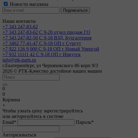
Новости магазина
Наши контакты
+7 343 247-83-62
+7 343 247-83-62
С 9-20 отдел продаж ГО
+7 343 247-82-50
С 9-18 ВЗД, Бухгалтерия
+7 3462 77-41-47
С 9-18 ОП г Сургут
+7 922 126 9 000
С 9-18 ОП г Новый Уренгой
+7 932 11111 42
С 9-18 ОП г Иркутск
info@rtk-parts.ru
г.Екатеринбург, ул Черняховского 86 корп 9/3
2026 © РТК-Качество достойное ваших машин
0
0
Корзина
+
Чтобы узнать цену зарегистрируйтесь
или авторизуйтесь в системе
Email
*
Пароль
*
Авторизоваться