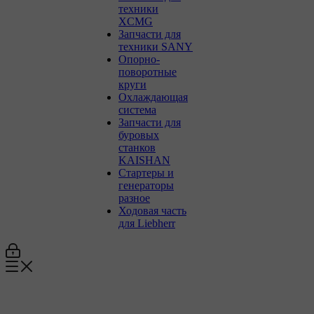
техники
XCMG
Запчасти для
техники SANY
Опорно-
поворотные
круги
Охлаждающая
система
Запчасти для
буровых
станков
KAISHAN
Стартеры и
генераторы
разное
Ходовая часть
для Liebherr