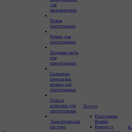
для
экскаваторов
Новая
спецтехника
Ремни для
спецтехники
Ходовая часть
для
спецтехники
Сальники,
прокладки,
кольца для
спецтехники
Узлы и
агрегаты для
Услуги
спецтехники
Программа
Электрическая
Reman
система
Ремонт и
К