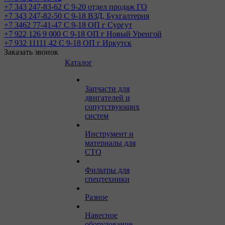
+7 343 247-83-62
С 9-20 отдел продаж ГО
+7 343 247-82-50
С 9-18 ВЗД, Бухгалтерия
+7 3462 77-41-47
С 9-18 ОП г Сургут
+7 922 126 9 000
С 9-18 ОП г Новый Уренгой
+7 932 11111 42
С 9-18 ОП г Иркутск
Заказать звонок
Каталог
Запчасти для
двигателей и
сопутствующих
систем
Инструмент и
материалы для
СТО
Фильтры для
спецтехники
Разное
Навесное
оборудование