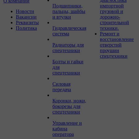
диагностика
О компании
Подшипники,
импортной
Новости
пальцы, шайбы
грузовой и
Вакансии
и втулки
дорожно-
Реквизиты
строительной
Политика
Гидравлическая
техники.
система
Ремонт и
восстановление
Радиаторы для
отверстий
спецтехники
проушин
спецтехники
Болты и гайки
для
спецтехники
Силовая
передача
Коронки, ножи,
бокорезы для
спецтехники
Управление и
кабина
оператора