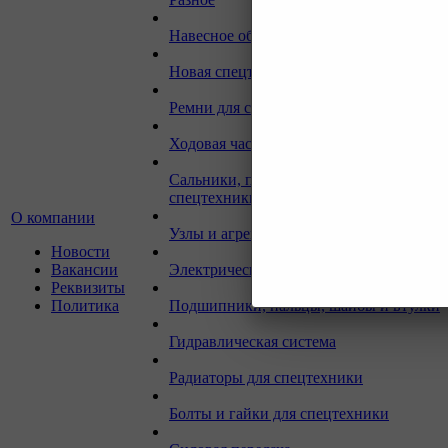
Навесное оборудование для экскаваторо
Новая спецтехника
Ремни для спецтехники
Ходовая часть для спецтехники
Сальники, прокладки, кольца для
спецтехники
О компании
Узлы и агрегаты для спецтехники
Новости
Вакансии
Электрическая система
Реквизиты
Политика
Подшипники, пальцы, шайбы и втулки
Гидравлическая система
Радиаторы для спецтехники
Болты и гайки для спецтехники