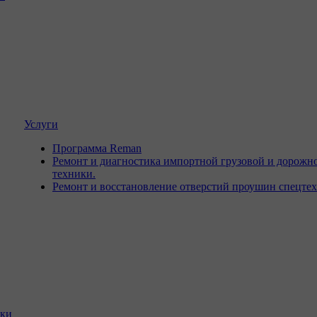
Услуги
Программа Reman
Ремонт и диагностика импортной грузовой и дорожн
техники.
Ремонт и восстановление отверстий проушин спецте
ики