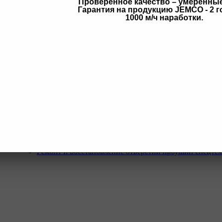
Проверенное качество – умеренны
Гарантия на продукцию JEMCO - 2 г
в
1000 м/ч наработки.
Услуги
Программа Reman
Ремонт и диагностика импортной грузовой и дорожн
техники.
Ремонт и восстановление отверстий проушин спецте