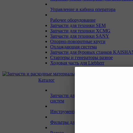
Управление и кабина оператора
Рабочее оборудование
Запчасти для техники SEM
Запчасти для техники XCMG
Запчасти для техники SANY
Опорно-поворотные круги
Охлаждающая система
Запчасти для буровых станков KAISHA
Стартеры и генераторы разное
Ходовая часть для Liebherr
Каталог
Запчасти для двигателей и сопутствую
систем
Инструмент и материалы для СТО
Фильтры для спецтехники
Разное