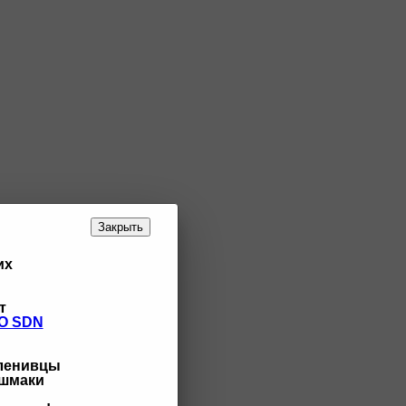
Закрыть
их
т
O SDN
 ленивцы
ашмаки