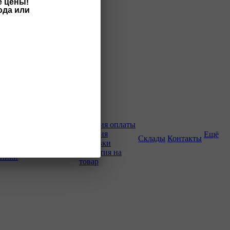
е цены!
ода или
Как купить
Условия оплаты
Условия
Ещё
о-строительной
Склады
Контакты
доставки
Гарантия на
хники
товар