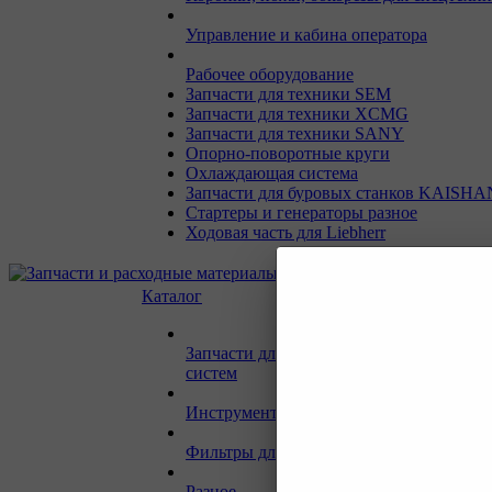
Управление и кабина оператора
Рабочее оборудование
Запчасти для техники SEM
Запчасти для техники XCMG
Запчасти для техники SANY
Опорно-поворотные круги
Охлаждающая система
Запчасти для буровых станков KAISHA
Стартеры и генераторы разное
Ходовая часть для Liebherr
Каталог
Запчасти для двигателей и сопутствую
систем
Инструмент и материалы для СТО
Фильтры для спецтехники
Разное