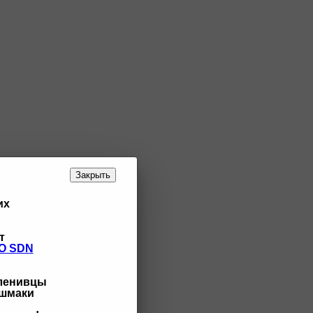
Закрыть
их
т
O SDN
 ленивцы
ашмаки