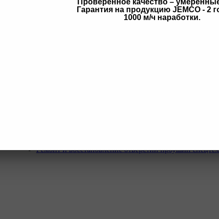
Проверенное качество – умеренны
Гарантия на продукцию JEMCO - 2 г
в
1000 м/ч наработки.
Услуги
Программа Reman
Ремонт и диагностика импортной грузовой и дорожн
техники.
Ремонт и восстановление отверстий проушин спецте