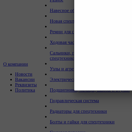
Навесное оборудование для экскаваторо
Новая спецтехника
Ремни для спецтехники
Ходовая часть для спецтехники
Сальники, прокладки, кольца для
спецтехники
О компании
Узлы и агрегаты для спецтехники
Новости
Вакансии
Электрическая система
Реквизиты
Политика
Подшипники, пальцы, шайбы и втулки
Гидравлическая система
Радиаторы для спецтехники
Болты и гайки для спецтехники