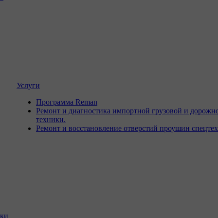
Услуги
Программа Reman
Ремонт и диагностика импортной грузовой и дорожн
техники.
Ремонт и восстановление отверстий проушин спецте
ики