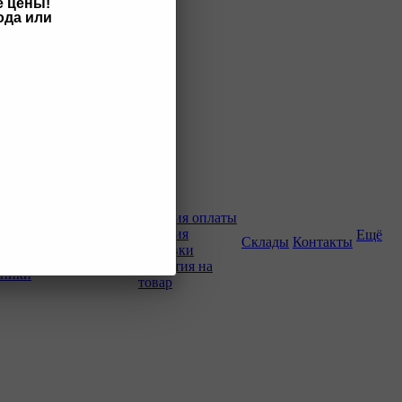
е цены!
ода или
Как купить
Условия оплаты
Условия
Ещё
о-строительной
Склады
Контакты
доставки
Гарантия на
хники
товар