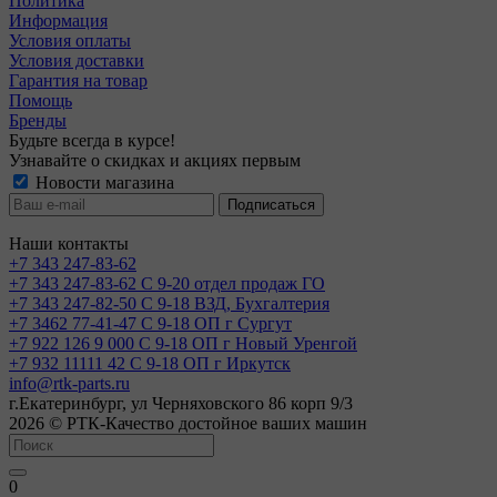
Политика
Информация
Условия оплаты
Условия доставки
Гарантия на товар
Помощь
Бренды
Будьте всегда в курсе!
Узнавайте о скидках и акциях первым
Новости магазина
Наши контакты
+7 343 247-83-62
+7 343 247-83-62
С 9-20 отдел продаж ГО
+7 343 247-82-50
С 9-18 ВЗД, Бухгалтерия
+7 3462 77-41-47
С 9-18 ОП г Сургут
+7 922 126 9 000
С 9-18 ОП г Новый Уренгой
+7 932 11111 42
С 9-18 ОП г Иркутск
info@rtk-parts.ru
г.Екатеринбург, ул Черняховского 86 корп 9/3
2026 © РТК-Качество достойное ваших машин
0