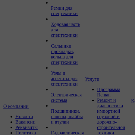
Ремни для
спецтехники
Ходовая часть
для
спецтехники
Сальники,
прокладки,
кольца для
спецтехники
Узлы и
агрегаты для
Услуги
спецтехники
Программа
Электрическая
Reman
система
Ремонт и
К
диагностика
О компании
Подшипники,
импортной
Новости
пальцы, шайбы
грузовой и
Вакансии
и втулки
дорожно-
Реквизиты
строительной
Политика
Гидравлическая
техники.