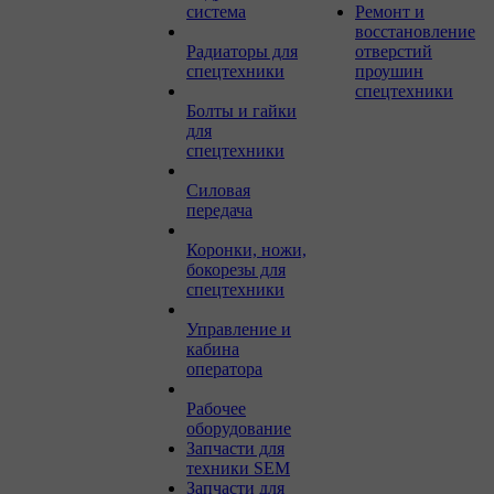
система
Ремонт и
восстановление
Радиаторы для
отверстий
спецтехники
проушин
спецтехники
Болты и гайки
для
спецтехники
Силовая
передача
Коронки, ножи,
бокорезы для
спецтехники
Управление и
кабина
оператора
Рабочее
оборудование
Запчасти для
техники SEM
Запчасти для