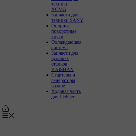
техники
XCMG
Запчасти для
техники SANY
Опорно-
поворотные
круги
Охлаждающая
система
Запчасти для
буровых
станков
KAISHAN
Стартеры и
генераторы
разное
Ходовая часть
для Liebherr