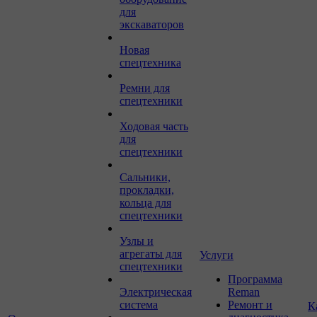
для
экскаваторов
Новая
спецтехника
Ремни для
спецтехники
Ходовая часть
для
спецтехники
Сальники,
прокладки,
кольца для
спецтехники
Узлы и
агрегаты для
Услуги
спецтехники
Программа
Электрическая
Reman
система
Ремонт и
К