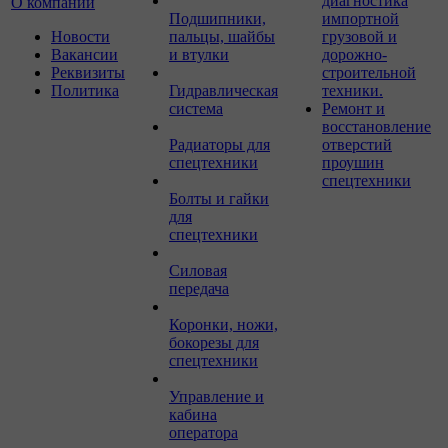
диагностика
О компании
Подшипники,
импортной
Новости
пальцы, шайбы
грузовой и
Вакансии
и втулки
дорожно-
Реквизиты
строительной
Политика
Гидравлическая
техники.
система
Ремонт и
восстановление
Радиаторы для
отверстий
спецтехники
проушин
спецтехники
Болты и гайки
для
спецтехники
Силовая
передача
Коронки, ножи,
бокорезы для
спецтехники
Управление и
кабина
оператора