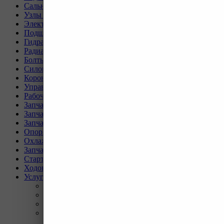
Сальники, прокладки, кольца для спецтехники
Узлы и агрегаты для спецтехники
Электрическая система
Подшипники, пальцы, шайбы и втулки
Гидравлическая система
Радиаторы для спецтехники
Болты и гайки для спецтехники
Силовая передача
Коронки, ножи, бокорезы для спецтехники
Управление и кабина оператора
Рабочее оборудование
Запчасти для техники SEM
Запчасти для техники XCMG
Запчасти для техники SANY
Опорно-поворотные круги
Охлаждающая система
Запчасти для буровых станков KAISHAN
Стартеры и генераторы разное
Ходовая часть для Liebherr
Услуги
Назад
Услуги
Программа Reman
Ремонт и диагностика импортной грузовой и
дорожно-строительной техники.