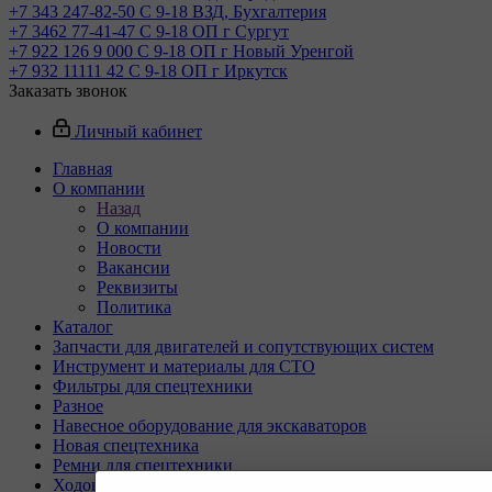
+7 343 247-82-50
С 9-18 ВЗД, Бухгалтерия
+7 3462 77-41-47
С 9-18 ОП г Сургут
+7 922 126 9 000
С 9-18 ОП г Новый Уренгой
+7 932 11111 42
С 9-18 ОП г Иркутск
Заказать звонок
Личный кабинет
Главная
О компании
Назад
О компании
Новости
Вакансии
Реквизиты
Политика
Каталог
Запчасти для двигателей и сопутствующих систем
Инструмент и материалы для СТО
Фильтры для спецтехники
Разное
Навесное оборудование для экскаваторов
Новая спецтехника
Ремни для спецтехники
Ходовая часть для спецтехники