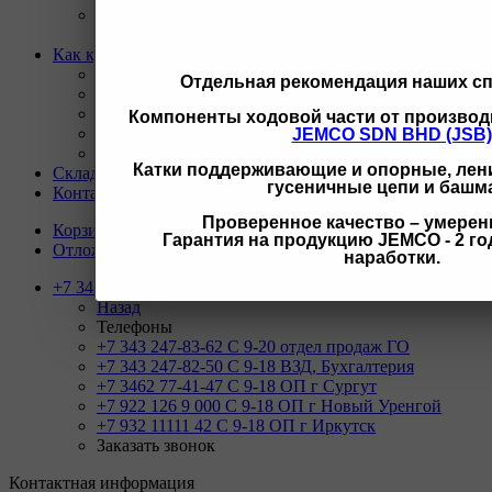
Ремонт и восстановление отверстий проушин
спецтехники
Как купить
Назад
Отдельная рекомендация наших с
Как купить
Условия оплаты
Компоненты ходовой части от производ
Условия доставки
JEMCO SDN BHD (JSB)
Гарантия на товар
Катки поддерживающие и опорные, лени
Склады
гусеничные цепи и башм
Контакты
Проверенное качество – умерен
Корзина
0
Гарантия на продукцию JEMCO - 2 год
Отложенные
0
наработки.
+7 343 247-83-62
Назад
Телефоны
+7 343 247-83-62
С 9-20 отдел продаж ГО
+7 343 247-82-50
С 9-18 ВЗД, Бухгалтерия
+7 3462 77-41-47
С 9-18 ОП г Сургут
+7 922 126 9 000
С 9-18 ОП г Новый Уренгой
+7 932 11111 42
С 9-18 ОП г Иркутск
Заказать звонок
Контактная информация