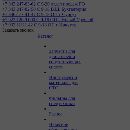
+7 343 247-83-62
С 9-20 отдел продаж ГО
+7 343 247-82-50
С 9-18 ВЗД, Бухгалтерия
+7 3462 77-41-47
С 9-18 ОП г Сургут
+7 922 126 9 000
С 9-18 ОП г Новый Уренгой
+7 932 11111 42
С 9-18 ОП г Иркутск
Заказать звонок
Каталог
Запчасти для
двигателей и
сопутствующих
систем
Инструмент и
материалы для
СТО
Фильтры для
спецтехники
Разное
Навесное
оборудование