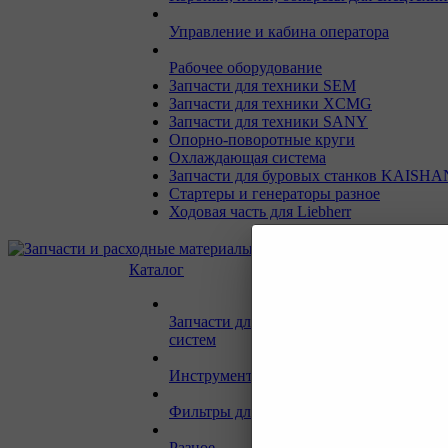
Управление и кабина оператора
Рабочее оборудование
Запчасти для техники SEM
Запчасти для техники XCMG
Запчасти для техники SANY
Опорно-поворотные круги
Охлаждающая система
Запчасти для буровых станков KAISHA
Стартеры и генераторы разное
Ходовая часть для Liebherr
Каталог
Запчасти для двигателей и сопутствую
систем
Инструмент и материалы для СТО
Фильтры для спецтехники
Разное