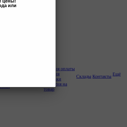
е цены!
ода или
Как купить
Условия оплаты
Условия
Ещё
о-строительной
Склады
Контакты
доставки
Гарантия на
хники
товар