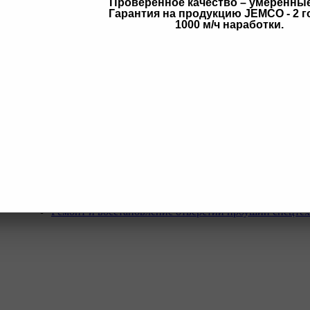
Проверенное качество – умеренны
Гарантия на продукцию JEMCO - 2 г
в
1000 м/ч наработки.
Услуги
Программа Reman
Ремонт и диагностика импортной грузовой и дорожн
техники.
Ремонт и восстановление отверстий проушин спецте