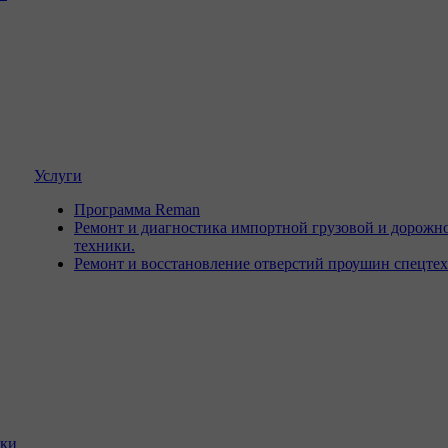
Услуги
Программа Reman
Ремонт и диагностика импортной грузовой и дорожн
техники.
Ремонт и восстановление отверстий проушин спецте
ики