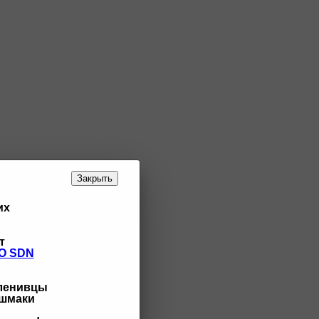
Закрыть
их
т
O SDN
 ленивцы
ашмаки