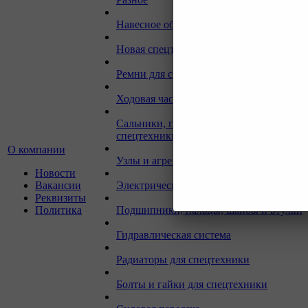
Навесное оборудование для экскаваторо
Новая спецтехника
Ремни для спецтехники
Ходовая часть для спецтехники
Сальники, прокладки, кольца для
спецтехники
О компании
Узлы и агрегаты для спецтехники
Новости
Вакансии
Электрическая система
Реквизиты
Политика
Подшипники, пальцы, шайбы и втулки
Гидравлическая система
Радиаторы для спецтехники
Болты и гайки для спецтехники